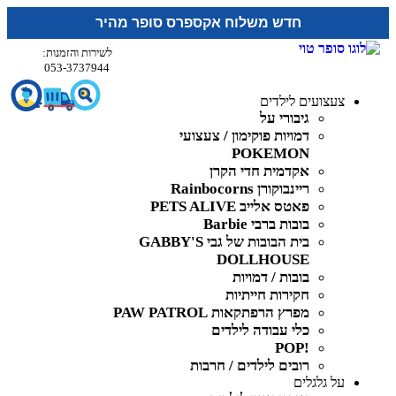
חדש משלוח אקספרס סופר מהיר
לשירות והזמנות:
053-3737944
צעצועים לילדים
גיבורי על
דמויות פוקימון / צעצועי
POKEMON
אקדמית חדי הקרן
ריינבוקורן Rainbocorns
פאטס אלייב PETS ALIVE
בובות ברבי Barbie
בית הבובות של גבי GABBY'S
DOLLHOUSE
בובות / דמויות
חקירות חייתיות
מפרץ הרפתקאות PAW PATROL
כלי עבודה לילדים
!POP
רובים לילדים / חרבות
על גלגלים