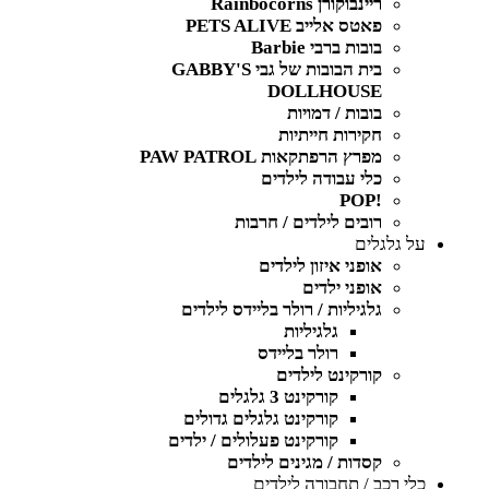
ריינבוקורן Rainbocorns
פאטס אלייב PETS ALIVE
בובות ברבי Barbie
בית הבובות של גבי GABBY'S
DOLLHOUSE
בובות / דמויות
חקירות חייתיות
מפרץ הרפתקאות PAW PATROL
כלי עבודה לילדים
!POP
רובים לילדים / חרבות
על גלגלים
אופני איזון לילדים
אופני ילדים
גלגיליות / רולר בליידס לילדים
גלגיליות
רולר בליידס
קורקינט לילדים
קורקינט 3 גלגלים
קורקינט גלגלים גדולים
קורקינט פעלולים / ילדים
קסדות / מגינים לילדים
כלי רכב / תחבורה לילדים