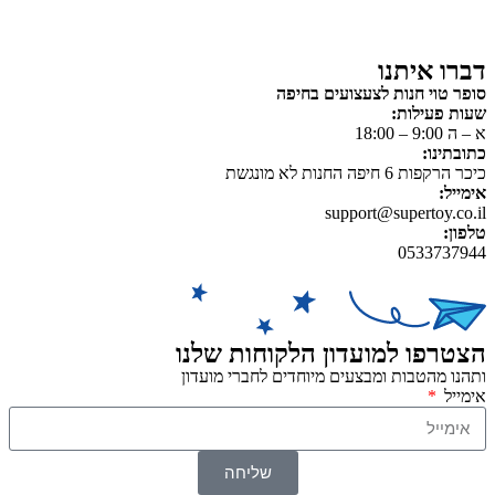
משחקי יצירה ואמנות
דברו איתנו
סופר טוי חנות לצעצועים בחיפה
שעות פעילות:
א – ה 9:00 – 18:00
כתובתינו:
כיכר הרקפות 6 חיפה החנות לא מונגשת
אימייל:
support@supertoy.co.il
טלפון:
0533737944
הצטרפו למועדון הלקוחות שלנו
ותהנו מהטבות ומבצעים מיוחדים לחברי מועדון
אימייל
שליחה