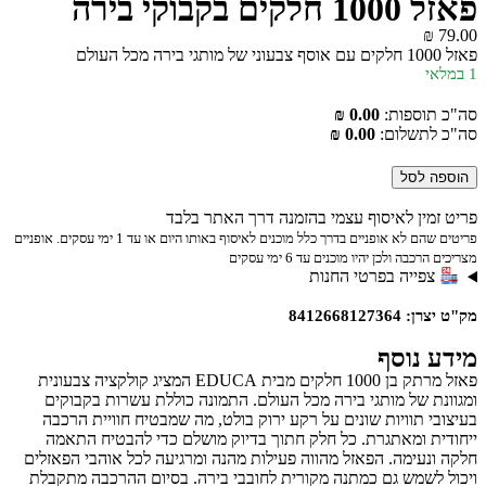
פאזל 1000 חלקים בקבוקי בירה
₪
79.00
פאזל 1000 חלקים עם אוסף צבעוני של מותגי בירה מכל העולם
1 במלאי
סה"כ תוספות:
0.00 ₪
סה"כ לתשלום:
0.00 ₪
הוספה לסל
פריט זמין לאיסוף עצמי בהזמנה דרך האתר בלבד
פריטים שהם לא אופניים בדרך כלל מוכנים לאיסוף באותו היום או עד 1 ימי עסקים. אופניים
מצריכים הרכבה ולכן יהיו מוכנים עד 6 ימי עסקים
צפייה בפרטי החנות
מק"ט יצרן: 8412668127364
מידע נוסף
פאזל מרתק בן 1000 חלקים מבית EDUCA המציג קולקציה צבעונית
ומגוונת של מותגי בירה מכל העולם. התמונה כוללת עשרות בקבוקים
בעיצובי תוויות שונים על רקע ירוק בולט, מה שמבטיח חוויית הרכבה
ייחודית ומאתגרת. כל חלק חתוך בדיוק מושלם כדי להבטיח התאמה
חלקה ונעימה. הפאזל מהווה פעילות מהנה ומרגיעה לכל אוהבי הפאזלים
ויכול לשמש גם כמתנה מקורית לחובבי בירה. בסיום ההרכבה מתקבלת