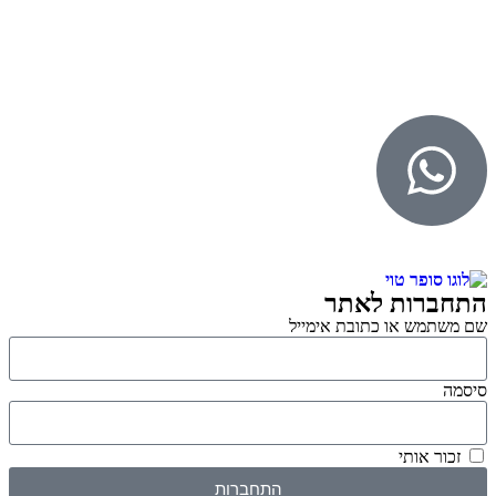
© 2026 כל הזכויות שמורות ל
SuperTOY סופרטוי
WebDigital – וובדיגיטל עיצוב ובניית אתרים
גליל אונליין – פרסום לחנויות וירטואליות
התחברות לאתר
שם משתמש או כתובת אימייל
סיסמה
זכור אותי
התחברות