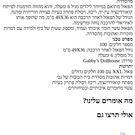
מהסדרה.
הפאזל מתואם במיוחד לילדים מגיל 6 ומעלה, והוא מהווה הזדמנות לפיתוח
קואורדינציה עין-יד, ריכוז, ויכולת פתרון בעיות בצורה חווייתית ומהנה.
הגודל של הפאזל לאחר הרכבה הוא 49X36 ס"מ, מה שהופך אותו
לאידיאלי להרכבה נוחה ומרשימה.
הפאזל עשוי חומר איכותי ועמיד, ומספק שעות של כיף ולמידה עם דמויות
מוכרות ואהובות מהסדרה.
מפרט טכני
מספר חלקים: 100
גודל הפאזל לאחר הרכבה: 49X36 ס"מ
גיל מומלץ: 6 ומעלה
סדרה: Gabby’s Dollhouse
יתרונות
פאזל XXL עם 100 חלקים גדולים
דמויות אהובות מסדרת בית הבובות של גבי
מפתח קואורדינציה, ריכוז ויכולת פתרון בעיות
עשוי מחומרים איכותיים ובטיחותיים
מה אומרים עלינו?
אולי תרצו גם