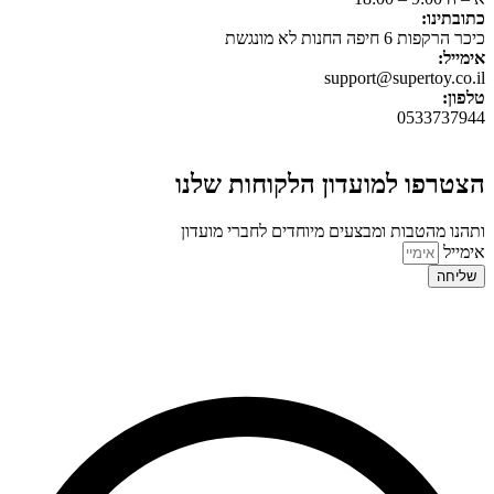
כתובתינו:
כיכר הרקפות 6 חיפה החנות לא מונגשת
אימייל:
support@supertoy.co.il
טלפון:
0533737944
הצטרפו למועדון הלקוחות שלנו
ותהנו מהטבות ומבצעים מיוחדים לחברי מועדון
אימייל
שליחה
© 2026 כל הזכויות שמורות ל
SuperTOY סופרטוי
WebDigital – וובדיגיטל עיצוב ובניית אתרים
גליל אונליין – פרסום לחנויות וירטואליות