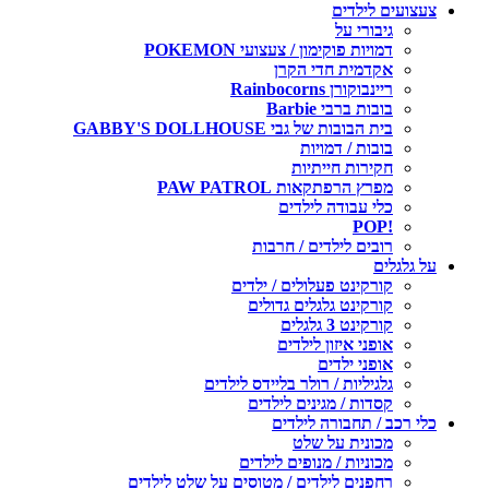
צעצועים לילדים
גיבורי על
דמויות פוקימון / צעצועי POKEMON
אקדמית חדי הקרן
ריינבוקורן Rainbocorns
בובות ברבי Barbie
בית הבובות של גבי GABBY'S DOLLHOUSE
בובות / דמויות
חקירות חייתיות
מפרץ הרפתקאות PAW PATROL
כלי עבודה לילדים
!POP
רובים לילדים / חרבות
על גלגלים
קורקינט פעלולים / ילדים
קורקינט גלגלים גדולים
קורקינט 3 גלגלים
אופני איזון לילדים
אופני ילדים
גלגיליות / רולר בליידס לילדים
קסדות / מגינים לילדים
כלי רכב / תחבורה לילדים
מכונית על שלט
מכוניות / מנופים לילדים
רחפנים לילדים / מטוסים על שלט לילדים