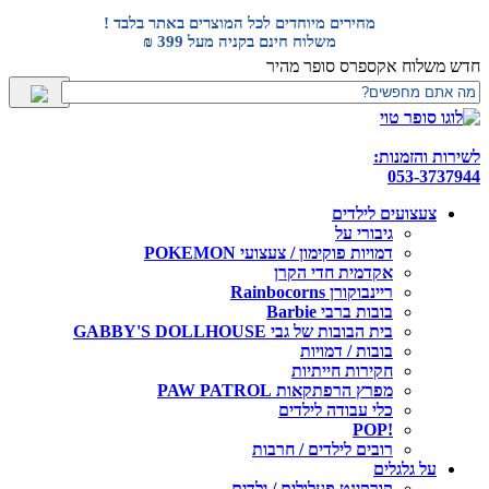
דלג
מחירים מיוחדים לכל המוצרים באתר בלבד !
לתוכן
משלוח חינם בקניה מעל 399 ₪
חדש משלוח אקספרס סופר מהיר
לשירות והזמנות:
053-3737944
צעצועים לילדים
גיבורי על
דמויות פוקימון / צעצועי POKEMON
אקדמית חדי הקרן
ריינבוקורן Rainbocorns
בובות ברבי Barbie
בית הבובות של גבי GABBY'S DOLLHOUSE
בובות / דמויות
חקירות חייתיות
מפרץ הרפתקאות PAW PATROL
כלי עבודה לילדים
!POP
רובים לילדים / חרבות
על גלגלים
קורקינט פעלולים / ילדים