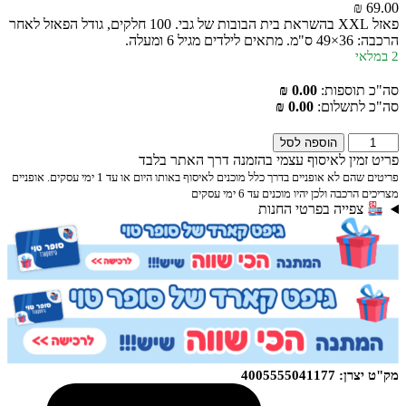
₪
69.00
פאזל XXL בהשראת בית הבובות של גבי. 100 חלקים, גודל הפאזל לאחר
הרכבה: 36×49 ס"מ. מתאים לילדים מגיל 6 ומעלה.
2 במלאי
סה"כ תוספות:
0.00 ₪
סה"כ לתשלום:
0.00 ₪
כמות
הוספה לסל
של
פריט זמין לאיסוף עצמי בהזמנה דרך האתר בלבד
פאזל
פריטים שהם לא אופניים בדרך כלל מוכנים לאיסוף באותו היום או עד 1 ימי עסקים. אופניים
100
מצריכים הרכבה ולכן יהיו מוכנים עד 6 ימי עסקים
חלקים
צפייה בפרטי החנות
בית
הבובות
של
גבי
מק"ט יצרן: 4005555041177