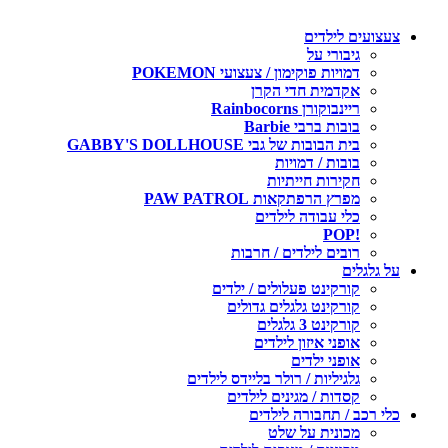
צעצועים לילדים
גיבורי על
דמויות פוקימון / צעצועי POKEMON
אקדמית חדי הקרן
ריינבוקורן Rainbocorns
בובות ברבי Barbie
בית הבובות של גבי GABBY'S DOLLHOUSE
בובות / דמויות
חקירות חייתיות
מפרץ הרפתקאות PAW PATROL
כלי עבודה לילדים
!POP
רובים לילדים / חרבות
על גלגלים
קורקינט פעלולים / ילדים
קורקינט גלגלים גדולים
קורקינט 3 גלגלים
אופני איזון לילדים
אופני ילדים
גלגיליות / רולר בליידס לילדים
קסדות / מגינים לילדים
כלי רכב / תחבורה לילדים
מכונית על שלט