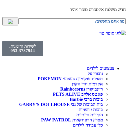
חדש משלוח אקספרס סופר מהיר
לשירות והזמנות:
053-3737944
צעצועים לילדים
גיבורי על
דמויות פוקימון / צעצועי POKEMON
אקדמית חדי הקרן
ריינבוקורן Rainbocorns
פאטס אלייב PETS ALIVE
בובות ברבי Barbie
בית הבובות של גבי GABBY'S DOLLHOUSE
בובות / דמויות
חקירות חייתיות
מפרץ הרפתקאות PAW PATROL
כלי עבודה לילדים