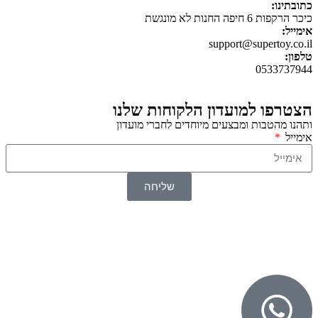
כתובתינו:
כיכר הרקפות 6 חיפה החנות לא מונגשת
אימייל:
support@supertoy.co.il
טלפון:
0533737944
הצטרפו למועדון הלקוחות שלנו
ותהנו מהטבות ומבצעים מיוחדים לחברי מועדון
אימייל
שליחה
© 2026 כל הזכויות שמורות ל
SuperTOY סופרטוי
WebDigital – וובדיגיטל עיצוב ובניית אתרים
גליל אונליין – פרסום לחנויות וירטואליות