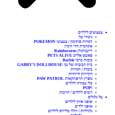
צעצועים לילדים
גיבורי על
דמויות פוקימון / צעצועי POKEMON
אקדמית חדי הקרן
ריינבוקורן Rainbocorns
פאטס אלייב PETS ALIVE
בובות ברבי Barbie
בית הבובות של גבי GABBY'S DOLLHOUSE
בובות / דמויות
חקירות חייתיות
מפרץ הרפתקאות PAW PATROL
כלי עבודה לילדים
!POP
רובים לילדים / חרבות
על גלגלים
אופני איזון לילדים
אופני ילדים
גלגיליות / רולר בליידס לילדים