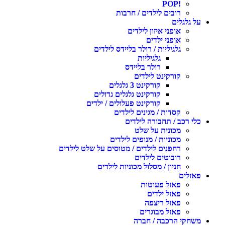
!POP
רובים לילדים / חרבות
על גלגלים
אופני איזון לילדים
אופני ילדים
גלגיליות / רולר בליידס לילדים
גלגיליות
רולר בליידס
קורקינט לילדים
קורקינט 3 גלגלים
קורקינט גלגלים גדולים
קורקינט פעלולים / ילדים
קסדות / מגינים לילדים
כלי רכב / תחבורה לילדים
מכונית על שלט
מכוניות / מנופים לילדים
רחפנים לילדים / מטוסים על שלט לילדים
רובוטים לילדים
חניון / מסלול מכוניות לילדים
פאזלים
פאזל פעוטות
פאזל ילדים
פאזל ריצפה
פאזל מבוגרים
משחקי הרכבה / חברה