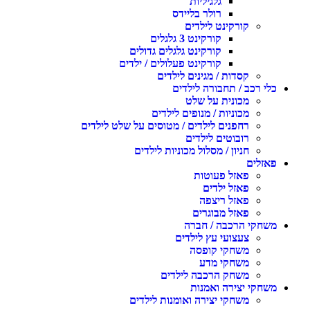
גלגיליות
רולר בליידס
קורקינט לילדים
קורקינט 3 גלגלים
קורקינט גלגלים גדולים
קורקינט פעלולים / ילדים
קסדות / מגינים לילדים
כלי רכב / תחבורה לילדים
מכונית על שלט
מכוניות / מנופים לילדים
רחפנים לילדים / מטוסים על שלט לילדים
רובוטים לילדים
חניון / מסלול מכוניות לילדים
פאזלים
פאזל פעוטות
פאזל ילדים
פאזל ריצפה
פאזל מבוגרים
משחקי הרכבה / חברה
צעצועי עץ לילדים
משחקי קופסה
משחקי מדע
משחק הרכבה לילדים
משחקי יצירה ואמנות
משחקי יצירה ואומנות לילדים