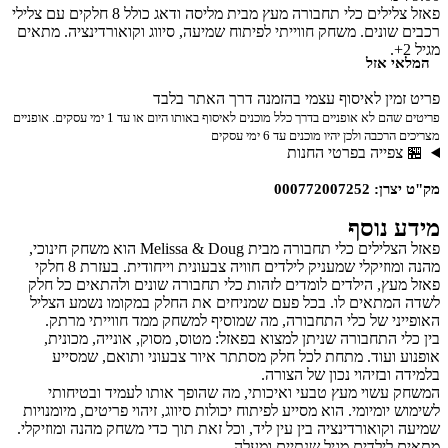
פאזל צלילים כלי תחבורה מעץ מבית מליסה ודאג כולל 8 חלקים עם צלילי
רכבים שונים. משחק חווייתי לפיתוח שמיעה, סיווג וקואורדינציה. מתאים
מגיל 2+.
המלאי אזל
פריט זמין לאיסוף עצמי בהזמנה דרך האתר בלבד
פריטים שהם לא אופניים בדרך כלל מוכנים לאיסוף באותו היום או עד 1 ימי עסקים. אופניים
מצריכים הרכבה ולכן יהיו מוכנים עד 6 ימי עסקים
🏪 צפייה בפרטי החנות
מק"ט יצרן: 000772007252
מידע נוסף
פאזל הצלילים כלי תחבורה מבית Melissa & Doug הוא משחק חינוכי,
מהנה ומוזיקלי שמעניק לילדים חוויה צבעונית וייחודית. בעזרת 8 חלקי
פאזל מעץ, הילדים לומדים לזהות כלי תחבורה שונים ולהתאים כל חלק
לשדה המתאים לו. בכל פעם שמניחים את החלק במקומו נשמע הצליל
האופייני של כלי התחבורה, מה שמוסיף למשחק ממד חווייתי מרתק.
בין כלי התחבורה שניתן למצוא בפאזל: מטוס, מסוק, אונייה, מכונית,
אופנוע ועוד. מתחת לכל חלק מסתתר איור צבעוני ותואם, שמסייע
בלמידה ובזיהוי נכון של הצורה.
המשחק עשוי מעץ טבעי ואיכותי, מה שהופך אותו לעמיד ובטיחותי
לשימוש יומיומי. הוא מסייע לפיתוח יכולות סיווג, זיהוי פריטים, מיומנויות
שמיעה וקואורדינציה בין עין ליד, וכל זאת תוך כדי משחק מהנה ומוזיקלי.
מתאים לילדים מגיל שנתיים ומעלה.