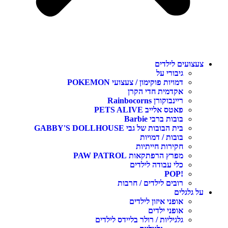
צעצועים לילדים
גיבורי על
דמויות פוקימון / צעצועי POKEMON
אקדמית חדי הקרן
ריינבוקורן Rainbocorns
פאטס אלייב PETS ALIVE
בובות ברבי Barbie
בית הבובות של גבי GABBY'S DOLLHOUSE
בובות / דמויות
חקירות חייתיות
מפרץ הרפתקאות PAW PATROL
כלי עבודה לילדים
!POP
רובים לילדים / חרבות
על גלגלים
אופני איזון לילדים
אופני ילדים
גלגיליות / רולר בליידס לילדים