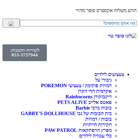
חדש משלוח אקספרס סופר מהיר
לשירות והזמנות:
053-3737944
צעצועים לילדים
גיבורי על
דמויות פוקימון / צעצועי POKEMON
אקדמית חדי הקרן
ריינבוקורן Rainbocorns
פאטס אלייב PETS ALIVE
בובות ברבי Barbie
בית הבובות של גבי GABBY'S DOLLHOUSE
בובות / דמויות
חקירות חייתיות
מפרץ הרפתקאות PAW PATROL
כלי עבודה לילדים