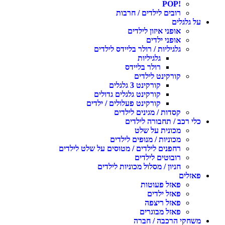
!POP
רובים לילדים / חרבות
על גלגלים
אופני איזון לילדים
אופני ילדים
גלגיליות / רולר בליידס לילדים
גלגיליות
רולר בליידס
קורקינט לילדים
קורקינט 3 גלגלים
קורקינט גלגלים גדולים
קורקינט פעלולים / ילדים
קסדות / מגינים לילדים
כלי רכב / תחבורה לילדים
מכונית על שלט
מכוניות / מנופים לילדים
רחפנים לילדים / מטוסים על שלט לילדים
רובוטים לילדים
חניון / מסלול מכוניות לילדים
פאזלים
פאזל פעוטות
פאזל ילדים
פאזל ריצפה
פאזל מבוגרים
משחקי הרכבה / חברה