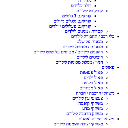
גלגיליות
רולר בליידס
קורקינט לילדים
קורקינט 3 גלגלים
קורקינט גלגלים גדולים
קורקינט פעלולים / ילדים
קסדות / מגינים לילדים
כלי רכב / תחבורה לילדים
מכונית על שלט
מכוניות / מנופים לילדים
רחפנים לילדים / מטוסים על שלט לילדים
רובוטים לילדים
חניון / מסלול מכוניות לילדים
פאזלים
פאזל פעוטות
פאזל ילדים
פאזל ריצפה
פאזל מבוגרים
משחקי הרכבה / חברה
צעצועי עץ לילדים
משחקי קופסה
משחקי מדע
משחק הרכבה לילדים
משחקי יצירה ואמנות
משחקי יצירה ואומנות לילדים