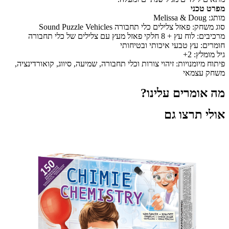
מפרט טכני
מותג: Melissa & Doug
סוג משחק: פאזל צלילים כלי תחבורה Sound Puzzle Vehicles
מרכיבים: לוח עץ + 8 חלקי פאזל מעץ עם צלילים של כלי תחבורה
חומרים: עץ טבעי איכותי ובטיחותי
גיל מומלץ: 2+
פיתוח מיומנויות: זיהוי צורות וכלי תחבורה, שמיעה, סיווג, קואורדינציה,
משחק עצמאי
מה אומרים עלינו?
אולי תרצו גם