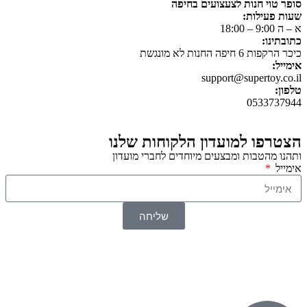
סופר טוי חנות לצעצועים בחיפה
שעות פעילות:
א – ה 9:00 – 18:00
כתובתינו:
כיכר הרקפות 6 חיפה החנות לא מונגשת
אימייל:
support@supertoy.co.il
טלפון:
0533737944
הצטרפו למועדון הלקוחות שלנו
ותהנו מהטבות ומבצעים מיוחדים לחברי מועדון
אימייל
שליחה
© 2026 כל הזכויות שמורות ל
SuperTOY סופרטוי
WebDigital – וובדיגיטל עיצוב ובניית אתרים
גליל אונליין – פרסום לחנויות וירטואליות