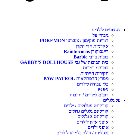
עצועים לילדים
גיבורי על
דמויות פוקימון / צעצועי POKEMON
אקדמית חדי הקרן
ריינבוקורן Rainbocorns
בובות ברבי Barbie
בית הבובות של גבי GABBY'S DOLLHOUSE
בובות / דמויות
חקירות חייתיות
מפרץ הרפתקאות PAW PATROL
כלי עבודה לילדים
!POP
רובים לילדים / חרבות
ל גלגלים
קורקינט פעלולים / ילדים
קורקינט גלגלים גדולים
קורקינט 3 גלגלים
אופני איזון לילדים
אופני ילדים
גלגיליות / רולר בליידס לילדים