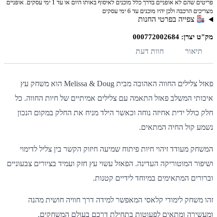
פריטים שהם לא אופניים בדרך כלל מוכנים לאיסוף באותו היום או עד 1 ימי עסקים. אופניים
ה ולכן יהיו מוכנים עד 6 ימי עסקים
ייה בפרטי החנות
00077200
ר
חוות דעת
פאזל צלילים החווה האהובה מבית Melissa & Doug הוא משחק עץ
המשלב פאזל התאמה עם צלילים אמיתיים של חיות החווה. כל
ל ידית אחיזה נוחה וכאשר הילד מניח את החלק במקום הנכון
ל החיה המתאים.
עודד זיהוי חיות פיתוח שמיעה חיזוק הקשר בין צליל לדימוי
המוטוריקה העדינה. הפאזל עשוי עץ חזק ועמיד בציורים צבעוניים
 המתאימים במיוחד לידיים קטנות.
ק לימודי קלאסי המאפשר למידה דרך חוויה חושית מהנה
ה ומתאים לפעוטות בתחילת דרכם בעולם המשחקים.