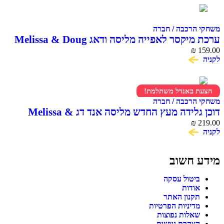
משחקי הרכבה / חברה
ערכת מיקסר לאפייה מליסה ודאג Melissa & Doug
Make a Cake Mixer Set
₪
159.00
לקניה
הצעת באנדל משתלמת!
משחקי הרכבה / חברה
דוכן גלידה מעץ החדש מליסה אנד דג Melissa &
Doug Scoop & Serve Ice Cream Counter
₪
219.00
לקניה
מידע חשוב
ביטול עסקה
אודות
תקנון האתר
מדיניות הפרטיות
שאלות נפוצות
הצהרת נגישות