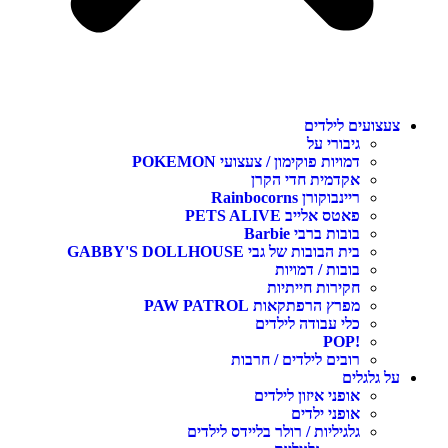
צעצועים לילדים
גיבורי על
דמויות פוקימון / צעצועי POKEMON
אקדמית חדי הקרן
ריינבוקורן Rainbocorns
פאטס אלייב PETS ALIVE
בובות ברבי Barbie
בית הבובות של גבי GABBY'S DOLLHOUSE
בובות / דמויות
חקירות חייתיות
מפרץ הרפתקאות PAW PATROL
כלי עבודה לילדים
!POP
רובים לילדים / חרבות
על גלגלים
אופני איזון לילדים
אופני ילדים
גלגיליות / רולר בליידס לילדים