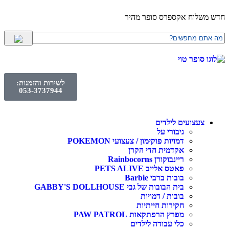
חדש משלוח אקספרס סופר מהיר
לשירות והזמנות:
053-3737944
צעצועים לילדים
גיבורי על
דמויות פוקימון / צעצועי POKEMON
אקדמית חדי הקרן
ריינבוקורן Rainbocorns
פאטס אלייב PETS ALIVE
בובות ברבי Barbie
בית הבובות של גבי GABBY'S DOLLHOUSE
בובות / דמויות
חקירות חייתיות
מפרץ הרפתקאות PAW PATROL
כלי עבודה לילדים