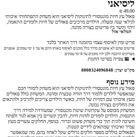
ליסיאני
₪
49.00
פאזל עץ חיות מונטסורי לתינוקות ליסיאני הוא משחק התפתחותי איכותי
לגילאי שנה ומעלה. הילדים מרכיבים פאזלים של חיות ולומדים התאמה,
זיהוי וקשר בין פריטים בצורה מהנה.
המלאי אזל
פריט זמין לאיסוף עצמי בהזמנה דרך האתר בלבד
פריטים שהם לא אופניים בדרך כלל מוכנים לאיסוף באותו היום או עד 1 ימי עסקים. אופניים
מצריכים הרכבה ולכן יהיו מוכנים עד 6 ימי עסקים
🏪 צפייה בפרטי החנות
מק"ט יצרן: 8008324096848
מידע נוסף
פאזל עץ חיות מונטסורי לתינוקות ליסיאני הוא משחק לימודי חכם
שמאפשר לילדים ללמוד דרך חוויה טבעית ומהנה. המשחק כולל פאזלים
מעץ איכותי עם דמויות של חיות, כאשר הילדים צריכים להרכיב ולהתאים
את החלקים בצורה נכונה.
המשחק מבוסס על עקרונות שיטת מונטסורי, שמעודדת למידה דרך
התנסות. הילדים לומדים לזהות חיות, להבין קשרים בין אמא לגור ולפתח
חשיבה לוגית תוך כדי משחק פשוט וברור. בנוסף, החלקים עשויים מעץ
עמיד ואיכותי שמתאים לידיים קטנות.
הפאזלים כוללים מספר חלקים גדולים שקל לאחוז בהם, מה שמאפשר