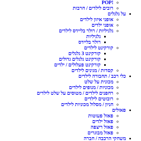
!POP
רובים לילדים / חרבות
על גלגלים
אופני איזון לילדים
אופני ילדים
גלגיליות / רולר בליידס לילדים
גלגיליות
רולר בליידס
קורקינט לילדים
קורקינט 3 גלגלים
קורקינט גלגלים גדולים
קורקינט פעלולים / ילדים
קסדות / מגינים לילדים
כלי רכב / תחבורה לילדים
מכונית על שלט
מכוניות / מנופים לילדים
רחפנים לילדים / מטוסים על שלט לילדים
רובוטים לילדים
חניון / מסלול מכוניות לילדים
פאזלים
פאזל פעוטות
פאזל ילדים
פאזל ריצפה
פאזל מבוגרים
משחקי הרכבה / חברה