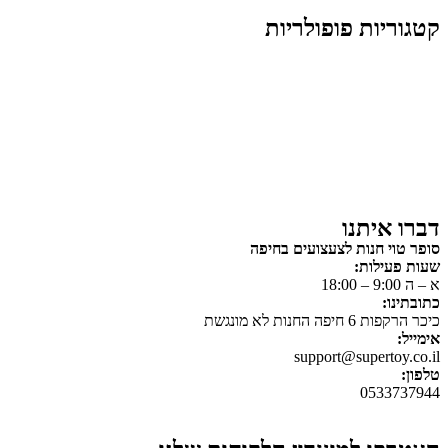
קטגוריות פופולריות
צעצועים לילדים
משחקי הרכבה / חברה
על גלגלים
פאזלים
כלי רכב / תחבורה לילדים
משחקי יצירה ואומנות לילדים
משחקי יצירה ואמנות
דברו איתנו
סופר טוי חנות לצעצועים בחיפה
שעות פעילות:
א – ה 9:00 – 18:00
כתובתינו:
כיכר הרקפות 6 חיפה החנות לא מונגשת
אימייל:
support@supertoy.co.il
טלפון:
0533737944