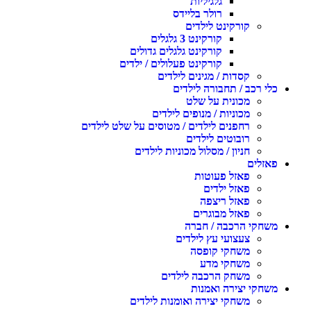
גלגיליות
רולר בליידס
קורקינט לילדים
קורקינט 3 גלגלים
קורקינט גלגלים גדולים
קורקינט פעלולים / ילדים
קסדות / מגינים לילדים
כלי רכב / תחבורה לילדים
מכונית על שלט
מכוניות / מנופים לילדים
רחפנים לילדים / מטוסים על שלט לילדים
רובוטים לילדים
חניון / מסלול מכוניות לילדים
פאזלים
פאזל פעוטות
פאזל ילדים
פאזל ריצפה
פאזל מבוגרים
משחקי הרכבה / חברה
צעצועי עץ לילדים
משחקי קופסה
משחקי מדע
משחק הרכבה לילדים
משחקי יצירה ואמנות
משחקי יצירה ואומנות לילדים