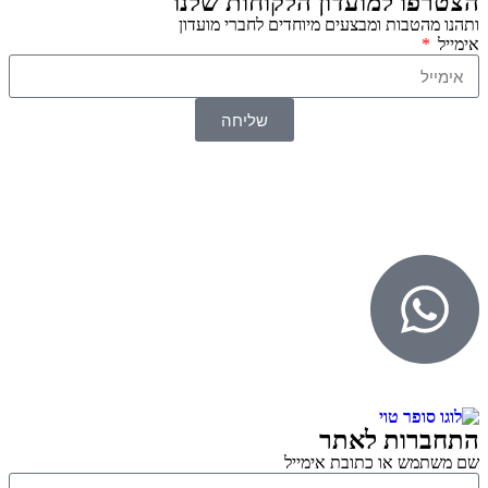
הצטרפו למועדון הלקוחות שלנו
ותהנו מהטבות ומבצעים מיוחדים לחברי מועדון
אימייל
שליחה
© 2026 כל הזכויות שמורות ל
SuperTOY סופרטוי
WebDigital – וובדיגיטל עיצוב ובניית אתרים
גליל אונליין – פרסום לחנויות וירטואליות
התחברות לאתר
שם משתמש או כתובת אימייל