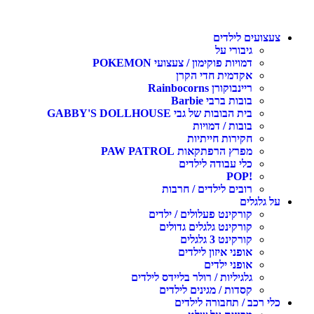
עצועים לילדים
גיבורי על
דמויות פוקימון / צעצועי POKEMON
אקדמית חדי הקרן
ריינבוקורן Rainbocorns
בובות ברבי Barbie
בית הבובות של גבי GABBY'S DOLLHOUSE
בובות / דמויות
חקירות חייתיות
מפרץ הרפתקאות PAW PATROL
כלי עבודה לילדים
!POP
רובים לילדים / חרבות
ל גלגלים
קורקינט פעלולים / ילדים
קורקינט גלגלים גדולים
קורקינט 3 גלגלים
אופני איזון לילדים
אופני ילדים
גלגיליות / רולר בליידס לילדים
קסדות / מגינים לילדים
לי רכב / תחבורה לילדים