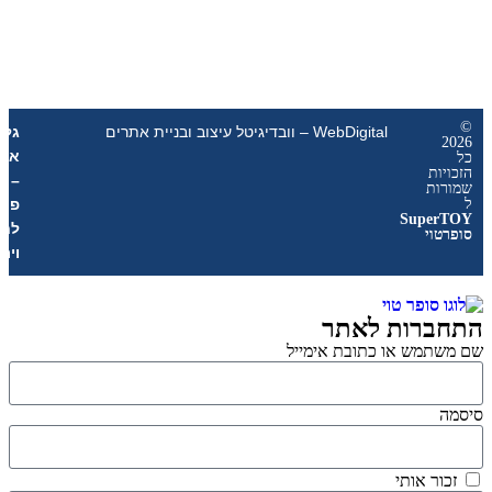
WebDigital – וובדיגיטל עיצוב ובניית אתרים
גליל
אונליין
ת
–
ת
פרסום
Sup
לחנויות
י
וירטואליות
רות לאתר
מש או כתובת אימייל
 אותי