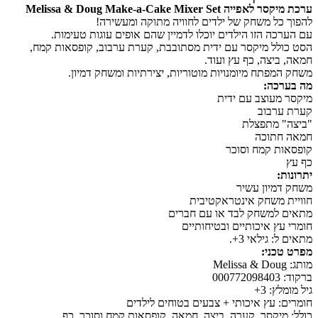
Melissa & Doug Make-a-Cake Mixer Se
ל משחק של ילדים לחוויה מתוקה ומעשירה!
ה הזו הילדים יוכלו לדמיין שהם אופים עוגות טעימות.
ל מיקסר עם ידית מסתובבת, קערת ערבוב, קופסאות קמח,
יצה, כף עץ ועוד.
פתח מיומנויות מוטוריות, יצירתיות ומשחק דמיון.
כה:
עוצב עם ידית
רבוב
 מתפצלת
תוכה
 קמח וסוכר
יון עשיר
משחק אינטראקטיבית
למשחק לבד או עם חברים
ץ איכותיים ובטיחותיים
גילאי 3+.
ני:
: 3+
 עץ איכותי + צבעים בטוחים לילדים
יקסר, קערה, ביצה, חמאה, קופסאות קמח וסוכר, כף.