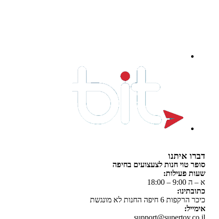
 איתנו
 טוי חנות לצעצועים בחיפה
 פעילות:
 18:00
תינו:
ת 6 חיפה החנות לא מונגשת
יל:
support@supertoy.c