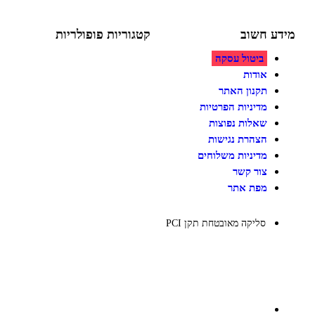
ע חשוב
קטגוריות פופולריות
ביטול עסקה
צעצועים לילדים
משחקי הרכבה / חברה
אודות
על גלגלים
תקנון האתר
פאזלים
מדיניות הפרטיות
כלי רכב / תחבורה לילדים
משחקי יצירה ואומנות לילדים
שאלות נפוצות
משחקי יצירה ואמנות
הצהרת נגישות
מדיניות משלוחים
צור קשר
מפת אתר
סליקה מאובטחת תקן PCI