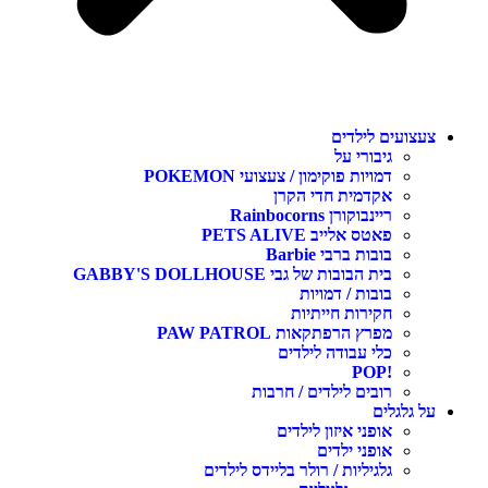
עצועים לילדים
גיבורי על
דמויות פוקימון / צעצועי POKEMON
אקדמית חדי הקרן
ריינבוקורן Rainbocorns
פאטס אלייב PETS ALIVE
בובות ברבי Barbie
בית הבובות של גבי GABBY'S DOLLHOUSE
בובות / דמויות
חקירות חייתיות
מפרץ הרפתקאות PAW PATROL
כלי עבודה לילדים
!POP
רובים לילדים / חרבות
ל גלגלים
אופני איזון לילדים
אופני ילדים
גלגיליות / רולר בליידס לילדים