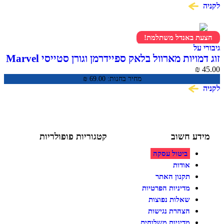
 באנדל משתלמת!
ל
זוג דמויות מארוול בלאק ספיידרמן וגורן סטייסי Marvel
Spidey and His Amazing Fr
מחיר בחנות:
69.00
₪
ע חשוב
קטגוריות פופולריות
ביטול עסקה
צעצועים לילדים
משחקי הרכבה / חברה
אודות
על גלגלים
תקנון האתר
פאזלים
מדיניות הפרטיות
כלי רכב / תחבורה לילדים
משחקי יצירה ואומנות לילדים
שאלות נפוצות
משחקי יצירה ואמנות
הצהרת נגישות
מדיניות משלוחים