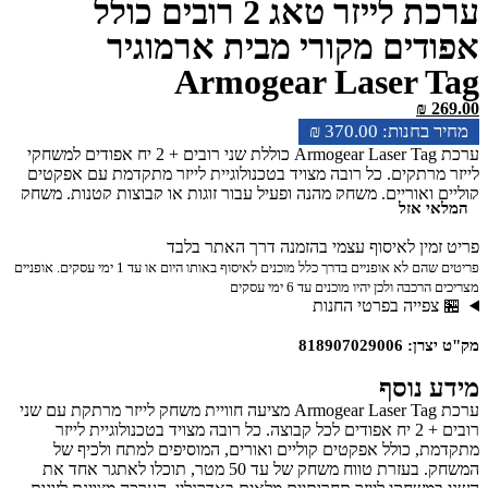
ערכת לייזר טאג 2 רובים כולל
ים מקורי מבית ארמוגיר
Armogear Laser 
₪
₪
370.00
ערכת Armogear Laser Tag כוללת שני רובים + 2 יח אפודים למשחקי
רתקים. כל רובה מצויד בטכנולוגיית לייזר מתקדמת עם אפקטים
ואוריים. משחק מהנה ופעיל עבור זוגות או קבוצות קטנות. משחק
 אזל
אינפרה לייזר טאג עם תאורת לילה LED המשחק שמזיז את הילדים…
כשיורים אולי פוגעים. מתאים לגיל 8 ומעלה והכל בעיברית ערכה ל-2
ין לאיסוף עצמי בהזמנה דרך האתר בלבד
שחקנים! 2 רובים, 2 אפודי לחימה. הערכה לא מגיע עם סוללות לאפוד 3
פריטים שהם לא אופניים בדרך כלל מוכנים לאיסוף באותו היום או עד 1 ימי עסקים. אופניים
 סוללה
ה ולכן יהיו מוכנים עד 6 ימי עסקים
פייה בפרטי החנות
81890702
נוסף
ערכת Armogear Laser Tag מציעה חוויית משחק לייזר מרתקת עם שני
רובים + 2 יח אפודים לכל קבוצה. כל רובה מצויד בטכנולוגיית לייזר
 כולל אפקטים קוליים ואורים, המוסיפים למתח ולכיף של
המשחק. בעזרת טווח משחק של עד 50 מטר, תוכלו לאתגר אחד את