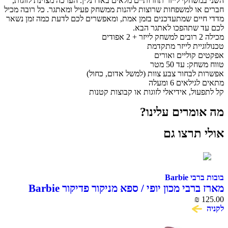
שחקי לייזר תחרותיים מלאים באדרנלין. הערכה מצוינת לזוגות,
ו למשפחות שרוצות ליהנות ממשחק פעיל ומאתגר. כל רובה מכיל
ים שמתעדכנים בזמן אמת, ומאפשרים לכם לדעת כמה זמן נשאר
 שתהפכו לאתגר הבא.
יית לייזר מתקדמת
קוליים ואורים
: עד 50 מטר
לבחור צבע צוות (למשל אדום, כחול)
אים 6 ומעלה
ול, אידיאלי לזוגות או קבוצות קטנות
מרים עלינו?
תרצו גם
Barbie
בי מכון יופי / ספא מניקור פדיקור Barbie
₪