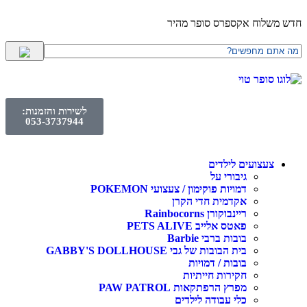
לוח אקספרס סופר מהיר
לשירות והזמנות:
053-3737944
עצועים לילדים
גיבורי על
דמויות פוקימון / צעצועי POKEMON
אקדמית חדי הקרן
ריינבוקורן Rainbocorns
פאטס אלייב PETS ALIVE
בובות ברבי Barbie
בית הבובות של גבי GABBY'S DOLLHOUSE
בובות / דמויות
חקירות חייתיות
מפרץ הרפתקאות PAW PATROL
כלי עבודה לילדים