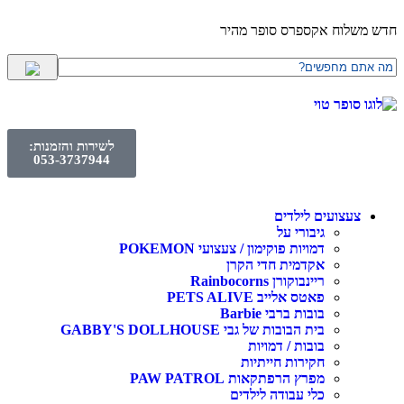
חדש משלוח אקספרס סופר מהיר
לשירות והזמנות:
053-3737944
צעצועים לילדים
גיבורי על
דמויות פוקימון / צעצועי POKEMON
אקדמית חדי הקרן
ריינבוקורן Rainbocorns
פאטס אלייב PETS ALIVE
בובות ברבי Barbie
בית הבובות של גבי GABBY'S DOLLHOUSE
בובות / דמויות
חקירות חייתיות
מפרץ הרפתקאות PAW PATROL
כלי עבודה לילדים