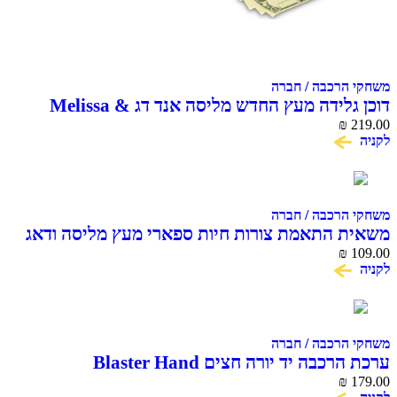
משחקי הרכבה / חברה
דוכן גלידה מעץ החדש מליסה אנד דג Melissa &
Doug Scoop & Serve Ice Cream Counter
₪
219.00
לקניה
משחקי הרכבה / חברה
משאית התאמת צורות חיות ספארי מעץ מליסה ודאג
Melissa & doug
₪
109.00
לקניה
משחקי הרכבה / חברה
ערכת הרכבה יד יורה חצים Blaster Hand
₪
179.00