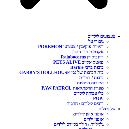
צעצועים לילדים
גיבורי על
דמויות פוקימון / צעצועי POKEMON
אקדמית חדי הקרן
ריינבוקורן Rainbocorns
פאטס אלייב PETS ALIVE
בובות ברבי Barbie
בית הבובות של גבי GABBY'S DOLLHOUSE
בובות / דמויות
חקירות חייתיות
מפרץ הרפתקאות PAW PATROL
כלי עבודה לילדים
!POP
רובים לילדים / חרבות
על גלגלים
אופני איזון לילדים
אופני ילדים
גלגיליות / רולר בליידס לילדים