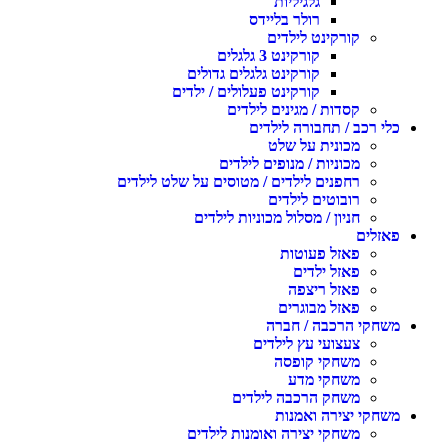
גלגיליות
רולר בליידס
קורקינט לילדים
קורקינט 3 גלגלים
קורקינט גלגלים גדולים
קורקינט פעלולים / ילדים
קסדות / מגינים לילדים
כלי רכב / תחבורה לילדים
מכונית על שלט
מכוניות / מנופים לילדים
רחפנים לילדים / מטוסים על שלט לילדים
רובוטים לילדים
חניון / מסלול מכוניות לילדים
פאזלים
פאזל פעוטות
פאזל ילדים
פאזל ריצפה
פאזל מבוגרים
משחקי הרכבה / חברה
צעצועי עץ לילדים
משחקי קופסה
משחקי מדע
משחק הרכבה לילדים
משחקי יצירה ואמנות
משחקי יצירה ואומנות לילדים