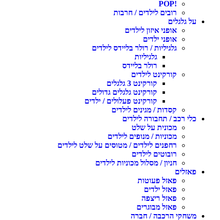
!POP
רובים לילדים / חרבות
על גלגלים
אופני איזון לילדים
אופני ילדים
גלגיליות / רולר בליידס לילדים
גלגיליות
רולר בליידס
קורקינט לילדים
קורקינט 3 גלגלים
קורקינט גלגלים גדולים
קורקינט פעלולים / ילדים
קסדות / מגינים לילדים
כלי רכב / תחבורה לילדים
מכונית על שלט
מכוניות / מנופים לילדים
רחפנים לילדים / מטוסים על שלט לילדים
רובוטים לילדים
חניון / מסלול מכוניות לילדים
פאזלים
פאזל פעוטות
פאזל ילדים
פאזל ריצפה
פאזל מבוגרים
משחקי הרכבה / חברה