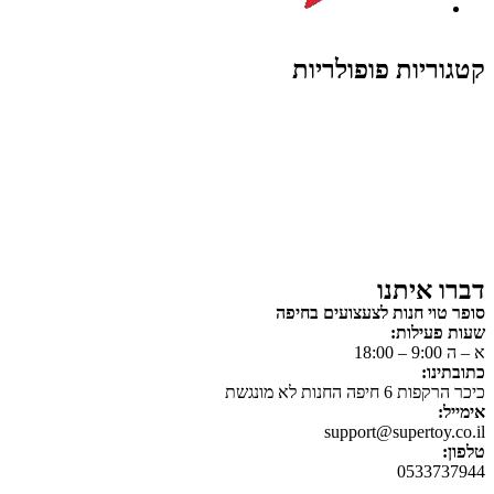
קטגוריות פופולריות
צעצועים לילדים
משחקי הרכבה / חברה
על גלגלים
פאזלים
כלי רכב / תחבורה לילדים
משחקי יצירה ואומנות לילדים
משחקי יצירה ואמנות
דברו איתנו
סופר טוי חנות לצעצועים בחיפה
שעות פעילות:
א – ה 9:00 – 18:00
כתובתינו:
כיכר הרקפות 6 חיפה החנות לא מונגשת
אימייל:
support@supertoy.co.il
טלפון:
0533737944