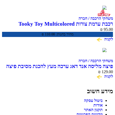
משחקי הרכבה / חברה
רכבת ערמת צורות Tooky Toy Multicolored
Stacking Train TKB383
₪
95.00
מחיר בחנות:
110.00
₪
לקניה
משחקי הרכבה / חברה
פיצה מליסה אנד דאג ערכה מעץ להכנת מסיבת פיצה
₪
129.00
לקניה
מידע חשוב
ביטול עסקה
אודות
תקנון האתר
מדיניות הפרטיות