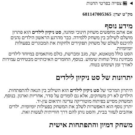
🏪 צפייה בפרטי החנות
מק"ט יצרן: 681147005365
מידע נוסף
אם אתם מחפשים משחק חינוכי ומהנה,
סט ניקיון לילדים
הוא פתרון
מושלם לשילוב בין משחק ללמידה. כבר מהרגע הראשון הילדים נהנים
להיכנס לעולם של משחק תפקידים ולחקות את המבוגרים בפעולות
יומיומיות.
הסט כולל מטאטא, יעה, מגב ומברשת, כולם מותאמים במיוחד לילדים
מבחינת גודל ונוחות שימוש. בנוסף, החומרים האיכותיים מבטיחים עמידות
לאורך זמן ושימוש בטוח.
יתרונות של סט ניקיון לילדים
היתרון המרכזי של
סט ניקיון לילדים
הוא השילוב בין הנאה להתפתחות.
הילדים לא רק משחקים, אלא גם לומדים על סדר, אחריות וארגון. בנוסף,
המשחק מסייע בפיתוח מוטוריקה עדינה ותיאום עין-יד.
יתרון נוסף הוא האפשרות לשלב את המשחק בפעילות יומיומית. ילדים
אוהבים לעזור בבית, והסט נותן להם דרך חווייתית לעשות זאת.
משחק דמיון והתפתחות אישית