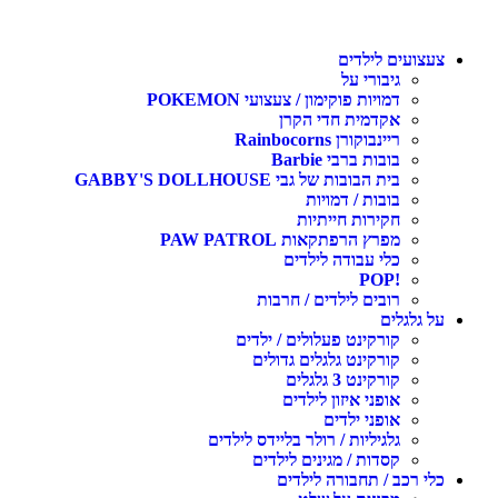
עצועים לילדים
גיבורי על
דמויות פוקימון / צעצועי POKEMON
אקדמית חדי הקרן
ריינבוקורן Rainbocorns
בובות ברבי Barbie
בית הבובות של גבי GABBY'S DOLLHOUSE
בובות / דמויות
חקירות חייתיות
מפרץ הרפתקאות PAW PATROL
כלי עבודה לילדים
!POP
רובים לילדים / חרבות
ל גלגלים
קורקינט פעלולים / ילדים
קורקינט גלגלים גדולים
קורקינט 3 גלגלים
אופני איזון לילדים
אופני ילדים
גלגיליות / רולר בליידס לילדים
קסדות / מגינים לילדים
לי רכב / תחבורה לילדים