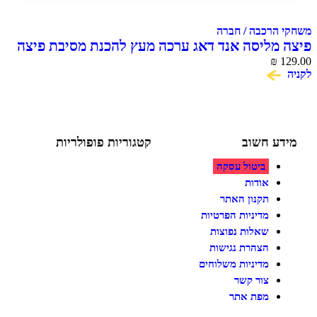
הרכבה / חברה
מליסה אנד דאג ערכה מעץ להכנת מסיבת פיצה
₪
ע חשוב
קטגוריות פופולריות
ביטול עסקה
צעצועים לילדים
משחקי הרכבה / חברה
אודות
על גלגלים
תקנון האתר
פאזלים
מדיניות הפרטיות
כלי רכב / תחבורה לילדים
משחקי יצירה ואומנות לילדים
שאלות נפוצות
משחקי יצירה ואמנות
הצהרת נגישות
מדיניות משלוחים
צור קשר
מפת אתר