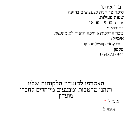
 איתנו
 טוי חנות לצעצועים בחיפה
 פעילות:
 18:00
תינו:
ת 6 חיפה החנות לא מונגשת
יל:
support@supertoy.c
ן:
0533737
הצטרפו למועדון הלקוחות שלנו
ותהנו מהטבות ומבצעים מיוחדים לחברי
מועדון
מייל
שליחה