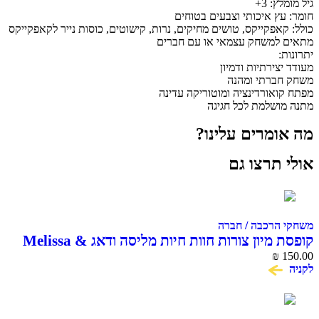
: 3+
ץ איכותי וצבעים בטוחים
אפקייקס, טושים מחיקים, נרות, קישוטים, כוסות נייר לקאפקייקס
למשחק עצמאי או עם חברים
ירתיות ודמיון
ברתי ומהנה
אורדינציה ומוטוריקה עדינה
שלמת לכל חגיגה
מרים עלינו?
תרצו גם
הרכבה / חברה
קופסת מיון צורות חוות חיות מליסה ודאג Melissa &
₪