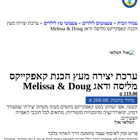
ית
»
צעצועים לילדים
»
צעצועי עץ לילדים
» ערכת יצירה מעץ
יקס מליסה ודאג Melissa & Doug
 יצירה מעץ הכנת קאפקייקס
אג Melissa & Doug
₪
₪
200.00
פו ושחקו בסט קאפקייקס מקסים מעץ! משחק יצירתי שמעודד
קואורדינציה ומיומנויות מוטוריות. מתאים לכל חובבי האפייה
.
 אזל
ין לאיסוף עצמי בהזמנה דרך האתר בלבד
פריטים שהם לא אופניים בדרך כלל מוכנים לאיסוף באותו היום או עד 1 ימי עסקים. אופניים