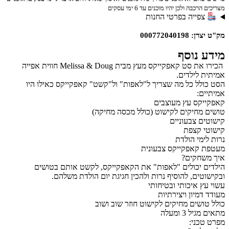
ה ולכן יהיו מוכנים עד 6 ימי עסקים
ייה בפרטי החנות
00077204
נוסף
הכירו את סט קאפקייקס מעץ מבית Melissa & Doug חווית אפייה
לילדים.
ל כל מה שצריך ל"לאפות" ול"קשט" קאפקייקס כאילו היו
:
ס עץ מעוצבים
חיקים לקישוט (כולל מכסה מחיקה)
 צבעוניים
 קצפת
מי הולדת
קאפקייקס צבעונית
חקים?
יכולים "לאפות" את הקאפקייקס, לקשט אותם בטושים
ים, להוסיף נרות ולהכין חגיגת יום הולדת משלהם.
 איכותי ובטיחותי
יון ויצירתיות
שים מחיקים לקישוט חוזר שוב ושוב
3 ומעלה
ני: