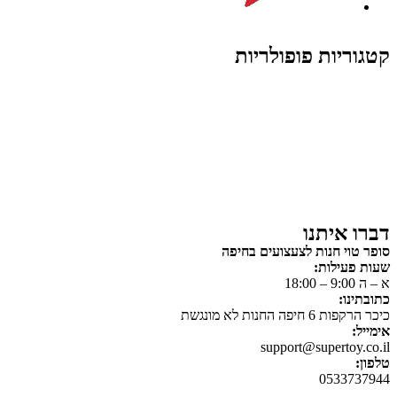
קטגוריות פופולריות
צעצועים לילדים
משחקי הרכבה / חברה
על גלגלים
פאזלים
כלי רכב / תחבורה לילדים
משחקי יצירה ואומנות לילדים
משחקי יצירה ואמנות
דברו איתנו
סופר טוי חנות לצעצועים בחיפה
שעות פעילות:
א – ה 9:00 – 18:00
כתובתינו:
כיכר הרקפות 6 חיפה החנות לא מונגשת
אימייל:
support@supertoy.co.il
טלפון:
0533737944