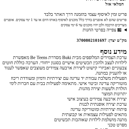
המלאי אזל
פריט זמין לאיסוף עצמי בהזמנה דרך האתר בלבד
פריטים שהם לא אופניים בדרך כלל מוכנים לאיסוף באותו היום או עד 1 ימי עסקים. אופניים
מצריכים הרכבה ולכן יהיו מוכנים עד 6 ימי עסקים
🏪 צפייה בפרטי החנות
מק"ט יצרן: 3700802101697
מידע נוסף
ערכת הצמידים המלופפים מבית Buki מסדרת Be Teens מאפשרת
לילדות לעצב ולהכין תכשיטים אישיים בסגנון ייחודי. הערכה כוללת חוטים
צבעוניים ואביזרי קישוט ליצירת ארבעה צמידים מעוצבים שאפשר לענוד
או להעניק במתנה.
הפעילות משלבת עבודת יד עדינה עם יצירתיות ודמיון ומעודדת ריכוז
מוטוריקה עדינה וביטוי אישי. מתאימה לפעילות בבית עם חברות לימי
הולדת ולשעות יצירה מהנות.
יתרונות המוצר
יצירת ארבעה צמידים בעיצוב אישי
ערכת יצירה אופנתית לבנות
פיתוח יצירתיות ומוטוריקה עדינה
מתאים לפעילות עצמאית או קבוצתית
מתנה מושלמת לילדות שאוהבות תכשיטים
מפרט טכני