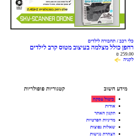
 / תחבורה לילדים
כולל מצלמה בעיצוב מטוס קרב לילדים
MACHINA SKY SCENNER D
₪
ע חשוב
קטגוריות פופולריות
ביטול עסקה
צעצועים לילדים
משחקי הרכבה / חברה
אודות
על גלגלים
תקנון האתר
פאזלים
מדיניות הפרטיות
כלי רכב / תחבורה לילדים
משחקי יצירה ואומנות לילדים
שאלות נפוצות
משחקי יצירה ואמנות
הצהרת נגישות