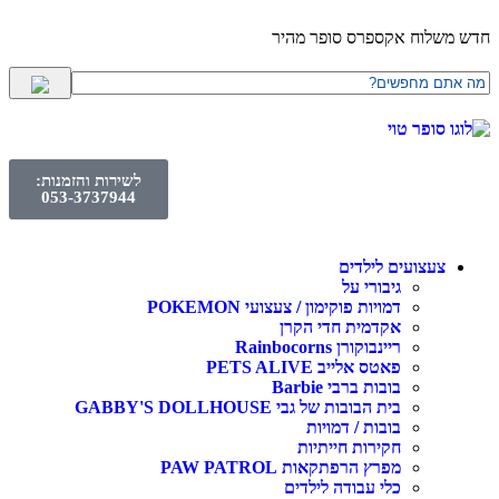
לוח אקספרס סופר מהיר
לשירות והזמנות:
053-3737944
עצועים לילדים
גיבורי על
דמויות פוקימון / צעצועי POKEMON
אקדמית חדי הקרן
ריינבוקורן Rainbocorns
פאטס אלייב PETS ALIVE
בובות ברבי Barbie
בית הבובות של גבי GABBY'S DOLLHOUSE
בובות / דמויות
חקירות חייתיות
מפרץ הרפתקאות PAW PATROL
כלי עבודה לילדים