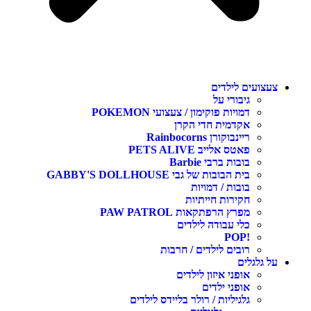
עצועים לילדים
גיבורי על
דמויות פוקימון / צעצועי POKEMON
אקדמית חדי הקרן
ריינבוקורן Rainbocorns
פאטס אלייב PETS ALIVE
בובות ברבי Barbie
בית הבובות של גבי GABBY'S DOLLHOUSE
בובות / דמויות
חקירות חייתיות
מפרץ הרפתקאות PAW PATROL
כלי עבודה לילדים
!POP
רובים לילדים / חרבות
ל גלגלים
אופני איזון לילדים
אופני ילדים
גלגיליות / רולר בליידס לילדים