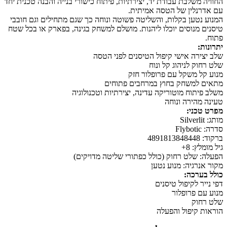
משלבת עבודת יד, יצירתיות, פיתוח כישורי בנייה והבנה טכנית יחד
לין של הטסה אמיתית.
טען בקלות, והשליטה פשוטה ונוחה כך שגם מתחילים וגם חובבי
מנוסים יוכלו ליהנות. מושלם למשחק בגינה, בפארק או בכל שטח
רה אישי קיפול הטיסנים לפני הטסה
ק לניהוג קל ונוח
 משקל עם פרופלור חזק
למשחק בחוץ במרחבים פתוחים
תוח מוטוריקה עדינה, יצירתיות וטכנולוגיה
הירה ונוחה
ני:
: 8+
שלט רחוק (כולל כפתורי שליטה מדויקים)
רגיה: מנוע נטען
רכה:
 לקיפול טיסנים
 פרופלור
וק
קיפול והפעלה