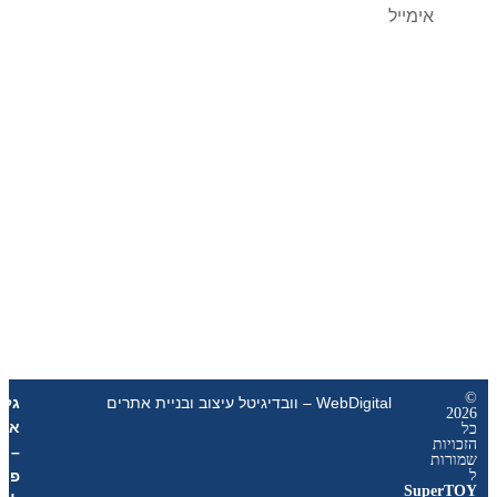
שליחה
WebDigital – וובדיגיטל עיצוב ובניית אתרים
גליל
אונליין
ת
–
ת
פרסום
Sup