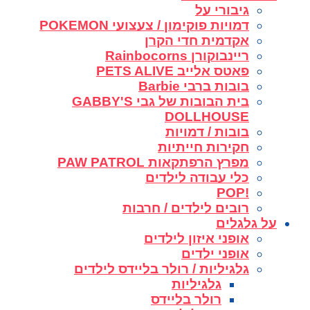
גיבורי על
דמויות פוקימון / צעצועי POKEMON
אקדמית חדי הקרן
ריינבוקורן Rainbocorns
פאטס אלייב PETS ALIVE
בובות ברבי Barbie
בית הבובות של גבי GABBY'S
DOLLHOUSE
בובות / דמויות
חקירות חייתיות
מפרץ הרפתקאות PAW PATROL
כלי עבודה לילדים
!POP
רובים לילדים / חרבות
על גלגלים
אופני איזון לילדים
אופני ילדים
גלגיליות / רולר בליידס לילדים
גלגיליות
רולר בליידס