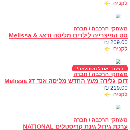
לקניה
משחקי הרכבה / חברה
סט הפיצרייה לילדים מליסה ודאג Melissa &
Doug
₪
209.00
לקניה
הצעת באנדל משתלמת!
משחקי הרכבה / חברה
דוכן גלידה מעץ החדש מליסה אנד דג Melissa
& Doug Scoop & Serve Ice Cream Counter
₪
219.00
לקניה
משחקי הרכבה / חברה
ערכת גידול גינת קריסטלים NATIONAL