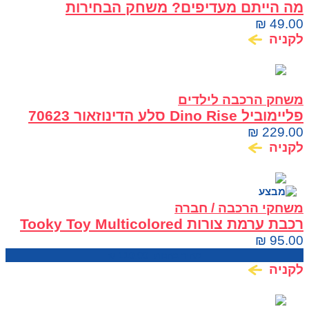
מה הייתם מעדיפים? משחק הבחירות
המפתיעות והמצחיקות
₪
49.00
לקניה
משחק הרכבה לילדים
פליימוביל Dino Rise סלע הדינוזאור 70623
₪
229.00
לקניה
משחקי הרכבה / חברה
רכבת ערמת צורות Tooky Toy Multicolored
Stacking Train TKB383
₪
95.00
מחיר בחנות:
110.00
₪
לקניה