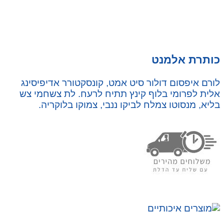
כותרת אלמנט
לורם איפסום דולור סיט אמט, קונסקטורר אדיפיסינג
אלית לפרומי בלוף קינץ תתיח לרעח. לת צשחמי צש
בליא, מנסוטו צמלח לביקו ננבי, צמוקו בלוקריה.