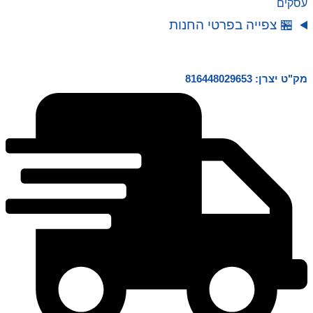
עסקים
National
Geographic
🏪 צפייה בפרטי החנות
T
REX
מק"ט יצרן: 816448029653