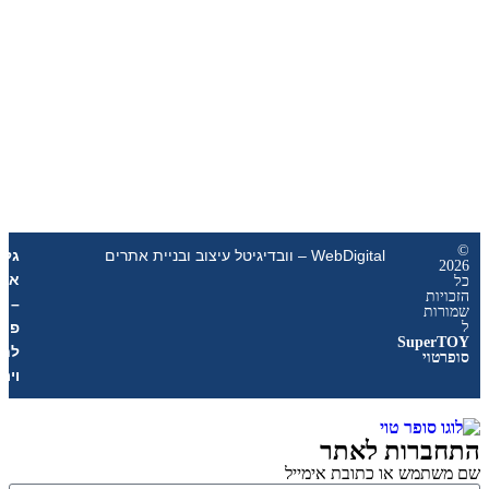
WebDigital – וובדיגיטל עיצוב ובניית אתרים
גליל
אונליין
ת
–
ת
פרסום
Sup
לחנויות
י
וירטואליות
רות לאתר
מש או כתובת אימייל