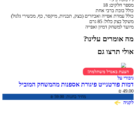
ים: 18
בת ברבי אחת
דת אפייה ואביזרים (בצק, תבניות, מיקסר, כף, מכשירי גלגול)
כלול: 85 גרם
משחק דמיון ואפייה
מרים עלינו?
תרצו גם
 באנדל משתלמת!
ל
פורטנייט פיגורת אספנות מהמשחק המוביל
Frozen Fishstick For
מחיר בחנות:
59.00
₪