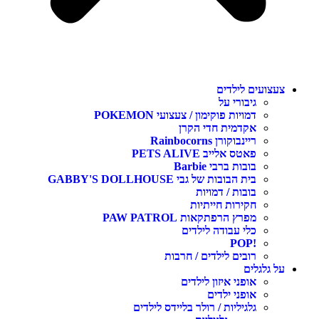
עצועים לילדים
גיבורי על
דמויות פוקימון / צעצועי POKEMON
אקדמית חדי הקרן
ריינבוקורן Rainbocorns
פאטס אלייב PETS ALIVE
בובות ברבי Barbie
בית הבובות של גבי GABBY'S DOLLHOUSE
בובות / דמויות
חקירות חייתיות
מפרץ הרפתקאות PAW PATROL
כלי עבודה לילדים
!POP
רובים לילדים / חרבות
ל גלגלים
אופני איזון לילדים
אופני ילדים
גלגיליות / רולר בליידס לילדים