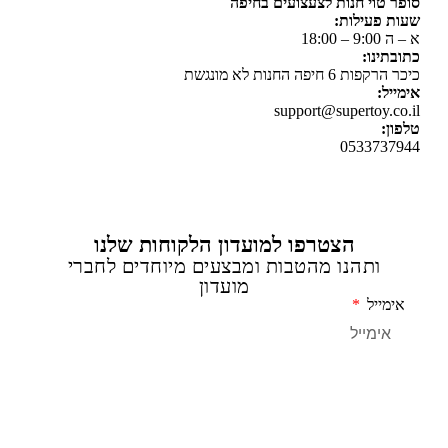
 טוי חנות לצעצועים בחיפה
 פעילות:
 18:00
תינו:
ת 6 חיפה החנות לא מונגשת
יל:
support@supertoy.c
ן:
0533737
הצטרפו למועדון הלקוחות שלנו
ותהנו מהטבות ומבצעים מיוחדים לחברי
מועדון
מייל
שליחה