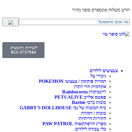
לוח אקספרס סופר מהיר
לשירות והזמנות:
053-3737944
עצועים לילדים
גיבורי על
דמויות פוקימון / צעצועי POKEMON
אקדמית חדי הקרן
ריינבוקורן Rainbocorns
פאטס אלייב PETS ALIVE
בובות ברבי Barbie
בית הבובות של גבי GABBY'S DOLLHOUSE
בובות / דמויות
חקירות חייתיות
מפרץ הרפתקאות PAW PATROL
כלי עבודה לילדים