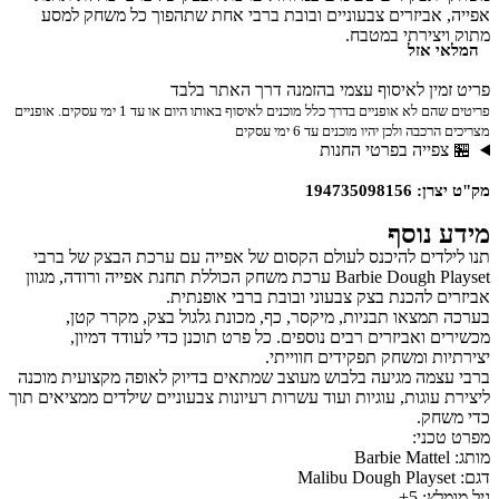
אביזרים צבעוניים ובובת ברבי אחת שתהפוך כל משחק למסע
צירתי במטבח.
 אזל
ין לאיסוף עצמי בהזמנה דרך האתר בלבד
פריטים שהם לא אופניים בדרך כלל מוכנים לאיסוף באותו היום או עד 1 ימי עסקים. אופניים
ה ולכן יהיו מוכנים עד 6 ימי עסקים
פייה בפרטי החנות
19473509
נוסף
דים להיכנס לעולם הקסום של אפייה עם ערכת הבצק של ברבי
Barbie Dough Playset ערכת משחק הכוללת תחנת אפייה ורודה, מגוון
 להכנת בצק צבעוני ובובת ברבי אופנתית.
מצאו תבניות, מיקסר, כף, מכונת גלגול בצק, מקרר קטן,
 ואביזרים רבים נוספים. כל פרט תוכנן כדי לעודד דמיון,
ת ומשחק תפקידים חווייתי.
מה מגיעה בלבוש מעוצב שמתאים בדיוק לאופה מקצועית מוכנה
עוגות, עוגיות ועוד עשרות רעיונות צבעוניים שילדים ממציאים תוך
חק.
ני:
: 5+