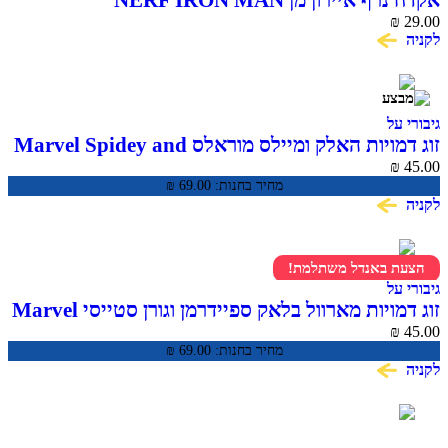
יירון מן NERF IRON MAN
ל
זוג דמויות האלק ומיילס מוראלס Marvel Spidey and
His Amazing Fr
מחיר בחנות:
69.00
₪
 באנדל משתלמת!
ל
זוג דמויות מארוול בלאק ספיידרמן וגורן סטייסי Marvel
Spidey and His Amazing Fr
מחיר בחנות:
69.00
₪