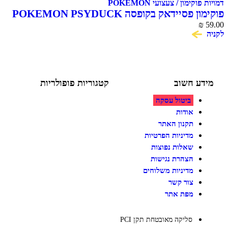
ימון / צעצועי POKEMON
סיידאק בקופסה POKEMON PSYDUCK
ע חשוב
קטגוריות פופולריות
ביטול עסקה
צעצועים לילדים
משחקי הרכבה / חברה
אודות
על גלגלים
תקנון האתר
פאזלים
מדיניות הפרטיות
כלי רכב / תחבורה לילדים
משחקי יצירה ואומנות לילדים
שאלות נפוצות
משחקי יצירה ואמנות
הצהרת נגישות
מדיניות משלוחים
צור קשר
מפת אתר
סליקה מאובטחת תקן PCI