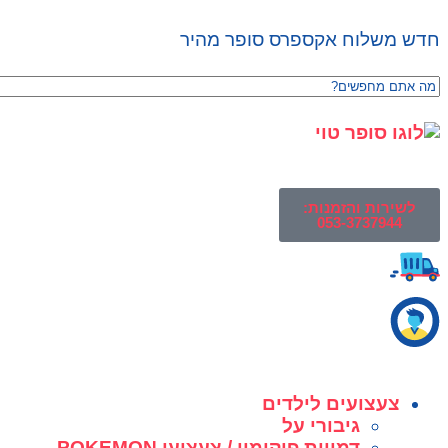
חדש משלוח אקספרס סופר מהיר
לשירות והזמנות:
053-3737944
צעצועים לילדים
גיבורי על
דמויות פוקימון / צעצועי POKEMON