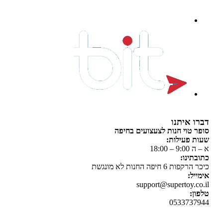
 איתנו
 טוי חנות לצעצועים בחיפה
 פעילות:
 18:00
תינו:
ת 6 חיפה החנות לא מונגשת
יל:
support@supertoy.c
ן:
0533737