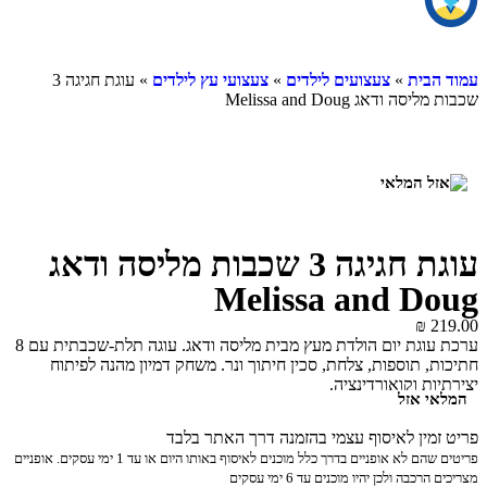
ית
»
צעצועים לילדים
»
צעצועי עץ לילדים
» עוגת חגיגה 3
דאג Melissa and Doug
עוגת חגיגה 3 שכבות מליסה ודאג
Melissa and D
₪
ערכת עוגת יום הולדת מעץ מבית מליסה ודאג. עוגה תלת-שכבתית עם 8
 תוספות, צלחת, סכין חיתוך ונר. משחק דמיון מהנה לפיתוח
 וקואורדינציה.
 אזל
ין לאיסוף עצמי בהזמנה דרך האתר בלבד
פריטים שהם לא אופניים בדרך כלל מוכנים לאיסוף באותו היום או עד 1 ימי עסקים. אופניים
ה ולכן יהיו מוכנים עד 6 ימי עסקים