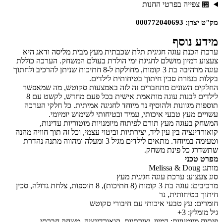
פייה בפרטי החנות
00077204
נוסף
נת עוגה חגיגית תלת שכבתית מעץ מבית מליסה ודאג היא
מיון מושלם לחגיגת ימי הולדת בעולם המשחק. הערכה כוללת
עוגה מרהיבה בת 3 קומות, מחולקת ל-8 חתיכות שניתן להרכיב ולחתוך
עזרת סכין חיתוך בטיחותית לילדים.
 השונים מתחברים זה לזה באמצעות סקוטש, מה שמאפשר
לילדים לבנות עוגה מותאמת אישית בכל פעם מחדש, לקשט עם 8
מגוונות ולהוסיף נר מיוחד לחגיגה אמיתית. כל חלקי הערכה
מעץ טבעי איכותי, עמיד ובטיחותי לשימוש יומיומי.
עוגה מעץ תורם לפיתוח מיומנויות מוטוריות עדינות,
ציה בין עין ליד, יצירתיות וביטוי עצמי, וכל זה תוך חוויה מהנה
וטעימה במיוחד. מתאים לילדים מגיל 3 ומעלה ומהווה מתנה נהדרת
 כל פינת משחק.
כני
וע: ערכת עוגה חגיגית מעץ
מרכיבים: עוגה בת 3 קומות (8 חתיכות), 8 תוספות, צלחת גדולה, סכין
טיחותית, נר
 עץ טבעי איכותי עם חיבורי סקוטש
: 3+
יומנויות: דמיון, יצירתיות, קואורדינציה, משחק חברתי