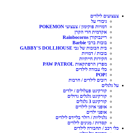
עצועים לילדים
גיבורי על
דמויות פוקימון / צעצועי POKEMON
אקדמית חדי הקרן
ריינבוקורן Rainbocorns
בובות ברבי Barbie
בית הבובות של גבי GABBY'S DOLLHOUSE
בובות / דמויות
חקירות חייתיות
מפרץ הרפתקאות PAW PATROL
כלי עבודה לילדים
!POP
רובים לילדים / חרבות
ל גלגלים
קורקינט פעלולים / ילדים
קורקינט גלגלים גדולים
קורקינט 3 גלגלים
אופני איזון לילדים
אופני ילדים
גלגיליות / רולר בליידס לילדים
קסדות / מגינים לילדים
לי רכב / תחבורה לילדים