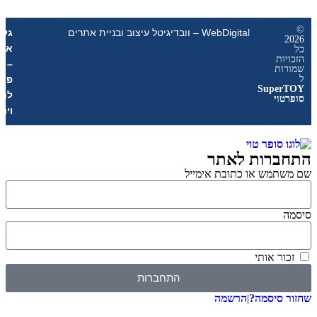
WebDigital – וובדיגיטל עיצוב ובניית אתרים
גליל
אונליין
ת
–
ת
פרסום
Sup
לחנויות
י
וירטואליות
רות לאתר
מש או כתובת אימייל
 אותי
התחברות
סיסמה?
|
הרשמה