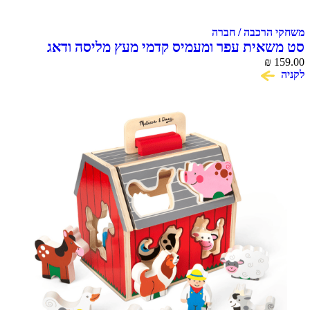
הרכבה / חברה
אית עפר ומעמיס קדמי מעץ מליסה ודאג
Melissa &
₪