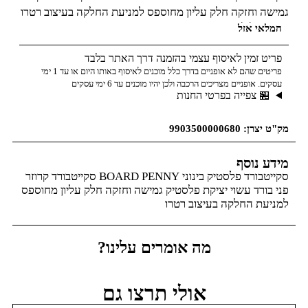
גמישה וחזקה חלק עליון מחוספס למניעת החלקה בעיצוב רטרו
מותאם לילדים
המלאי אזל
4 גלגלים רחבים העשויים PVC איכותי דגם L6045.
פריט זמין לאיסוף עצמי בהזמנה דרך האתר בלבד
הסקייטבורד עשוי יציקת פלסטיק גמישה וחזקה, חלקו העליון
פריטים שהם לא אופניים בדרך כלל מוכנים לאיסוף באותו היום או עד 1 ימי
מחוספס למניעת החלקה והוא יעניק חווית רכיבה חלקה ומהנה.
עסקים. אופניים מצריכים הרכבה ולכן יהיו מוכנים עד 6 ימי עסקים
משקל מקסימאלי עד 30 ק”ג 3 צבעים לבחירה
🏪 צפייה בפרטי החנות
מתאים מגיל 3 ומעלה
מק"ט יצרן: 9903500000680
מידע נוסף
סקייטבורד פלסטיק בינוני BOARD PENNY סקייטבורד קרוזר
פני בורד עשוי יציקת פלסטיק גמישה וחזקה חלק עליון מחוספס
למניעת החלקה בעיצוב רטרו
מה אומרים עלינו?
אולי תרצו גם