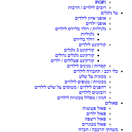
!POP
רובים לילדים / חרבות
על גלגלים
אופני איזון לילדים
אופני ילדים
גלגיליות / רולר בליידס לילדים
גלגיליות
רולר בליידס
קורקינט לילדים
קורקינט 3 גלגלים
קורקינט גלגלים גדולים
קורקינט פעלולים / ילדים
קסדות / מגינים לילדים
כלי רכב / תחבורה לילדים
מכונית על שלט
מכוניות / מנופים לילדים
רחפנים לילדים / מטוסים על שלט לילדים
רובוטים לילדים
חניון / מסלול מכוניות לילדים
פאזלים
פאזל פעוטות
פאזל ילדים
פאזל ריצפה
פאזל מבוגרים
משחקי הרכבה / חברה