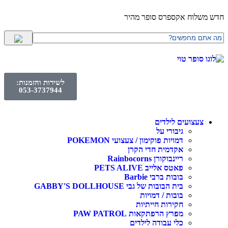
חדש משלוח אקספרס סופר מהיר
לשירות והזמנות:
053-3737944
צעצועים לילדים
גיבורי על
דמויות פוקימון / צעצועי POKEMON
אקדמית חדי הקרן
ריינבוקורן Rainbocorns
פאטס אלייב PETS ALIVE
בובות ברבי Barbie
בית הבובות של גבי GABBY'S DOLLHOUSE
בובות / דמויות
חקירות חייתיות
מפרץ הרפתקאות PAW PATROL
כלי עבודה לילדים