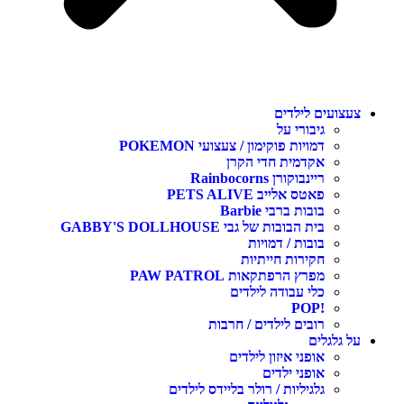
צעצועים לילדים
גיבורי על
דמויות פוקימון / צעצועי POKEMON
אקדמית חדי הקרן
ריינבוקורן Rainbocorns
פאטס אלייב PETS ALIVE
בובות ברבי Barbie
בית הבובות של גבי GABBY'S DOLLHOUSE
בובות / דמויות
חקירות חייתיות
מפרץ הרפתקאות PAW PATROL
כלי עבודה לילדים
!POP
רובים לילדים / חרבות
על גלגלים
אופני איזון לילדים
אופני ילדים
גלגיליות / רולר בליידס לילדים