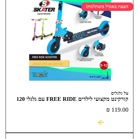
הצעת באנדל משתלמת!
על גלגלים
קורקינט מקצועי לילדים FREE RIDE עם גלגלי 120
מ"מ
₪
119.00
לקניה