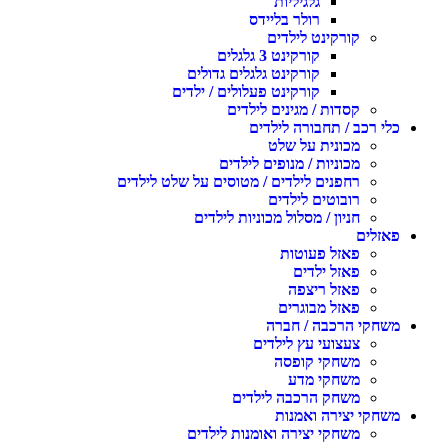
גלגיליות
רולר בליידס
קורקינט לילדים
קורקינט 3 גלגלים
קורקינט גלגלים גדולים
קורקינט פעלולים / ילדים
קסדות / מגינים לילדים
כלי רכב / תחבורה לילדים
מכונית על שלט
מכוניות / מנופים לילדים
רחפנים לילדים / מטוסים על שלט לילדים
רובוטים לילדים
חניון / מסלול מכוניות לילדים
פאזלים
פאזל פעוטות
פאזל ילדים
פאזל ריצפה
פאזל מבוגרים
משחקי הרכבה / חברה
צעצועי עץ לילדים
משחקי קופסה
משחקי מדע
משחק הרכבה לילדים
משחקי יצירה ואמנות
משחקי יצירה ואומנות לילדים