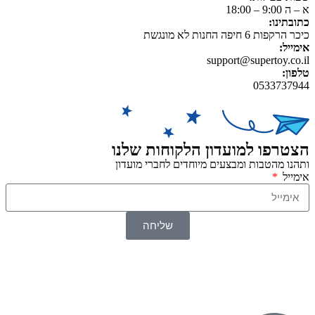
א – ה 9:00 – 18:00
כתובתינו:
כיכר הרקפות 6 חיפה החנות לא מונגשת
אימייל:
support@supertoy.co.il
טלפון:
0533737944
הצטרפו למועדון הלקוחות שלנו
ותהנו מהטבות ומבצעים מיוחדים לחברי מועדון
אימייל
שליחה
© 2026 כל הזכויות שמורות ל
SuperTOY סופרטוי
WebDigital – וובדיגיטל עיצוב ובניית אתרים
גליל אונליין – פרסום לחנויות וירטואליות