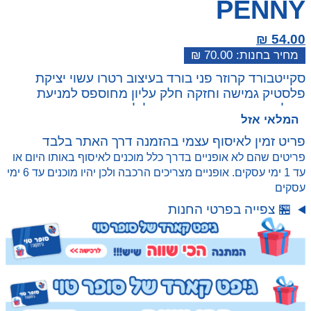
PENNY
₪
54.00
₪
70.00
המחיר
המחיר
סקייטבורד קרוזר פני בורד בעיצוב רטרו עשוי יציקת
הנוכחי
המקורי
פלסטיק גמישה וחזקה חלק עליון מחוספס למניעת
היה:
הוא:
החלקה בעיצוב רטרו מותאם לילדים
₪ 70.00.
₪ 54.00.
המלאי אזל
4 גלגלים רחבים העשויים PVC איכותי דגם L6045.
הסקייטבורד עשוי יציקת פלסטיק גמישה וחזקה, חלקו
פריט זמין לאיסוף עצמי בהזמנה דרך האתר בלבד
העליון מחוספס למניעת החלקה והוא יעניק חווית רכיבה
פריטים שהם לא אופניים בדרך כלל מוכנים לאיסוף באותו היום או
חלקה ומהנה.
עד 1 ימי עסקים. אופניים מצריכים הרכבה ולכן יהיו מוכנים עד 6 ימי
משקל מקסימאלי עד 30 ק”ג 3 צבעים לבחירה
עסקים
מתאים מגיל 3 ומעלה
🏪 צפייה בפרטי החנות