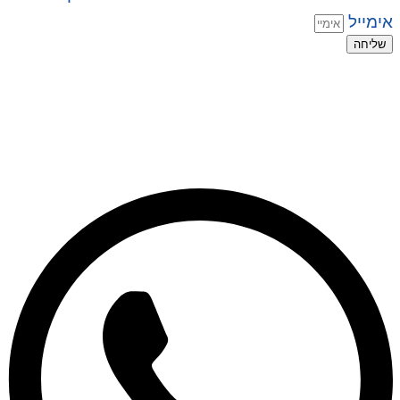
אימייל
שליחה
© 2026 כל הזכויות שמורות ל
SuperTOY סופרטוי
WebDigital – וובדיגיטל עיצוב ובניית אתרים
גליל אונליין – פרסום לחנויות וירטואליות