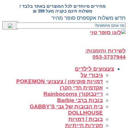
דלג
מחירים מיוחדים לכל המוצרים באתר בלבד !
לתוכן
משלוח חינם בקניה מעל 399 ₪
חדש משלוח אקספרס סופר מהיר
לשירות והזמנות:
053-3737944
צעצועים לילדים
גיבורי על
דמויות פוקימון / צעצועי POKEMON
אקדמית חדי הקרן
ריינבוקורן Rainbocorns
בובות ברבי Barbie
בית הבובות של גבי GABBY'S
DOLLHOUSE
בובות / דמויות
חקירות חייתיות