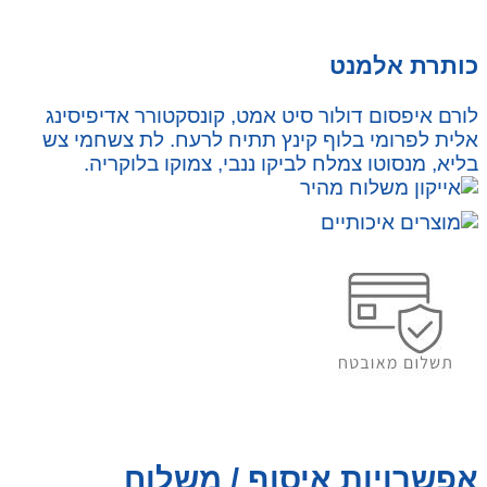
כותרת אלמנט
לורם איפסום דולור סיט אמט, קונסקטורר אדיפיסינג
אלית לפרומי בלוף קינץ תתיח לרעח. לת צשחמי צש
בליא, מנסוטו צמלח לביקו ננבי, צמוקו בלוקריה.
אפשרויות איסוף / משלוח