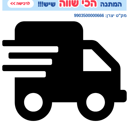
מק"ט יצרן: 9903500000666