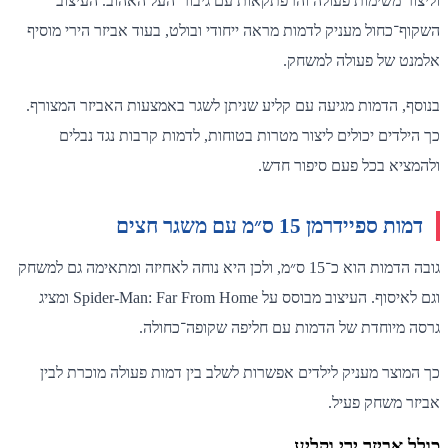
וליצור משימות פעולה והרפתקאות עם גיבור־העל האהוב. העיצוב
השקוף־כחול מעניק לדמות מראה ייחודי ובולט, בעוד אביזר הירי מוסיף
אלמנט של פעולה למשחק.
בנוסף, הדמות מגיעה עם קליע שניתן לשגר באמצעות האביזר המצורף.
כך הילדים יכולים ליצור מטרות בטוחות, לדמות קרבות נגד נבלים
ולהמציא בכל פעם סיפור חדש.
דמות ספיידרמן 15 ס״מ עם משגר חצים
גובה הדמות הוא כ־15 ס״מ, ולכן היא נוחה לאחיזה ומתאימה גם למשחק
וגם לאיסוף. העיצוב מבוסס על Spider-Man: Far From Home ומציג
גרסה מיוחדת של הדמות עם חליפה שקופה־כחולה.
כך המוצר מעניק לילדים אפשרות לשלב בין דמות פעולה מוכרת לבין
אביזר משחק פעיל.
כולל אביזר ירי וקליע