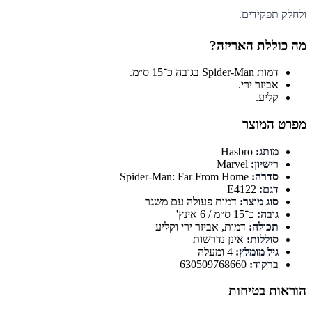
ולחלק תפקידים.
מה כוללת האריזה?
דמות Spider-Man בגובה כ־15 ס״מ.
אביזר ירי.
קליע.
מפרט המוצר
מותג:
Hasbro
רישיון:
Marvel
סדרה:
Spider-Man: Far From Home
דגם:
E4122
סוג מוצר:
דמות פעולה עם משגר
גובה:
כ־15 ס״מ / 6 אינץ'
תכולה:
דמות, אביזר ירי וקליע
סוללות:
אינן נדרשות
גיל מומלץ:
4 ומעלה
ברקוד:
630509768660
הוראות בטיחות