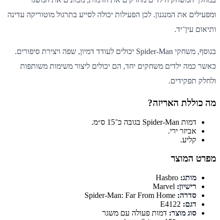
ומפעילים את המנגנון. לכן הפעילות יכולה לסייע בתרגול מוטוריקה עדינה
ותיאום עין־יד.
בנוסף, משחקי Spider-Man יכולים לעודד דמיון, שפה ויצירת סיפורים.
כאשר כמה ילדים משחקים יחד, הם יכולים ליצור משימות משותפות
ולחלק תפקידים.
מה כוללת האריזה?
דמות Spider-Man בגובה כ־15 ס״מ.
אביזר ירי.
קליע.
מפרט המוצר
מותג:
Hasbro
רישיון:
Marvel
סדרה:
Spider-Man: Far From Home
דגם:
E4122
סוג מוצר:
דמות פעולה עם משגר