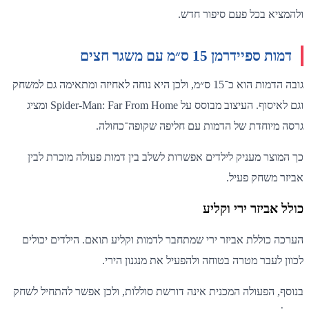
ולהמציא בכל פעם סיפור חדש.
דמות ספיידרמן 15 ס״מ עם משגר חצים
גובה הדמות הוא כ־15 ס״מ, ולכן היא נוחה לאחיזה ומתאימה גם למשחק
וגם לאיסוף. העיצוב מבוסס על Spider-Man: Far From Home ומציג
גרסה מיוחדת של הדמות עם חליפה שקופה־כחולה.
כך המוצר מעניק לילדים אפשרות לשלב בין דמות פעולה מוכרת לבין
אביזר משחק פעיל.
כולל אביזר ירי וקליע
הערכה כוללת אביזר ירי שמתחבר לדמות וקליע תואם. הילדים יכולים
לכוון לעבר מטרה בטוחה ולהפעיל את מנגנון הירי.
בנוסף, הפעולה המכנית אינה דורשת סוללות, ולכן אפשר להתחיל לשחק