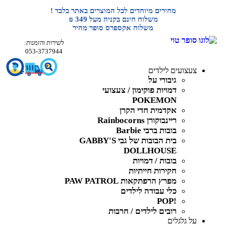
מחירים מיוחדים לכל המוצרים באתר בלבד !
משלוח חינם בקניה מעל 349 ₪
משלוח אקספרס סופר מהיר
לשירות והזמנות:
053-3737944
צעצועים לילדים
גיבורי על
דמויות פוקימון / צעצועי
POKEMON
אקדמית חדי הקרן
ריינבוקורן Rainbocorns
בובות ברבי Barbie
בית הבובות של גבי GABBY'S
DOLLHOUSE
בובות / דמויות
חקירות חייתיות
מפרץ הרפתקאות PAW PATROL
כלי עבודה לילדים
!POP
רובים לילדים / חרבות
על גלגלים