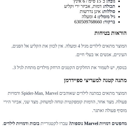
גובה:
כ־15 ס״מ / 6 אינץ'
תכולה:
דמות, אביזר ירי וקליע
סוללות:
אינן נדרשות
גיל מומלץ:
4 ומעלה
ברקוד:
630509768660
הוראות בטיחות
המוצר מתאים לילדים מגיל 4 ומעלה. אין לכוון את הקליע אל הפנים,
העיניים, אנשים או בעלי חיים.
בנוסף, יש לשמור את החלקים הקטנים הרחק מילדים מתחת לגיל 3.
מתנה קטנה למעריצי ספיידרמן
המוצר מתאים כמתנה לילדים שאוהבים Spider-Man, Marvel ודמויות
פעולה. מצד אחד, הדמות קומפקטית ונוחה למשחק. מצד שני, אביזר הירי
מוסיף פעולה ואתגר.
מחפשים דמויות Marvel נוספות?
עברו לקטגוריית
בובות ודמויות לילדים
.