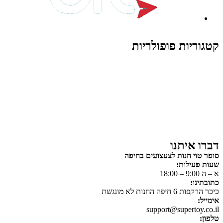
קטגוריות פופולריות
צעצועים לילדים
משחקי הרכבה / חברה
על גלגלים
פאזלים
כלי רכב / תחבורה לילדים
משחקי יצירה ואומנות לילדים
משחקי יצירה ואמנות
דברו איתנו
סופר טוי חנות לצעצועים בחיפה
שעות פעילות:
א – ה 9:00 – 18:00
כתובתינו:
כיכר הרקפות 6 חיפה החנות לא מונגשת
אימייל:
support@supertoy.co.il
טלפון: