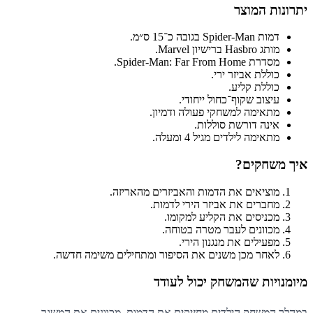
יתרונות המוצר
דמות Spider-Man בגובה כ־15 ס״מ.
מותג Hasbro ברישיון Marvel.
מסדרת Spider-Man: Far From Home.
כוללת אביזר ירי.
כוללת קליע.
עיצוב שקוף־כחול ייחודי.
מתאימה למשחקי פעולה ודמיון.
אינה דורשת סוללות.
מתאימה לילדים מגיל 4 ומעלה.
איך משחקים?
מוציאים את הדמות והאביזרים מהאריזה.
מחברים את אביזר הירי לדמות.
מכניסים את הקליע למקומו.
מכוונים לעבר מטרה בטוחה.
מפעילים את מנגנון הירי.
לאחר מכן משנים את הסיפור ומתחילים משימה חדשה.
מיומנויות שהמשחק יכול לעודד
במהלך המשחק הילדים מחזיקים את הדמות, מכוונים את המשגר