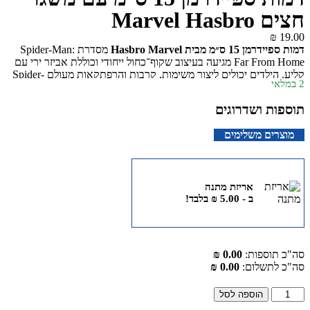
חצים Marvel Hasbro
₪
19.00
דמות ספיידרמן 15 ס״מ מבית Hasbro Marvel
מסדרת Spider-Man:
Far From Home מגיעה בעיצוב שקוף־כחול ייחודי וכוללת אביזר ירי עם
קליע. הילדים יכולים ליצור משימות, קרבות והרפתקאות מעולם Spider-
2 במלאי
Man ולשלב את הדמות עם דמויות נוספות מהסדרה. מתאימה לילדים
מגיל 4 ומעלה ואינה דורשת סוללות.
תוספות ושדרוגים
מוצרים משלימים
אריזת מתנה
ב -
5.00
₪
בלבד!
סה"כ תוספות:
0.00 ₪
סה"כ לתשלום:
0.00 ₪
הוספה לסל