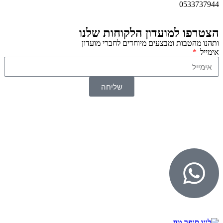
0533737944
הצטרפו למועדון הלקוחות שלנו
ותהנו מהטבות ומבצעים מיוחדים לחברי מועדון
אימייל
שליחה
© 2026 כל הזכויות שמורות ל
SuperTOY סופרטוי
WebDigital – וובדיגיטל עיצוב ובניית אתרים
גליל אונליין – פרסום לחנויות וירטואליות