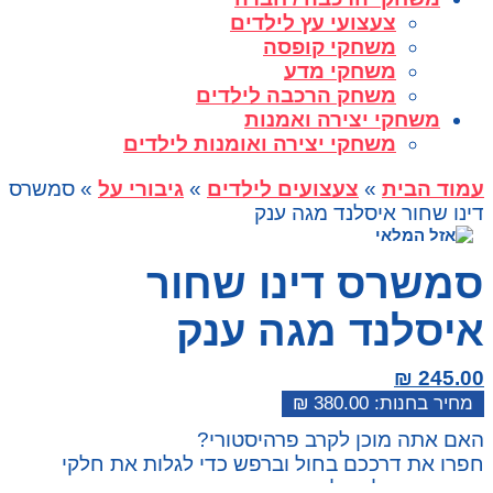
צעצועי עץ לילדים
משחקי קופסה
משחקי מדע
משחק הרכבה לילדים
משחקי יצירה ואמנות
משחקי יצירה ואומנות לילדים
עמוד הבית
»
צעצועים לילדים
»
גיבורי על
» סמשרס
דינו שחור איסלנד מגה ענק
סמשרס דינו שחור
איסלנד מגה ענק
₪
245.00
₪
380.00
המחיר
המחיר
האם אתה מוכן לקרב פרהיסטורי?
הנוכחי
המקורי
חפרו את דרככם בחול וברפש כדי לגלות את חלקי
היה:
הוא:
הדינוזאור שלכם לפני שאתם בונים את שני הדינו