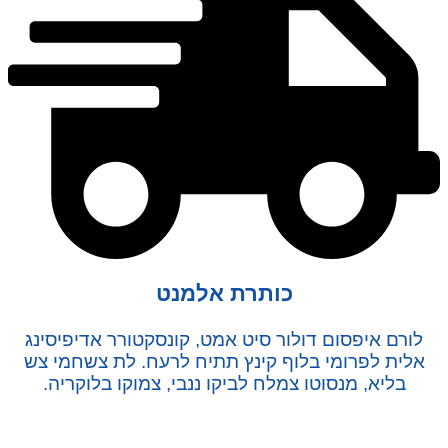
כותרת אלמנט
לורם איפסום דולור סיט אמט, קונסקטורר אדיפיסינג
אלית לפרומי בלוף קינץ תתיח לרעח. לת צשחמי צש
בליא, מנסוטו צמלח לביקו ננבי, צמוקו בלוקריה.