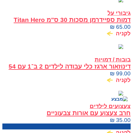
גיבורי על
דמות ספיידרמן מסכות 30 ס"מ Titan Hero
Series
₪
65.00
לקניה
בובות / דמויות
דינוזאור ארגז כלי עבודה לילדים 2 ב־1 עם 54
חלקים
₪
99.00
לקניה
צעצועים לילדים
חרב צעצוע עם אורות צבעוניים
₪
35.00
מחיר בחנות:
60.00
₪
לקניה