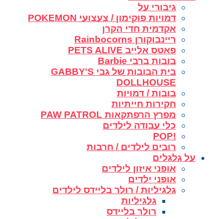
גיבורי על
דמויות פוקימון / צעצועי POKEMON
אקדמית חדי הקרן
ריינבוקורן Rainbocorns
פאטס אלייב PETS ALIVE
בובות ברבי Barbie
בית הבובות של גבי GABBY'S
DOLLHOUSE
בובות / דמויות
חקירות חייתיות
מפרץ הרפתקאות PAW PATROL
כלי עבודה לילדים
!POP
רובים לילדים / חרבות
על גלגלים
אופני איזון לילדים
אופני ילדים
גלגיליות / רולר בליידס לילדים
גלגיליות
רולר בליידס