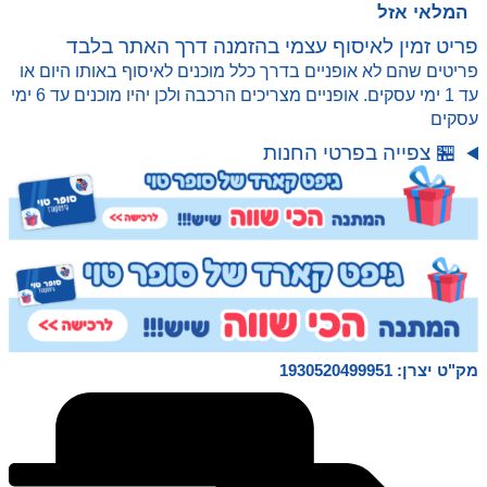
₪ 380.00.
₪ 245.00.
המלאי אזל
הנלחמים שלכם.
אבטח את הנשק והשריון שלהם לקרב הנפץ
פריט זמין לאיסוף עצמי בהזמנה דרך האתר בלבד
האולטימטיבי.
פריטים שהם לא אופניים בדרך כלל מוכנים לאיסוף באותו היום או
רסק את ביצי ריסוק המיני כדי לגלות דמויות אספנות
עד 1 ימי עסקים. אופניים מצריכים הרכבה ולכן יהיו מוכנים עד 6 ימי
והניח את גלגל העין בפי דינוס לשאגת אורות וצלילים!
עסקים
יש יותר מ-50 הפתעות לרסק, לבנות ולהילחם עם
🏪 צפייה בפרטי החנות
Smashers Dino Island T-Rex Battles!
2 דינו נאבקים: כל גולגולת T-Rex מגיעה עם 2 דינו
נלחמים, כל אחד עם נשק.
למעלה מ-50 הפתעות: הגולגולת המסיבית הזו עמוסה
בפעולה בהפתעות דינו כולל מדבקות, מיני ביצי ריסוק,
סליים ועוד!
מק"ט יצרן: 1930520499951