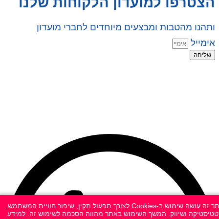
הצטרפו למועדון הלקוחות שלנו
ותהנו מהטבות ומבצעים מיוחדים לחברי מועדון
אימייל
שליחה
© 2026 כל הזכויות שמורות ל
SuperTOY סופרטוי
WebDigital – וובדיגיטל עיצוב ובניית אתרים
גליל אונליין – פרסום לחנויות וירטואליות
אתר זה עושה שימוש ב-Cookies לצורך תפעול תקין, שיפור חוויית המשתמש,
טיסטיקה ושיווק. המשך השימוש באתר מהווה הסכמה לשימוש זה. למידע