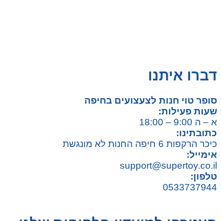
על גלגלים
פאזלים
כלי רכב / תחבורה לילדים
משחקי יצירה ואומנות לילדים
משחקי יצירה ואמנות
דברו איתנו
סופר טוי חנות לצעצועים בחיפה
שעות פעילות:
א – ה 9:00 – 18:00
כתובתינו:
כיכר הרקפות 6 חיפה החנות לא מונגשת
אימייל:
support@supertoy.co.il
טלפון:
0533737944