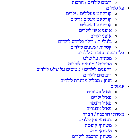
רובים לילדים / חרבות
על גלגלים
קורקינט פעלולים / ילדים
קורקינט גלגלים גדולים
קורקינט 3 גלגלים
אופני איזון לילדים
אופני ילדים
גלגיליות / רולר בליידס לילדים
קסדות / מגינים לילדים
כלי רכב / תחבורה לילדים
מכונית על שלט
מכוניות / מנופים לילדים
רחפנים לילדים / מטוסים על שלט לילדים
רובוטים לילדים
חניון / מסלול מכוניות לילדים
פאזלים
פאזל פעוטות
פאזל ילדים
פאזל ריצפה
פאזל מבוגרים
משחקי הרכבה / חברה
צעצועי עץ לילדים
משחקי קופסה
משחקי מדע
משחק הרכבה לילדים