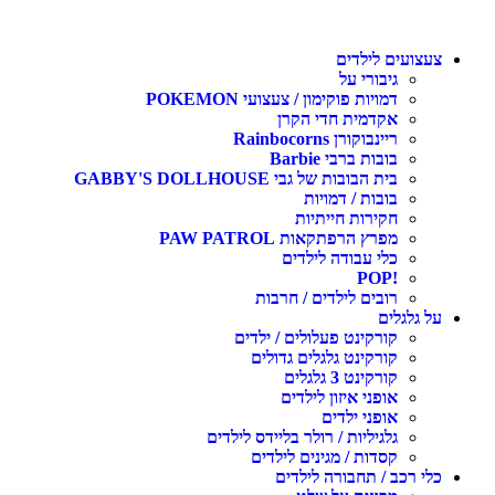
צעצועים לילדים
גיבורי על
דמויות פוקימון / צעצועי POKEMON
אקדמית חדי הקרן
ריינבוקורן Rainbocorns
בובות ברבי Barbie
בית הבובות של גבי GABBY'S DOLLHOUSE
בובות / דמויות
חקירות חייתיות
מפרץ הרפתקאות PAW PATROL
כלי עבודה לילדים
!POP
רובים לילדים / חרבות
על גלגלים
קורקינט פעלולים / ילדים
קורקינט גלגלים גדולים
קורקינט 3 גלגלים
אופני איזון לילדים
אופני ילדים
גלגיליות / רולר בליידס לילדים
קסדות / מגינים לילדים
כלי רכב / תחבורה לילדים