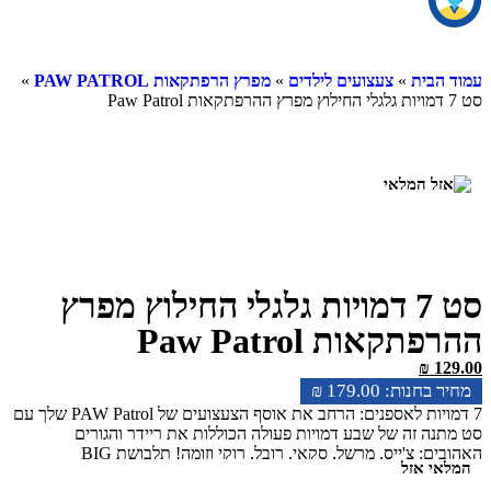
עמוד הבית
»
צעצועים לילדים
»
מפרץ הרפתקאות PAW PATROL
»
סט 7 דמויות גלגלי החילוץ מפרץ ההרפתקאות Paw Patrol
סט 7 דמויות גלגלי החילוץ מפרץ
ההרפתקאות Paw Patrol
₪
129.00
₪
179.00
7 דמויות לאספנים: הרחב את אוסף הצעצועים של PAW Patrol שלך עם
סט מתנה זה של שבע דמויות פעולה הכוללות את ריידר והגורים
האהובים: צ'ייס, מרשל, סקאי, רובל, רוקי וזומה! תלבושת BIG
המלאי אזל
WHEELS: כל דמות מציגה את סגנון PAW Patrol: Big Wheels המקורי