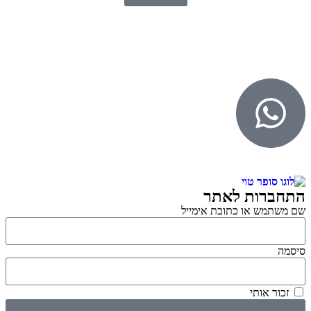
© 2026 כל הזכויות שמורות ל
SuperTOY סופרטוי
WebDigital – וובדיגיטל עיצוב ובניית אתרים
גליל אונליין – פרסום לחנויות וירטואליות
התחברות לאתר
שם משתמש או כתובת אימייל
סיסמה
זכור אותי