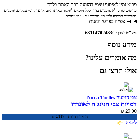
ומגיעה לבושה במדים החדשים של הקבוצה, מה שגורם לכולם להיראות
פריט זמין לאיסוף עצמי בהזמנה דרך האתר בלבד
בדיוק כפי שנראו בתוכנית! דמיון: החזירו את PAW Patrol: Big Wheels
פריטים שהם לא אופניים בדרך כלל מוכנים לאיסוף באותו היום או עד 1 ימי עסקים. אופניים
לחיים עם הדמויות האלה להרבה משחק מרגש. מעריצי הסדרה יאהבו
מצריכים הרכבה ולכן יהיו מוכנים עד 6 ימי עסקים
לשחזר את הסצנות האהובות עליהם וליצור הרפתקאות משלהם. כולל: 7
🏪 צפייה בפרטי החנות
דמויות לגילאי 3+
מק"ט יצרן: 681147024830
מידע נוסף
מה אומרים עלינו?
אולי תרצו גם
צבי הנינג'ה Ninja Turtles
דמויות צבי הנינג'ה לאונרדו
₪
29.00
מחיר בחנות:
40.00
₪
לקניה