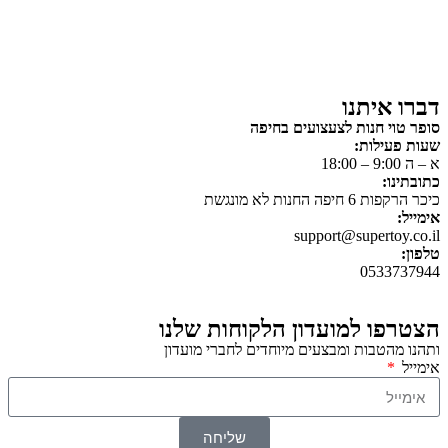
כלי רכב / תחבורה לילדים
משחקי יצירה ואומנות לילדים
משחקי יצירה ואמנות
דברו איתנו
סופר טוי חנות לצעצועים בחיפה
שעות פעילות:
א – ה 9:00 – 18:00
כתובתינו:
כיכר הרקפות 6 חיפה החנות לא מונגשת
אימייל:
support@supertoy.co.il
טלפון:
0533737944
הצטרפו למועדון הלקוחות שלנו
ותהנו מהטבות ומבצעים מיוחדים לחברי מועדון
אימייל
שליחה