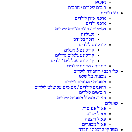
!POP
רובים לילדים / חרבות
על גלגלים
אופני איזון לילדים
אופני ילדים
גלגיליות / רולר בליידס לילדים
גלגיליות
רולר בליידס
קורקינט לילדים
קורקינט 3 גלגלים
קורקינט גלגלים גדולים
קורקינט פעלולים / ילדים
קסדות / מגינים לילדים
כלי רכב / תחבורה לילדים
מכונית על שלט
מכוניות / מנופים לילדים
רחפנים לילדים / מטוסים על שלט לילדים
רובוטים לילדים
חניון / מסלול מכוניות לילדים
פאזלים
פאזל פעוטות
פאזל ילדים
פאזל ריצפה
פאזל מבוגרים
משחקי הרכבה / חברה