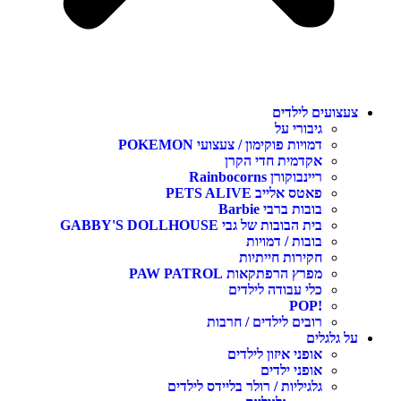
צעצועים לילדים
גיבורי על
דמויות פוקימון / צעצועי POKEMON
אקדמית חדי הקרן
ריינבוקורן Rainbocorns
פאטס אלייב PETS ALIVE
בובות ברבי Barbie
בית הבובות של גבי GABBY'S DOLLHOUSE
בובות / דמויות
חקירות חייתיות
מפרץ הרפתקאות PAW PATROL
כלי עבודה לילדים
!POP
רובים לילדים / חרבות
על גלגלים
אופני איזון לילדים
אופני ילדים
גלגיליות / רולר בליידס לילדים