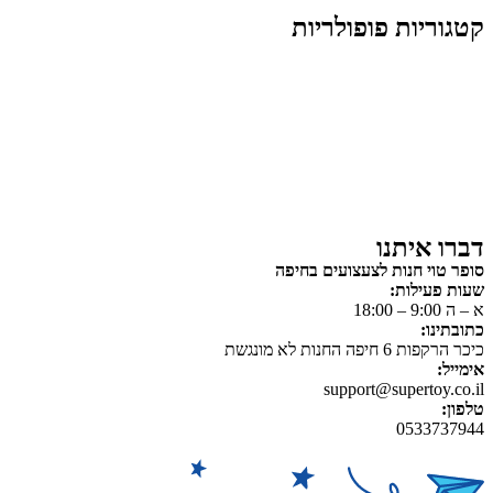
קטגוריות פופולריות
צעצועים לילדים
משחקי הרכבה / חברה
על גלגלים
פאזלים
כלי רכב / תחבורה לילדים
משחקי יצירה ואומנות לילדים
משחקי יצירה ואמנות
דברו איתנו
סופר טוי חנות לצעצועים בחיפה
שעות פעילות:
א – ה 9:00 – 18:00
כתובתינו:
כיכר הרקפות 6 חיפה החנות לא מונגשת
אימייל:
support@supertoy.co.il
טלפון:
0533737944