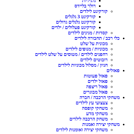
גלגיליות
רולר בליידס
קורקינט לילדים
קורקינט 3 גלגלים
קורקינט גלגלים גדולים
קורקינט פעלולים / ילדים
קסדות / מגינים לילדים
כלי רכב / תחבורה לילדים
מכונית על שלט
מכוניות / מנופים לילדים
רחפנים לילדים / מטוסים על שלט לילדים
רובוטים לילדים
חניון / מסלול מכוניות לילדים
פאזלים
פאזל פעוטות
פאזל ילדים
פאזל ריצפה
פאזל מבוגרים
משחקי הרכבה / חברה
צעצועי עץ לילדים
משחקי קופסה
משחקי מדע
משחק הרכבה לילדים
משחקי יצירה ואמנות
משחקי יצירה ואומנות לילדים