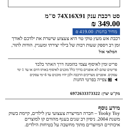
סט רכבת ענק 74X16X91 ס"מ
₪
349.00
₪
419.00
רכבת אש מעץ טוקי טוי היא צעצוע שישרת את ילדכם לאורך
זמן רב ויספק שעות רבות של בילוי יצירתי ומעניין. הודות לתור,
הילד יכול ליצור תרחישי משחק והרפתקאות משלו. רכבת
המלאי אזל
צבעונית הכוללת אביזרים נעימה לעין ומעודדת משחק. הסט
פריט זמין לאיסוף עצמי בהזמנה דרך האתר בלבד
מורכב מ-70 אלמנטים הכוללים: פסים, מעברי מסילה, רכבת
פריטים שהם לא אופניים בדרך כלל מוכנים לאיסוף באותו היום או עד 1 ימי
ורכב, שלטי רכבת, רמזורים, בסיס מכבי אש, בעלי חיים, כבאית,
עסקים. אופניים מצריכים הרכבה ולכן יהיו מוכנים עד 6 ימי עסקים
אמבולנס, שיחים ומנורות. ילדים יכולים לבנות כל מסלול
🏪 צפייה בפרטי החנות
לרכבת, באמצעות מסילות שונות, מכשולים או גבעות. לצעצוע
אין קצוות חדים והוא עשוי מהחומרים האיכותיים ביותר,
מק"ט יצרן: 6972633373322
בטוחים לילדים ולסביבה. צבוע בצבעים לא רעילים. הצעצוע
מפתח.
מידע נוסף
Tooky Toy – חברה המייצרת צעצועי עץ לילדים, קיימת בשוק
משנת 2004. ניסיון רב שנים בענף מהווים קו למוצרים
איכותיים המיוצרים מתוך מחשבה על בטיחות הילדים.