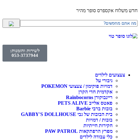
חדש משלוח אקספרס סופר מהיר
לשירות והזמנות:
053-3737944
צעצועים לילדים
גיבורי על
דמויות פוקימון / צעצועי POKEMON
אקדמית חדי הקרן
ריינבוקורן Rainbocorns
פאטס אלייב PETS ALIVE
בובות ברבי Barbie
בית הבובות של גבי GABBY'S DOLLHOUSE
בובות / דמויות
חקירות חייתיות
מפרץ הרפתקאות PAW PATROL
כלי עבודה לילדים