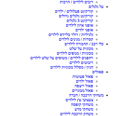
רובים לילדים / חרבות
על גלגלים
קורקינט פעלולים / ילדים
קורקינט גלגלים גדולים
קורקינט 3 גלגלים
אופני איזון לילדים
אופני ילדים
גלגיליות / רולר בליידס לילדים
קסדות / מגינים לילדים
כלי רכב / תחבורה לילדים
מכונית על שלט
מכוניות / מנופים לילדים
רחפנים לילדים / מטוסים על שלט לילדים
רובוטים לילדים
חניון / מסלול מכוניות לילדים
פאזלים
פאזל פעוטות
פאזל ילדים
פאזל ריצפה
פאזל מבוגרים
משחקי הרכבה / חברה
צעצועי עץ לילדים
משחקי קופסה
משחקי מדע
משחק הרכבה לילדים