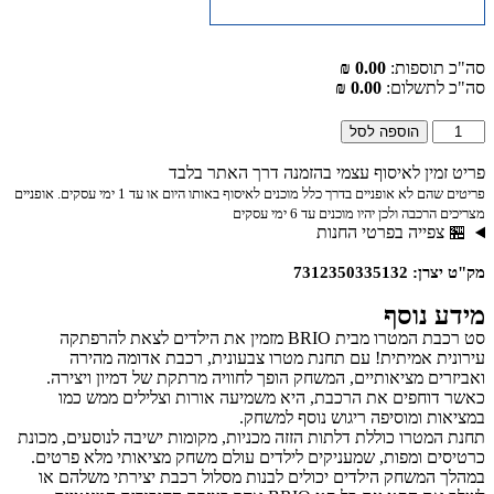
סה"כ תוספות:
0.00 ₪
סה"כ לתשלום:
0.00 ₪
הוספה לסל
פריט זמין לאיסוף עצמי בהזמנה דרך האתר בלבד
פריטים שהם לא אופניים בדרך כלל מוכנים לאיסוף באותו היום או עד 1 ימי עסקים. אופניים
מצריכים הרכבה ולכן יהיו מוכנים עד 6 ימי עסקים
🏪 צפייה בפרטי החנות
מק"ט יצרן: 7312350335132
מידע נוסף
סט רכבת המטרו מבית BRIO מזמין את הילדים לצאת להרפתקה
עירונית אמיתית! עם תחנת מטרו צבעונית, רכבת אדומה מהירה
ואביזרים מציאותיים, המשחק הופך לחוויה מרתקת של דמיון ויצירה.
כאשר דוחפים את הרכבת, היא משמיעה אורות וצלילים ממש כמו
במציאות ומוסיפה ריגוש נוסף למשחק.
תחנת המטרו כוללת דלתות הזזה מכניות, מקומות ישיבה לנוסעים, מכונת
כרטיסים ומפות, שמעניקים לילדים עולם משחק מציאותי מלא פרטים.
במהלך המשחק הילדים יכולים לבנות מסלול רכבת יצירתי משלהם או