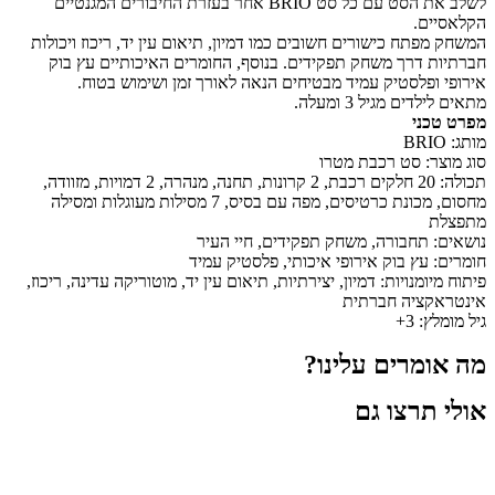
לשלב את הסט עם כל סט BRIO אחר בעזרת החיבורים המגנטיים
הקלאסיים.
המשחק מפתח כישורים חשובים כמו דמיון, תיאום עין יד, ריכוז ויכולות
חברתיות דרך משחק תפקידים. בנוסף, החומרים האיכותיים עץ בוק
אירופי ופלסטיק עמיד מבטיחים הנאה לאורך זמן ושימוש בטוח.
מתאים לילדים מגיל 3 ומעלה.
מפרט טכני
מותג: BRIO
סוג מוצר: סט רכבת מטרו
תכולה: 20 חלקים רכבת, 2 קרונות, תחנה, מנהרה, 2 דמויות, מזוודה,
מחסום, מכונת כרטיסים, מפה עם בסיס, 7 מסילות מעוגלות ומסילה
מתפצלת
נושאים: תחבורה, משחק תפקידים, חיי העיר
חומרים: עץ בוק אירופי איכותי, פלסטיק עמיד
פיתוח מיומנויות: דמיון, יצירתיות, תיאום עין יד, מוטוריקה עדינה, ריכוז,
אינטראקציה חברתית
גיל מומלץ: 3+
מה אומרים עלינו?
אולי תרצו גם