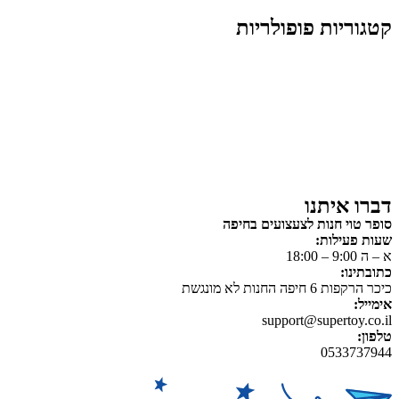
קטגוריות פופולריות
צעצועים לילדים
משחקי הרכבה / חברה
על גלגלים
פאזלים
כלי רכב / תחבורה לילדים
משחקי יצירה ואומנות לילדים
משחקי יצירה ואמנות
דברו איתנו
סופר טוי חנות לצעצועים בחיפה
שעות פעילות:
א – ה 9:00 – 18:00
כתובתינו:
כיכר הרקפות 6 חיפה החנות לא מונגשת
אימייל:
support@supertoy.co.il
טלפון:
0533737944