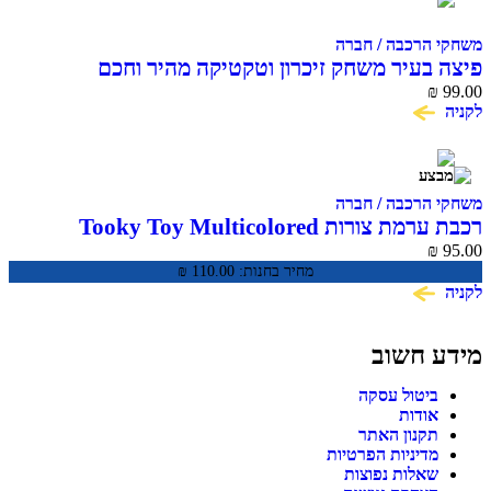
משחקי הרכבה / חברה
פיצה בעיר משחק זיכרון וטקטיקה מהיר וחכם
₪
99.00
לקניה
משחקי הרכבה / חברה
רכבת ערמת צורות Tooky Toy Multicolored
Stacking Train TKB383
₪
95.00
מחיר בחנות:
110.00
₪
לקניה
מידע חשוב
ביטול עסקה
אודות
תקנון האתר
מדיניות הפרטיות
שאלות נפוצות