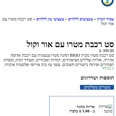
עמוד הבית
»
צעצועים לילדים
»
צעצועי עץ לילדים
» סט רכבת מטרו עם
אור וקול
סט רכבת מטרו עם אור וקול
₪
309.00
סט רכבת מטרו מבית BRIO תחנת מטרו צבעונית עם רכבת אדומה
מהירה, אורות וצלילים מציאותיים, דמויות ואביזרים. מעודד דמיון, משחק
תפקידים ופיתוח כישורים חשובים. עשוי עץ בוק אירופי ופלסטיק איכותי.
2 במלאי
מתאים לילדים מגיל 3 ומעלה.
תוספות ושדרוגים
מוצרים משלימים
אריזת מתנה
ב -
5.00
₪
בלבד!