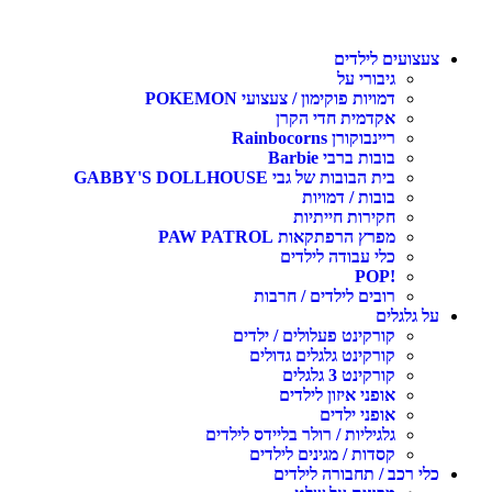
צעצועים לילדים
גיבורי על
דמויות פוקימון / צעצועי POKEMON
אקדמית חדי הקרן
ריינבוקורן Rainbocorns
בובות ברבי Barbie
בית הבובות של גבי GABBY'S DOLLHOUSE
בובות / דמויות
חקירות חייתיות
מפרץ הרפתקאות PAW PATROL
כלי עבודה לילדים
!POP
רובים לילדים / חרבות
על גלגלים
קורקינט פעלולים / ילדים
קורקינט גלגלים גדולים
קורקינט 3 גלגלים
אופני איזון לילדים
אופני ילדים
גלגיליות / רולר בליידס לילדים
קסדות / מגינים לילדים
כלי רכב / תחבורה לילדים