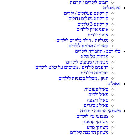
רובים לילדים / חרבות
על גלגלים
קורקינט פעלולים / ילדים
קורקינט גלגלים גדולים
קורקינט 3 גלגלים
אופני איזון לילדים
אופני ילדים
גלגיליות / רולר בליידס לילדים
קסדות / מגינים לילדים
כלי רכב / תחבורה לילדים
מכונית על שלט
מכוניות / מנופים לילדים
רחפנים לילדים / מטוסים על שלט לילדים
רובוטים לילדים
חניון / מסלול מכוניות לילדים
פאזלים
פאזל פעוטות
פאזל ילדים
פאזל ריצפה
פאזל מבוגרים
משחקי הרכבה / חברה
צעצועי עץ לילדים
משחקי קופסה
משחקי מדע
משחק הרכבה לילדים