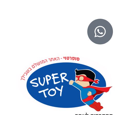
© 2026 כל הזכויות שמורות ל
SuperTOY סופרטוי
WebDigital – וובדיגיטל עיצוב ובניית אתרים
גליל אונליין – פרסום לחנויות וירטואליות