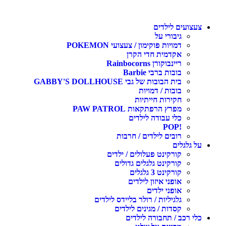
צעצועים לילדים
גיבורי על
דמויות פוקימון / צעצועי POKEMON
אקדמית חדי הקרן
ריינבוקורן Rainbocorns
בובות ברבי Barbie
בית הבובות של גבי GABBY'S DOLLHOUSE
בובות / דמויות
חקירות חייתיות
מפרץ הרפתקאות PAW PATROL
כלי עבודה לילדים
!POP
רובים לילדים / חרבות
על גלגלים
קורקינט פעלולים / ילדים
קורקינט גלגלים גדולים
קורקינט 3 גלגלים
אופני איזון לילדים
אופני ילדים
גלגיליות / רולר בליידס לילדים
קסדות / מגינים לילדים
כלי רכב / תחבורה לילדים