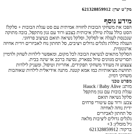
מק"ט יצרן: 621328859912
מידע נוסף
הפכו את משחקי הבובות לחוויה אמיתית עם סט עגלת הבובות + סלקל!
הסט כולל עגלת טיולון איכותית בצבע ורוד עם גגון מתקפל, בובה מתוקה
שנכנסת לעגלה או לסלקל, וסלקל נשיאה תואם בעיצוב פרחוני.
העגלה כוללת גלגלים גדולים ויציבים, סל תחתון נוח לאביזרים וידית אחיזה
ארגונומית.
הסלקל מתאים לנשיאת הבובה לכל מקום, ומאפשר לילדות לשחק ולדמיין
תסריטים מגוונים טיול בפארק, נסיעה ברכב או שינה בבית.
צעצוע זה מעודד משחקי תפקידים, אחריות וטיפול, ומעניק לילדות
תחושת מציאותיות כמו אמא קטנה. מתנה אידיאלית לילדות שאוהבות
משחקי דמיון.
מפרט טכני
מותג: Hauck / Baby Alive
עגלת בובות עם גגון מתקפל
סלקל נשיאה תואם
צבע: ורוד עם עיטורי פרחים
ידית נוחה לאחיזה
סל תחתון לאביזרים
גלגלים גדולים ליציבות מלאה
גיל מומלץ: 3+
ברקוד: ‎621328859912