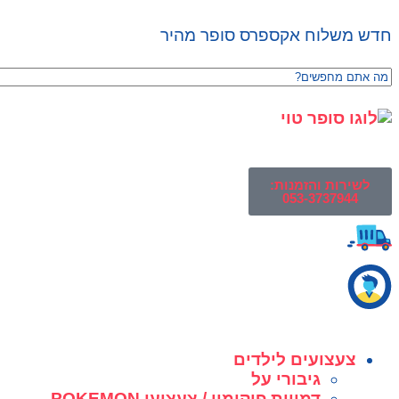
חדש משלוח אקספרס סופר מהיר
לשירות והזמנות:
053-3737944
צעצועים לילדים
גיבורי על
דמויות פוקימון / צעצועי POKEMON