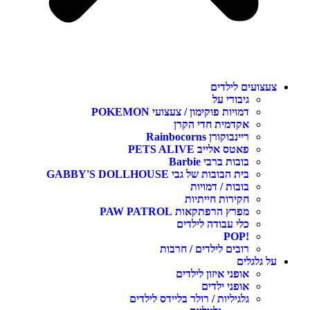
צעצועים לילדים
גיבורי על
דמויות פוקימון / צעצועי POKEMON
אקדמית חדי הקרן
ריינבוקורן Rainbocorns
פאטס אלייב PETS ALIVE
בובות ברבי Barbie
בית הבובות של גבי GABBY'S DOLLHOUSE
בובות / דמויות
חקירות חייתיות
מפרץ הרפתקאות PAW PATROL
כלי עבודה לילדים
!POP
רובים לילדים / חרבות
על גלגלים
אופני איזון לילדים
אופני ילדים
גלגיליות / רולר בליידס לילדים