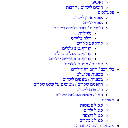
!POP
רובים לילדים / חרבות
על גלגלים
אופני איזון לילדים
אופני ילדים
גלגיליות / רולר בליידס לילדים
גלגיליות
רולר בליידס
קורקינט לילדים
קורקינט 3 גלגלים
קורקינט גלגלים גדולים
קורקינט פעלולים / ילדים
קסדות / מגינים לילדים
כלי רכב / תחבורה לילדים
מכונית על שלט
מכוניות / מנופים לילדים
רחפנים לילדים / מטוסים על שלט לילדים
רובוטים לילדים
חניון / מסלול מכוניות לילדים
פאזלים
פאזל פעוטות
פאזל ילדים
פאזל ריצפה
פאזל מבוגרים
משחקי הרכבה / חברה