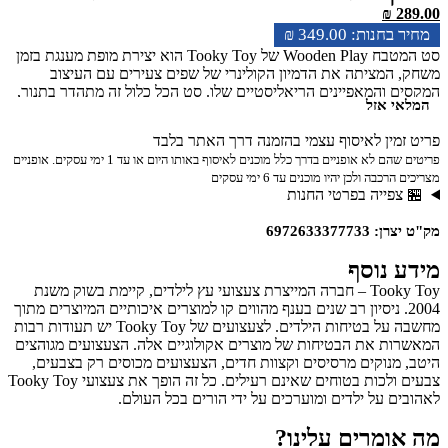
₪
289.00
₪
349.00
סט המטבח Wooden Play של Tooky Toy הוא יצירת מופת מענגת בזמן
משחק, המציתה את הדמיון הקולינרי של שפים צעירים עם העיצוב
המקסים והמאפיינים הריאליסטיים שלו. סט הכל כלול זה מתהדר בתנור,
המלאי אזל
משטח בישול וכיור, המאפשר לילדים לעסוק בהרפתקאות בישול מלאות
דמיון. הסט מגיע עם כלי עץ ופלסטיק וכלי מטבח, סיר ומחבת, ומספק
פריט זמין לאיסוף עצמי בהזמנה דרך האתר בלבד
לשפים מתחילים את כל מה שהם צריכים כדי להכין ארוחות טעימות.
פריטים שהם לא אופניים בדרך כלל מוכנים לאיסוף באותו היום או עד 1 ימי עסקים. אופניים
המדפים מציעים מקום אחסון בשפע עבור כל הדברים החיוניים
מצריכים הרכבה ולכן יהיו מוכנים עד 6 ימי עסקים
הקולינריים, בעוד שארבע רגלי העץ החזקות מבטיחות יציבות במהלך
🏪 צפייה בפרטי החנות
המשחק. עם סט מטבח זה, ילדים יכולים ליצור סצנת מטבח משלהם,
להתנסות במתכונים שונים, לתרגל את הכישורים הקולינריים שלהם
מק"ט יצרן: 6972633377733
ולחקור את השמחה שבהכנת האוכל. זוהי דרך נפלאה לעודד יצירתיות,
משחקי תפקידים ואינטראקציה חברתית כשהם מגישים את היצירות
מידע נוסף
הקולינריות שלהם למשפחה ולחברים. 9 יחידות: מחבת, סיר, מכסה,
קערה, 2 כלים, מלח ופלפל, מטבח גיל מומלץ: 3+
Tooky Toy – חברה המייצרת צעצועי עץ לילדים, קיימת בשוק משנת
2004. ניסיון רב שנים בענף מהווים קו למוצרים איכותיים המיוצרים מתוך
מחשבה על בטיחות הילדים. לצעצועים של Tooky Toy יש תעודות רבות
המאשרות את הבטיחות של מוצרים אקולוגיים אלה. הצעצועים מגוהצים
היטב, מנוקים מרסיסים וקצוות חדים, הצעצועים מכוסים רק בצבעים,
צבעים ולכות בטוחים שאינם רעילים. כל זה הופך את צעצועי Tooky Toy
לאהובים על ילדים ומוערכים על ידי הורים בכל העולם.
מה אומרים עלינו?