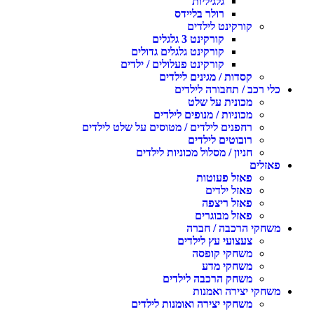
גלגיליות
רולר בליידס
קורקינט לילדים
קורקינט 3 גלגלים
קורקינט גלגלים גדולים
קורקינט פעלולים / ילדים
קסדות / מגינים לילדים
כלי רכב / תחבורה לילדים
מכונית על שלט
מכוניות / מנופים לילדים
רחפנים לילדים / מטוסים על שלט לילדים
רובוטים לילדים
חניון / מסלול מכוניות לילדים
פאזלים
פאזל פעוטות
פאזל ילדים
פאזל ריצפה
פאזל מבוגרים
משחקי הרכבה / חברה
צעצועי עץ לילדים
משחקי קופסה
משחקי מדע
משחק הרכבה לילדים
משחקי יצירה ואמנות
משחקי יצירה ואומנות לילדים