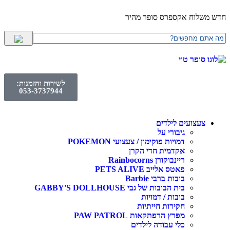
חדש משלוח אקספרס סופר מהיר
לשירות והזמנות:
053-3737944
צעצועים לילדים
גיבורי על
דמויות פוקימון / צעצועי POKEMON
אקדמית חדי הקרן
ריינבוקורן Rainbocorns
פאטס אלייב PETS ALIVE
בובות ברבי Barbie
בית הבובות של גבי GABBY'S DOLLHOUSE
בובות / דמויות
חקירות חייתיות
מפרץ הרפתקאות PAW PATROL
כלי עבודה לילדים