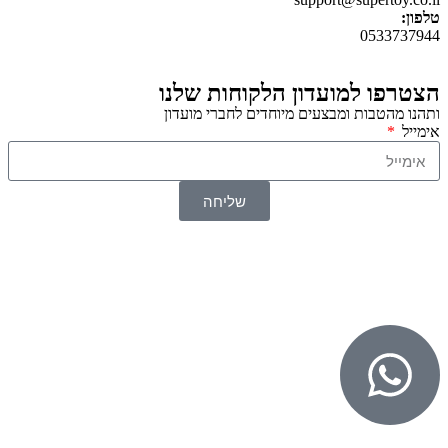
טלפון:
0533737944
הצטרפו למועדון הלקוחות שלנו
ותהנו מהטבות ומבצעים מיוחדים לחברי מועדון
אימייל
שליחה
© 2026 כל הזכויות שמורות ל
SuperTOY סופרטוי
WebDigital – וובדיגיטל עיצוב ובניית אתרים
גליל אונליין – פרסום לחנויות וירטואליות