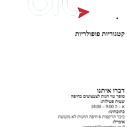
קטגוריות פופולריות
צעצועים לילדים
משחקי הרכבה / חברה
על גלגלים
פאזלים
כלי רכב / תחבורה לילדים
משחקי יצירה ואומנות לילדים
משחקי יצירה ואמנות
דברו איתנו
סופר טוי חנות לצעצועים בחיפה
שעות פעילות:
א – ה 9:00 – 18:00
כתובתינו:
כיכר הרקפות 6 חיפה החנות לא מונגשת
אימייל:
support@supertoy.co.il