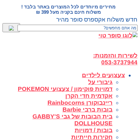
דלג
מחירים מיוחדים לכל המוצרים באתר בלבד !
לתוכן
משלוח חינם בקניה מעל 399 ₪
חדש משלוח אקספרס סופר מהיר
לשירות והזמנות:
053-3737944
צעצועים לילדים
גיבורי על
דמויות פוקימון / צעצועי POKEMON
אקדמית חדי הקרן
ריינבוקורן Rainbocorns
בובות ברבי Barbie
בית הבובות של גבי GABBY'S
DOLLHOUSE
בובות / דמויות
חקירות חייתיות