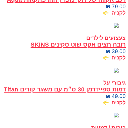
Pups עם דמות Rocky
₪
79.00
לקניה
צעצועים לילדים
רובה חצים אקס שוט סקינים SKINS
ILLUSTRATE
₪
39.00
לקניה
גיבורי על
דמות ספיידרמן 30 ס״מ עם משגר קורים Titan
Hero Blast Gear Hasbro
₪
49.00
לקניה
בובות / דמויות