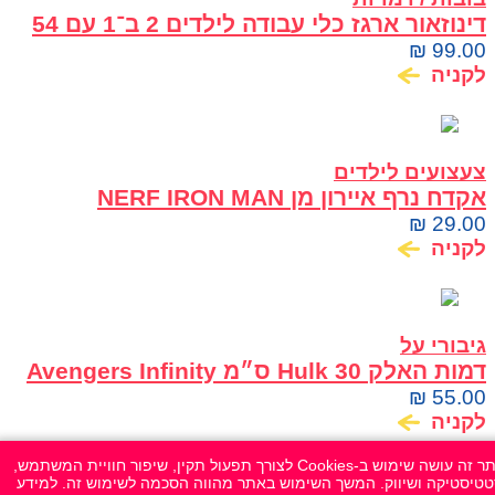
דינוזאור ארגז כלי עבודה לילדים 2 ב־1 עם 54
חלקים
₪
99.00
לקניה
צעצועים לילדים
אקדח נרף איירון מן NERF IRON MAN
₪
29.00
לקניה
גיבורי על
דמות האלק Hulk 30 ס״מ Avengers Infinity
War Titan Hero Series
₪
55.00
לקניה
אתר זה עושה שימוש ב-Cookies לצורך תפעול תקין, שיפור חוויית המשתמש,
מידע חשוב
טיסטיקה ושיווק. המשך השימוש באתר מהווה הסכמה לשימוש זה. למידע