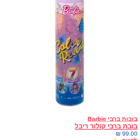
בובות ברבי Barbie
בובת ברבי קולור ריבל
₪
99.00