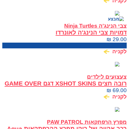
לקניה
צבי הנינג'ה Ninja Turtles
דמויות צבי הנינג'ה לאונרדו
₪
29.00
מחיר בחנות:
40.00
₪
לקניה
צעצועים לילדים
רובה חצים XSHOT SKINS דגם GAME OVER
₪
69.00
לקניה
מפרץ הרפתקאות PAW PATROL
רכב אקווה של רוקי מפרץ ההרפתקאות Aqua