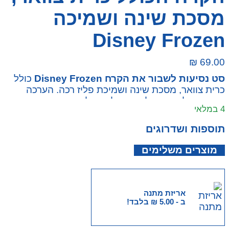
מסכת שינה ושמיכה
Disney Frozen
₪
69.00
סט נסיעות לשבור את הקרח Disney Frozen
כולל
כרית צוואר, מסכת שינה ושמיכת פליז רכה. הערכה
מתאימה לנסיעות, לטיסות, לרכב ולשימוש בבית,
4 במלאי
ומאפשרת לילדים ליהנות מנוחות מקסימלית יחד עם
אנה, אלזה ואולף.
תוספות ושדרוגים
מוצרים משלימים
אריזת מתנה
ב -
5.00
₪
בלבד!