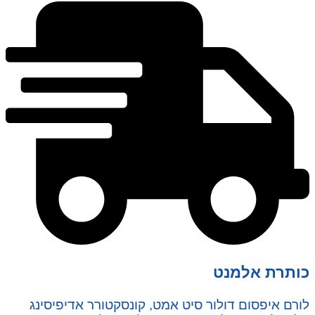
כותרת אלמנט
לורם איפסום דולור סיט אמט, קונסקטורר אדיפיסינג