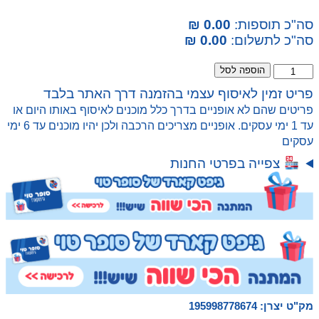
סה"כ תוספות:
0.00 ₪
סה"כ לתשלום:
0.00 ₪
כמות
הוספה לסל
של
פריט זמין לאיסוף עצמי בהזמנה דרך האתר בלבד
סט
פריטים שהם לא אופניים בדרך כלל מוכנים לאיסוף באותו היום או
נסיעות
עד 1 ימי עסקים. אופניים מצריכים הרכבה ולכן יהיו מוכנים עד 6 ימי
לשבור
עסקים
את
הקרח
צפייה בפרטי החנות
הכולל
כרית
צוואר,
מסכת
שינה
ושמיכה
Disney
Frozen
מק"ט יצרן: 195998778674