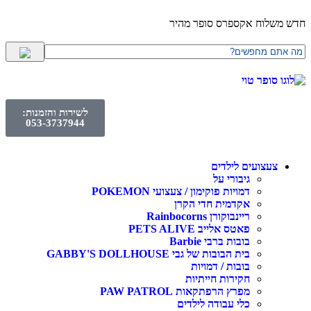
חדש משלוח אקספרס סופר מהיר
לשירות והזמנות:
053-3737944
צעצועים לילדים
גיבורי על
דמויות פוקימון / צעצועי POKEMON
אקדמית חדי הקרן
ריינבוקורן Rainbocorns
פאטס אלייב PETS ALIVE
בובות ברבי Barbie
בית הבובות של גבי GABBY'S DOLLHOUSE
בובות / דמויות
חקירות חייתיות
מפרץ הרפתקאות PAW PATROL
כלי עבודה לילדים