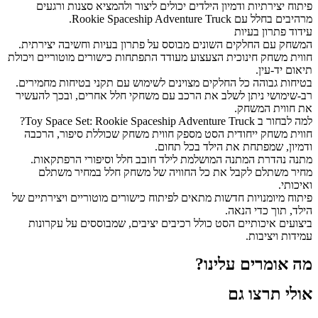
פיתוח יצירתיות ודמיון הילדים יכולים ליצור ולהמציא סצנות ורגעים
מרהיבים בחלל עם Rookie Spaceship Adventure Truck.
עידוד פתרון בעיות
המשחק עם החלקים השונים מבוסס על פתרון בעיות וחשיבה יצירתית.
חווית משחק חינוכית הצעצוע מעודד התפתחות כישורים מוטוריים ויכולת
תיאום יד-עין.
בטיחות גבוהה כל החלקים מצוינים לשימוש עם תקני בטיחות מחמירים.
רב-שימושי ניתן לשלב את הרכב עם משחקי חלל אחרים, ובכך להעשיר
את חווית המשחק.
למה לבחור ב Toy Space Set: Rookie Spaceship Adventure Truck?
חווית משחק ייחודית הסט מספק חווית משחק שכוללת סיפור, הרכבה
ודמיון, שמפתחת את הילד בכל תחום.
מתנה נהדרת המתנה המושלמת לילד חובב חלל וסיפורי הרפתקאות.
מחיר משתלם לקבל את כל החוויה של משחק חלל במחיר משתלם
ואיכותי.
פיתוח מיומנויות חדשות מתאים לפיתוח כישורים מוטוריים ויצירתיים של
הילד, תוך כדי הנאה.
ביצועים איכותיים הסט כולל רכיבים יציבים, שמבוססים על עקרונות
עמידות ויציבות.
מה אומרים עלינו?
אולי תרצו גם