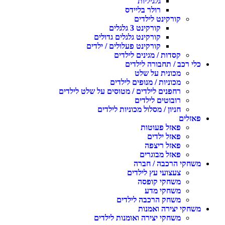
גלגיליות
רולר בליידס
קורקינט לילדים
קורקינט 3 גלגלים
קורקינט גלגלים גדולים
קורקינט פעלולים / ילדים
קסדות / מגינים לילדים
כלי רכב / תחבורה לילדים
מכונית על שלט
מכוניות / מנופים לילדים
רחפנים לילדים / מטוסים על שלט לילדים
רובוטים לילדים
חניון / מסלול מכוניות לילדים
פאזלים
פאזל פעוטות
פאזל ילדים
פאזל ריצפה
פאזל מבוגרים
משחקי הרכבה / חברה
צעצועי עץ לילדים
משחקי קופסה
משחקי מדע
משחק הרכבה לילדים
משחקי יצירה ואמנות
משחקי יצירה ואומנות לילדים