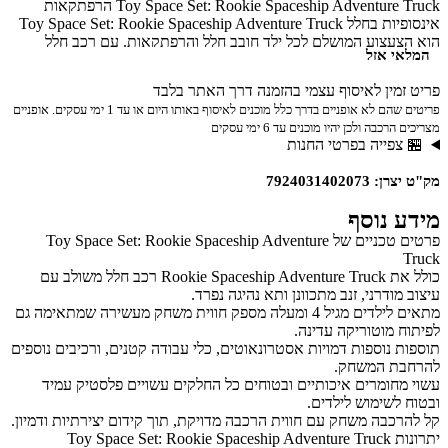
Toy Space Set: Rookie Spaceship Adventure Truck הרפתקאות
אינסופיות בחלל Toy Space Set: Rookie Spaceship Adventure Truck
הוא הצעצוע המושלם לכל ילד חובב חלל והרפתקאות. עם רכב חלל
המלאי אזל
מרהיב וכולל, Rookie Spaceship Adventure Truck מאפשר לילדים
להיכנס לעולם של יצירתיות, דמיון וחקר. ילדים יכולים להפעיל את הרכב,
פריט זמין לאיסוף עצמי בהזמנה דרך האתר בלבד
להמציא סיפורים על מסעות בחלל ולחקור עולמות חדשים עם הדמיון
פריטים שהם לא אופניים בדרך כלל מוכנים לאיסוף באותו היום או עד 1 ימי עסקים. אופניים
שלהם. הסט כולל את כל הרכיבים הדרושים כדי להפוך את חווית
מצריכים הרכבה ולכן יהיו מוכנים עד 6 ימי עסקים
המשחק לאותנטית, עם רכב חלל מרהיב שנראה כמו גיבורי מדע בדיוני
🏪 צפייה בפרטי החנות
אמיתיים. זהו צעצוע מעולה לפיתוח יכולות יצירה, פתרון בעיות ודמיון, תוך
כדי משחק חינוכי ומעשיר.
מק"ט יצרן: 7924031402073
מידע נוסף
פרטים טכניים של Toy Space Set: Rookie Spaceship Adventure
Truck
כולל את Rookie Spaceship Adventure Truck רכב חלל משולב עם
עיצוב מודרני, זנב מתכוונן ותא נהיגה נפרד.
מתאים לילדים מגיל 4 ומעלה מספק חווית משחק מעשירה שמתאימה גם
לפיתוח מוטוריקה עדינה.
תוספות נוספות דמויות אסטרונאוטים, כלי עבודה קטנים, ורכיבים נוספים
להרחבת המשחק.
עשוי מחומרים איכותיים ובטוחים כל החלקים עשויים פלסטיק עמיד
ובטוח לשימוש לילדים.
קל להרכבה משחק עם חווית הרכבה מדויקת, תוך קידום יצירתיות ודמיון.
יתרונות Toy Space Set: Rookie Spaceship Adventure Truck