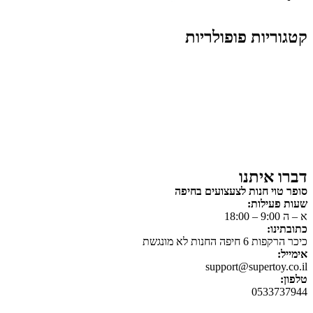
קטגוריות פופולריות
צעצועים לילדים
משחקי הרכבה / חברה
על גלגלים
פאזלים
כלי רכב / תחבורה לילדים
משחקי יצירה ואומנות לילדים
משחקי יצירה ואמנות
דברו איתנו
סופר טוי חנות לצעצועים בחיפה
שעות פעילות:
א – ה 9:00 – 18:00
כתובתינו:
כיכר הרקפות 6 חיפה החנות לא מונגשת
אימייל:
support@supertoy.co.il
טלפון:
0533737944