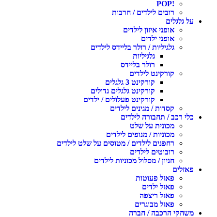
!POP
רובים לילדים / חרבות
על גלגלים
אופני איזון לילדים
אופני ילדים
גלגיליות / רולר בליידס לילדים
גלגיליות
רולר בליידס
קורקינט לילדים
קורקינט 3 גלגלים
קורקינט גלגלים גדולים
קורקינט פעלולים / ילדים
קסדות / מגינים לילדים
כלי רכב / תחבורה לילדים
מכונית על שלט
מכוניות / מנופים לילדים
רחפנים לילדים / מטוסים על שלט לילדים
רובוטים לילדים
חניון / מסלול מכוניות לילדים
פאזלים
פאזל פעוטות
פאזל ילדים
פאזל ריצפה
פאזל מבוגרים
משחקי הרכבה / חברה