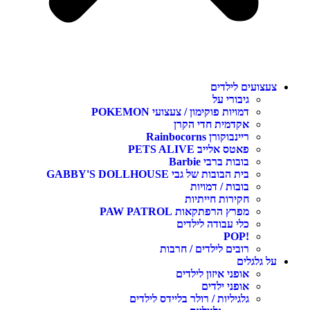
צעצועים לילדים
גיבורי על
דמויות פוקימון / צעצועי POKEMON
אקדמית חדי הקרן
ריינבוקורן Rainbocorns
פאטס אלייב PETS ALIVE
בובות ברבי Barbie
בית הבובות של גבי GABBY'S DOLLHOUSE
בובות / דמויות
חקירות חייתיות
מפרץ הרפתקאות PAW PATROL
כלי עבודה לילדים
!POP
רובים לילדים / חרבות
על גלגלים
אופני איזון לילדים
אופני ילדים
גלגיליות / רולר בליידס לילדים