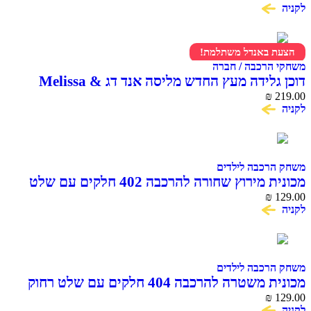
לקניה
הצעת באנדל משתלמת!
משחקי הרכבה / חברה
דוכן גלידה מעץ החדש מליסה אנד דג Melissa &
Doug Scoop & Serve Ice Cream Counter
₪
219.00
לקניה
משחק הרכבה לילדים
מכונית מירוץ שחורה להרכבה 402 חלקים עם שלט
COME ALIVE
₪
129.00
לקניה
משחק הרכבה לילדים
מכונית משטרה להרכבה 404 חלקים עם שלט רחוק
COME ALIVE BLOCK RC CAR
₪
129.00
לקניה