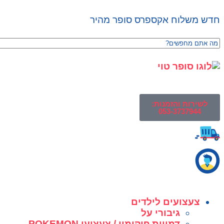
חדש משלוח אקספרס סופר מהיר
לשירות והזמנות:
053-3737944
צעצועים לילדים
גיבורי על
דמויות פוקימון / צעצועי POKEMON