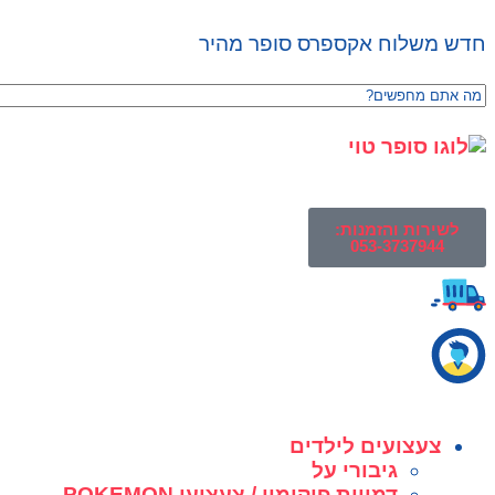
חדש משלוח אקספרס סופר מהיר
לשירות והזמנות:
053-3737944
צעצועים לילדים
גיבורי על
דמויות פוקימון / צעצועי POKEMON