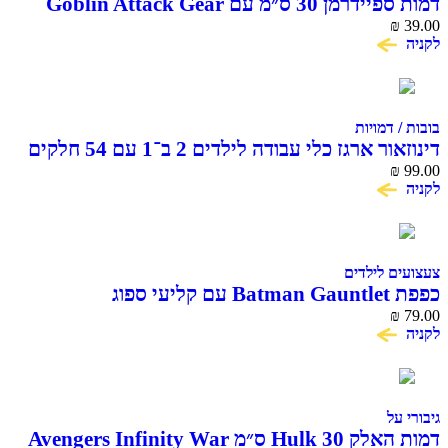
דמות ספיידרמן 30 ס״מ עם Goblin Attack Gear
Titan Hero Series
₪
39.00
לקניה
בובות / דמויות
דינוזאור ארגז כלי עבודה לילדים 2 ב־1 עם 54 חלקים
₪
99.00
לקניה
צעצועים לילדים
כפפת Batman Gauntlet עם קליעי ספוג
₪
79.00
לקניה
גיבורי על
דמות האלק Hulk 30 ס״מ Avengers Infinity War