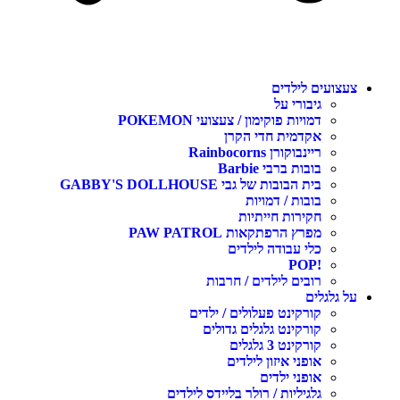
צעצועים לילדים
גיבורי על
דמויות פוקימון / צעצועי POKEMON
אקדמית חדי הקרן
ריינבוקורן Rainbocorns
בובות ברבי Barbie
בית הבובות של גבי GABBY'S DOLLHOUSE
בובות / דמויות
חקירות חייתיות
מפרץ הרפתקאות PAW PATROL
כלי עבודה לילדים
!POP
רובים לילדים / חרבות
על גלגלים
קורקינט פעלולים / ילדים
קורקינט גלגלים גדולים
קורקינט 3 גלגלים
אופני איזון לילדים
אופני ילדים
גלגיליות / רולר בליידס לילדים