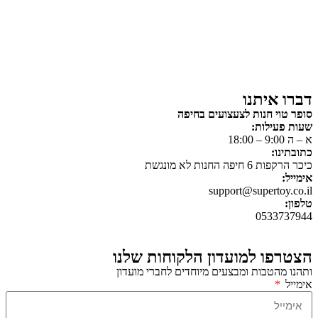
על גלגלים
פאזלים
כלי רכב / תחבורה לילדים
משחקי יצירה ואומנות לילדים
משחקי יצירה ואמנות
דברו איתנו
סופר טוי חנות לצעצועים בחיפה
שעות פעילות:
א – ה 9:00 – 18:00
כתובתינו:
כיכר הרקפות 6 חיפה החנות לא מונגשת
אימייל:
support@supertoy.co.il
טלפון:
0533737944
הצטרפו למועדון הלקוחות שלנו
ותהנו מהטבות ומבצעים מיוחדים לחברי מועדון
אימייל