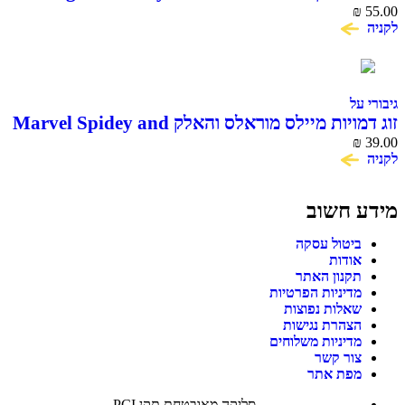
Titan Hero Series
₪
55.00
לקניה
גיבורי על
זוג דמויות מיילס מוראלס והאלק Marvel Spidey and
His Amazing Friends
₪
39.00
לקניה
מידע חשוב
ביטול עסקה
אודות
תקנון האתר
מדיניות הפרטיות
שאלות נפוצות
הצהרת נגישות
מדיניות משלוחים
צור קשר
מפת אתר
סליקה מאובטחת תקן PCI