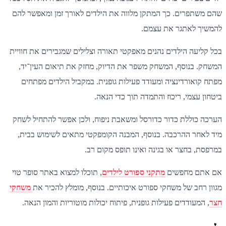
שהם משתפרים. כך המתקן מלווה את הילדים לאורך זמן ומאפשר להם
להמשיך לאתגר את עצמם.
בכל קליעה הילדים נהנים מאפקטי תאורה וצלילים שמגבירים את חוויית
המשחק. בנוסף, המשחק משפר את הדיוק, מחזק את תיאום העין־יד,
מפתח קואורדינציה ומעודד פעילות גופנית. במקביל הילדים מפתחים
ביטחון עצמי, ריכוז והתמדה תוך כדי הנאה.
הערכה כוללת כדור כדורסל ומשאבת ניפוח, ולכן אפשר להתחיל לשחק
מיד לאחר ההרכבה. בנוסף, המבנה הקומפקטי מתאים לשימוש בבית,
במרפסת, בחצר או בגינה ואינו תופס מקום רב.
אם אתם מחפשים
מתקני ספורט לילדים
, תוכלו למצוא באתר סופר טוי
מגוון רחב של משחקי ספורט איכותיים. בנוסף, מומלץ להכיר את
משחקי
חצר
, המעודדים פעילות גופנית, פיתוח יכולות מוטוריות והמון הנאה.