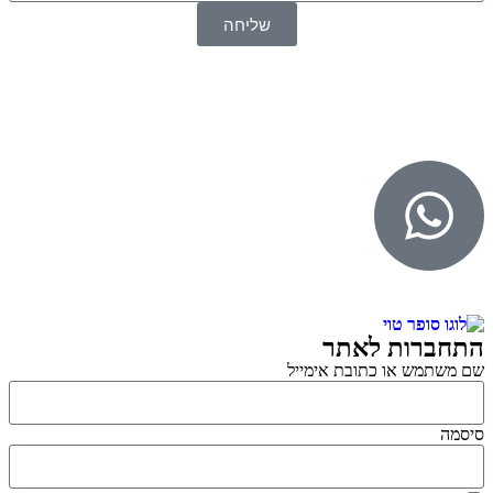
שליחה
© 2026 כל הזכויות שמורות ל
SuperTOY סופרטוי
WebDigital – וובדיגיטל עיצוב ובניית אתרים
גליל אונליין – פרסום לחנויות וירטואליות
התחברות לאתר
שם משתמש או כתובת אימייל
סיסמה