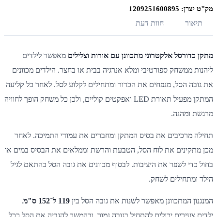
מק"ט יצרן: 1209251600895
תיאור
חוות דעת
מתקן כדורסל אלקטרוני מתכוונן עם אורות וצלילים
מאפשר לילדים
ליהנות ממשחק ספורטיבי ומלא אנרגיה בבית או בחצר. הילדים מכוונים
את גובה הסל, מנפחים את הכדור ומתחילים לקלוע לסל. לאחר כל קליעה
המתקן מפעיל תאורת LED ואפקטים קוליים, ולכן כל משחק הופך לחוויה
מרגשת ומהנה.
תחילה מרכיבים את בסיס המתקן ומחברים את עמודי התמיכה. לאחר
מכן מתקינים את לוח הסל, הטבעת והרשת וממלאים את הבסיס במים או
בחול כדי לשפר את היציבות. לבסוף מכוונים את גובה הסל בהתאם לגיל
הילד ומתחילים לשחק.
המנגנון המתכוונן מאפשר לשנות את גובה הסל בין
119 ל־152 ס"מ
.
ילדים צעירים יכולים להתחיל בגובה נמוך, ובהמשך להגביה את הסל ככל