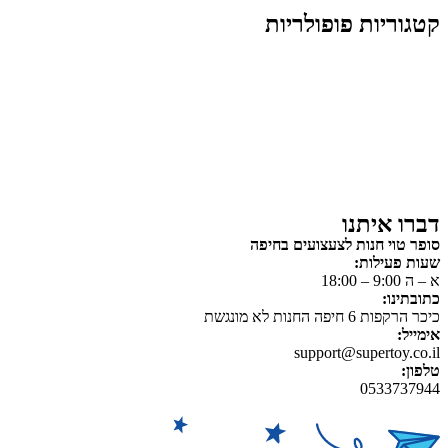
קטגוריות פופולריות
צעצועים לילדים
משחקי הרכבה / חברה
על גלגלים
פאזלים
כלי רכב / תחבורה לילדים
משחקי יצירה ואומנות לילדים
משחקי יצירה ואמנות
דברו איתנו
סופר טוי חנות לצעצועים בחיפה
שעות פעילות:
א – ה 9:00 – 18:00
כתובתינו:
כיכר הרקפות 6 חיפה החנות לא מונגשת
אימייל:
support@supertoy.co.il
טלפון:
0533737944