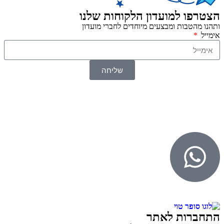
הצטרפו למועדון הלקוחות שלנו
ותהנו מהטבות ומבצעים מיוחדים לחברי מועדון
אימייל
שליחה
© 2026 כל הזכויות שמורות ל
SuperTOY סופרטוי
WebDigital – וובדיגיטל עיצוב ובניית אתרים
גליל אונליין – פרסום לחנויות וירטואליות
התחברות לאתר