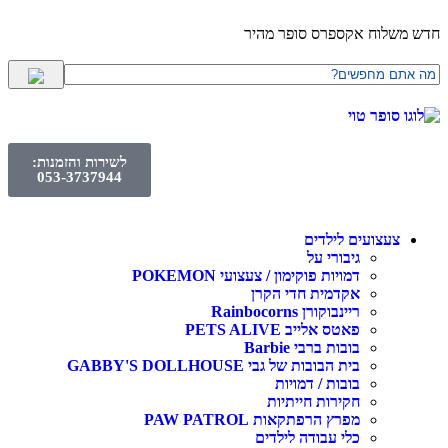
חדש משלוח אקספרס סופר מהיר
לשירות והזמנות:
053-3737944
צעצועים לילדים
גיבורי על
דמויות פוקימון / צעצועי POKEMON
אקדמית חדי הקרן
ריינבוקורן Rainbocorns
פאטס אלייב PETS ALIVE
בובות ברבי Barbie
בית הבובות של גבי GABBY'S DOLLHOUSE
בובות / דמויות
חקירות חייתיות
מפרץ הרפתקאות PAW PATROL
כלי עבודה לילדים