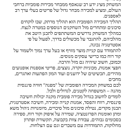
המשחק מציג ידע רב שנאסף ממבחר מכירות פומביות ברחבי
העולם, ומציע למכירה מבחר גדול של פריטים בעלי ערך רב
לאספנים.
תהליך המכירה הפומבית הוא תהליך מרתק, שבו לוקחים
סיכונים ומתחרים מול השחקנים הנוספים במטרה לנצח.
במהלך המשחק נדרשים המשתתפים לתכנן היטב את
מהלכיהם, להתגבר על מכשולים בדרך, לפעול על פי
אסטרטגיה נכונה,
להתמודד עם קניית מוצר מזויף או בעל ערך נמוך ולשמור על
קור רוח כמו כרישי עסקים מנוסים.
וכמובן, חשוב שיהיה גם מזל והרבה.
חפצי אמנות, מכוניות יוקרה, נוצצים, פריטי אספנות אופנועים
מהירים, תכשיטים של ידוענים ועוד המון הפתעות ואתגרים,
מחכים
לכם במשחק המכירה הפומבית של "מפנה" חוויה פיננסית
מהנה – המשפחה לקטנים, לגדולים ולכל.
לומדים לחשוב בגדול מכירה פומבית מקנה יכולות חשיבה
פיננסית, רווח והפסד, אמנות קנייה ומכירה, חשיבה אסטרטגית,
תכנון מקדים, נטילת סיכונים מול סיכויים, מיומנויות ניהול משא
ומתן ואומנות הפרזנטציה, שמירה על איפוק וקור רוח, ספירה
בסכומים גבוהים, עבודת צוות בקבוצה, תקשורת ופתרון
מחלוקות, התמודדות עם משברים וגם עם הצלחות.