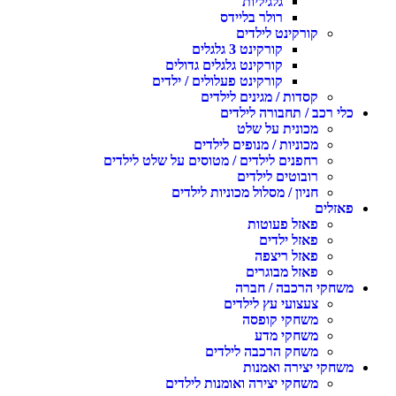
גלגיליות
רולר בליידס
קורקינט לילדים
קורקינט 3 גלגלים
קורקינט גלגלים גדולים
קורקינט פעלולים / ילדים
קסדות / מגינים לילדים
כלי רכב / תחבורה לילדים
מכונית על שלט
מכוניות / מנופים לילדים
רחפנים לילדים / מטוסים על שלט לילדים
רובוטים לילדים
חניון / מסלול מכוניות לילדים
פאזלים
פאזל פעוטות
פאזל ילדים
פאזל ריצפה
פאזל מבוגרים
משחקי הרכבה / חברה
צעצועי עץ לילדים
משחקי קופסה
משחקי מדע
משחק הרכבה לילדים
משחקי יצירה ואמנות
משחקי יצירה ואומנות לילדים