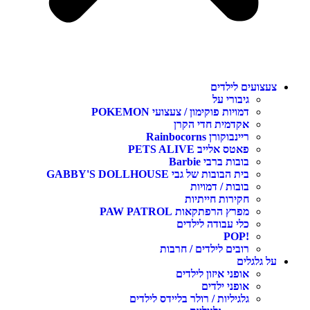
צעצועים לילדים
גיבורי על
דמויות פוקימון / צעצועי POKEMON
אקדמית חדי הקרן
ריינבוקורן Rainbocorns
פאטס אלייב PETS ALIVE
בובות ברבי Barbie
בית הבובות של גבי GABBY'S DOLLHOUSE
בובות / דמויות
חקירות חייתיות
מפרץ הרפתקאות PAW PATROL
כלי עבודה לילדים
!POP
רובים לילדים / חרבות
על גלגלים
אופני איזון לילדים
אופני ילדים
גלגיליות / רולר בליידס לילדים