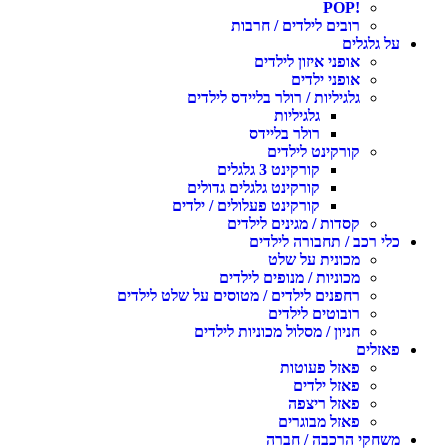
!POP
רובים לילדים / חרבות
על גלגלים
אופני איזון לילדים
אופני ילדים
גלגיליות / רולר בליידס לילדים
גלגיליות
רולר בליידס
קורקינט לילדים
קורקינט 3 גלגלים
קורקינט גלגלים גדולים
קורקינט פעלולים / ילדים
קסדות / מגינים לילדים
כלי רכב / תחבורה לילדים
מכונית על שלט
מכוניות / מנופים לילדים
רחפנים לילדים / מטוסים על שלט לילדים
רובוטים לילדים
חניון / מסלול מכוניות לילדים
פאזלים
פאזל פעוטות
פאזל ילדים
פאזל ריצפה
פאזל מבוגרים
משחקי הרכבה / חברה