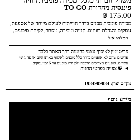
משחק חברתי כלכלי מכירה פומבית חוויה
פיננסית מהדורת TO GO
₪
175.00
מכירה פומבית מכניס בדרך חווייתית לעולם מיוחד של אספנות,
עסקים והגדלת רווחים. קנייה ומכירה, מסחר, לקיחת סיכונים,
וחשיבה מחוץ לקופסא. המשחק מאפשר פיתוח מיומנות לניהול
המלאי אזל
משא ומתן ודיבייט (עימות). המשחק מציג מידע שנאסף
פריט זמין לאיסוף עצמי בהזמנה דרך האתר בלבד
ממבחר מכירות פומביות ברחבי העולם, ומציע למכירה מבחר
פריטים שהם לא אופניים בדרך כלל מוכנים לאיסוף באותו היום או עד 1 ימי
גדול של נכסים ופריטים בעלי ערך למשתתפים, המשחקים
עסקים. אופניים מצריכים הרכבה ולכן יהיו מוכנים עד 6 ימי עסקים
כאספנים. לגילאי 9 +
🏪 צפייה בפרטי החנות
מק"ט יצרן: 1984909884
מידע נוסף