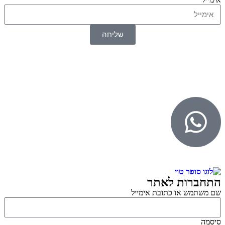
שליחה
© 2026 כל הזכויות שמורות ל
SuperTOY סופרטוי
WebDigital – וובדיגיטל עיצוב ובניית אתרים
גליל אונליין – פרסום לחנויות וירטואליות
התחברות לאתר
שם משתמש או כתובת אימייל
סיסמה