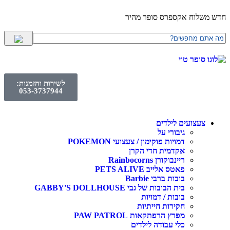
חדש משלוח אקספרס סופר מהיר
לשירות והזמנות:
053-3737944
צעצועים לילדים
גיבורי על
דמויות פוקימון / צעצועי POKEMON
אקדמית חדי הקרן
ריינבוקורן Rainbocorns
פאטס אלייב PETS ALIVE
בובות ברבי Barbie
בית הבובות של גבי GABBY'S DOLLHOUSE
בובות / דמויות
חקירות חייתיות
מפרץ הרפתקאות PAW PATROL
כלי עבודה לילדים