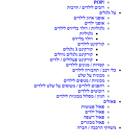
!POP
רובים לילדים / חרבות
על גלגלים
אופני איזון לילדים
אופני ילדים
גלגיליות / רולר בליידס לילדים
גלגיליות
רולר בליידס
קורקינט לילדים
קורקינט 3 גלגלים
קורקינט גלגלים גדולים
קורקינט פעלולים / ילדים
קסדות / מגינים לילדים
כלי רכב / תחבורה לילדים
מכונית על שלט
מכוניות / מנופים לילדים
רחפנים לילדים / מטוסים על שלט לילדים
רובוטים לילדים
חניון / מסלול מכוניות לילדים
פאזלים
פאזל פעוטות
פאזל ילדים
פאזל ריצפה
פאזל מבוגרים
משחקי הרכבה / חברה