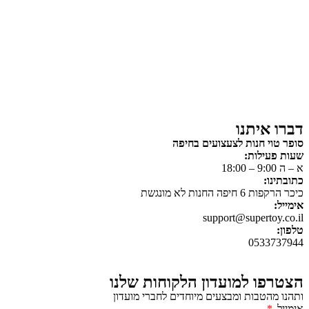
צעצועים לילדים
משחקי הרכבה / חברה
על גלגלים
פאזלים
כלי רכב / תחבורה לילדים
משחקי יצירה ואומנות לילדים
משחקי יצירה ואמנות
דברו איתנו
סופר טוי חנות לצעצועים בחיפה
שעות פעילות:
א – ה 9:00 – 18:00
כתובתינו:
כיכר הרקפות 6 חיפה החנות לא מונגשת
אימייל:
support@supertoy.co.il
טלפון:
0533737944
הצטרפו למועדון הלקוחות שלנו
ותהנו מהטבות ומבצעים מיוחדים לחברי מועדון
אימייל