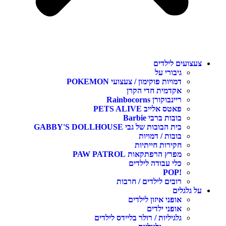
צעצועים לילדים
גיבורי על
דמויות פוקימון / צעצועי POKEMON
אקדמית חדי הקרן
ריינבוקורן Rainbocorns
פאטס אלייב PETS ALIVE
בובות ברבי Barbie
בית הבובות של גבי GABBY'S DOLLHOUSE
בובות / דמויות
חקירות חייתיות
מפרץ הרפתקאות PAW PATROL
כלי עבודה לילדים
!POP
רובים לילדים / חרבות
על גלגלים
אופני איזון לילדים
אופני ילדים
גלגיליות / רולר בליידס לילדים