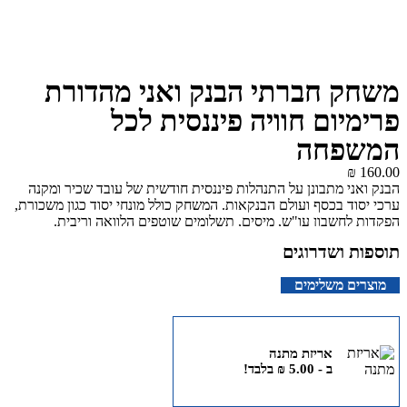
משחק חברתי הבנק ואני מהדורת
פרימיום חוויה פיננסית לכל
המשפחה
₪
160.00
הבנק ואני מתבונן על התנהלות פיננסית חודשית של עובד שכיר ומקנה
ערכי יסוד בכסף ועולם הבנקאות. המשחק כולל מונחי יסוד כגון משכורת,
הפקדות לחשבון עו"ש, מיסים, תשלומים שוטפים הלוואה וריבית.
ומאפשר ללמוד תובנות פיננסיות כגון השקעות, נכסים, מינוף, סיכוי/סיכון ,
תוספות ושדרוגים
מוצרים משלימים
אריזת מתנה
ב -
5.00
₪
בלבד!