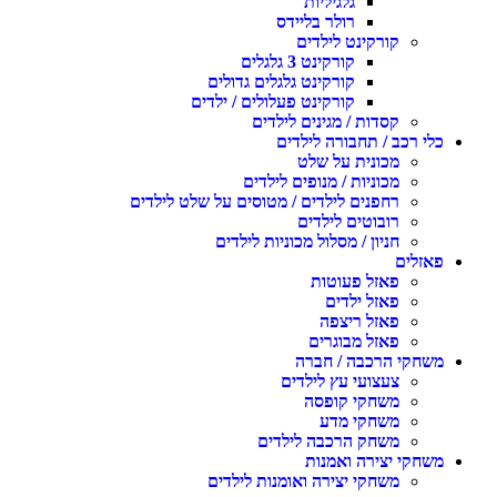
גלגיליות
רולר בליידס
קורקינט לילדים
קורקינט 3 גלגלים
קורקינט גלגלים גדולים
קורקינט פעלולים / ילדים
קסדות / מגינים לילדים
כלי רכב / תחבורה לילדים
מכונית על שלט
מכוניות / מנופים לילדים
רחפנים לילדים / מטוסים על שלט לילדים
רובוטים לילדים
חניון / מסלול מכוניות לילדים
פאזלים
פאזל פעוטות
פאזל ילדים
פאזל ריצפה
פאזל מבוגרים
משחקי הרכבה / חברה
צעצועי עץ לילדים
משחקי קופסה
משחקי מדע
משחק הרכבה לילדים
משחקי יצירה ואמנות
משחקי יצירה ואומנות לילדים