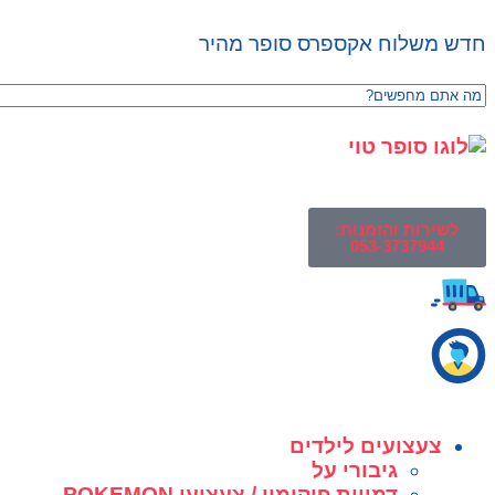
חדש משלוח אקספרס סופר מהיר
לשירות והזמנות:
053-3737944
צעצועים לילדים
גיבורי על
דמויות פוקימון / צעצועי POKEMON