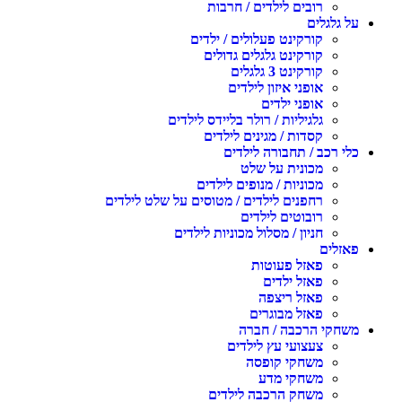
רובים לילדים / חרבות
על גלגלים
קורקינט פעלולים / ילדים
קורקינט גלגלים גדולים
קורקינט 3 גלגלים
אופני איזון לילדים
אופני ילדים
גלגיליות / רולר בליידס לילדים
קסדות / מגינים לילדים
כלי רכב / תחבורה לילדים
מכונית על שלט
מכוניות / מנופים לילדים
רחפנים לילדים / מטוסים על שלט לילדים
רובוטים לילדים
חניון / מסלול מכוניות לילדים
פאזלים
פאזל פעוטות
פאזל ילדים
פאזל ריצפה
פאזל מבוגרים
משחקי הרכבה / חברה
צעצועי עץ לילדים
משחקי קופסה
משחקי מדע
משחק הרכבה לילדים