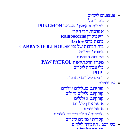
צעצועים לילדים
גיבורי על
דמויות פוקימון / צעצועי POKEMON
אקדמית חדי הקרן
ריינבוקורן Rainbocorns
בובות ברבי Barbie
בית הבובות של גבי GABBY'S DOLLHOUSE
בובות / דמויות
חקירות חייתיות
מפרץ הרפתקאות PAW PATROL
כלי עבודה לילדים
!POP
רובים לילדים / חרבות
על גלגלים
קורקינט פעלולים / ילדים
קורקינט גלגלים גדולים
קורקינט 3 גלגלים
אופני איזון לילדים
אופני ילדים
גלגיליות / רולר בליידס לילדים
קסדות / מגינים לילדים
כלי רכב / תחבורה לילדים