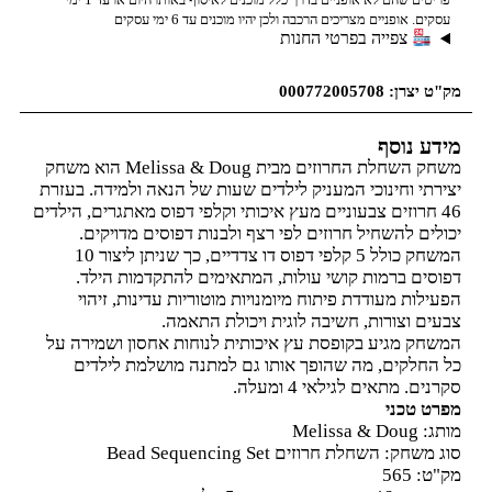
עסקים. אופניים מצריכים הרכבה ולכן יהיו מוכנים עד 6 ימי עסקים
צפייה בפרטי החנות
מק"ט יצרן: 000772005708
מידע נוסף
משחק השחלת החרוזים מבית Melissa & Doug הוא משחק
יצירתי וחינוכי המעניק לילדים שעות של הנאה ולמידה. בעזרת
46 חרוזים צבעוניים מעץ איכותי וקלפי דפוס מאתגרים, הילדים
יכולים להשחיל חרוזים לפי רצף ולבנות דפוסים מדויקים.
המשחק כולל 5 קלפי דפוס דו צדדיים, כך שניתן ליצור 10
דפוסים ברמות קושי עולות, המתאימים להתקדמות הילד.
הפעילות מעודדת פיתוח מיומנויות מוטוריות עדינות, זיהוי
צבעים וצורות, חשיבה לוגית ויכולת התאמה.
המשחק מגיע בקופסת עץ איכותית לנוחות אחסון ושמירה על
כל החלקים, מה שהופך אותו גם למתנה מושלמת לילדים
סקרנים. מתאים לגילאי 4 ומעלה.
מפרט טכני
מותג: Melissa & Doug
סוג משחק: השחלת חרוזים Bead Sequencing Set
מק"ט: 565