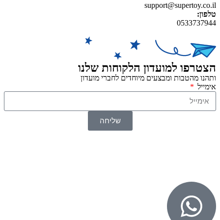
support@supertoy.co.il
טלפון:
0533737944
הצטרפו למועדון הלקוחות שלנו
ותהנו מהטבות ומבצעים מיוחדים לחברי מועדון
אימייל
שליחה
© 2026 כל הזכויות שמורות ל
SuperTOY סופרטוי
WebDigital – וובדיגיטל עיצוב ובניית אתרים
גליל אונליין – פרסום לחנויות וירטואליות