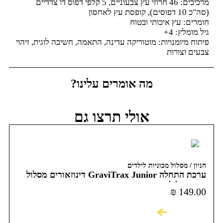
מרכיבים: 46 חרוזי עץ צבעוניים, 5 קלפי דפוס דו צדדיים
(סה"כ 10 דפוסים), קופסת עץ לאחסון
חומרים: עץ איכותי ובטוח
גיל מומלץ: 4+
פיתוח מיומנויות: מוטוריקה עדינה, התאמה, חשיבה לוגית, זיהוי
צבעים וצורות
מה אומרים עלינו?
אולי תרצו גם
חניון / מסלול מכוניות לילדים
ערכת התחלה GraviTrax Junior דינוזאורים מסלול
כדורים לילדים Ravensburger
₪
149.00
לקניה