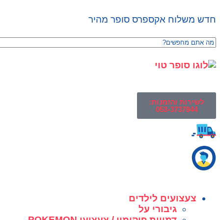
חדש משלוח אקספרס סופר מהיר
לשירות והזמנות:
053-3737944
צעצועים לילדים
גיבורי על
דמויות פוקימון / צעצועי POKEMON