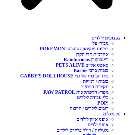
צעצועים לילדים
גיבורי על
דמויות פוקימון / צעצועי POKEMON
אקדמית חדי הקרן
ריינבוקורן Rainbocorns
פאטס אלייב PETS ALIVE
בובות ברבי Barbie
בית הבובות של גבי GABBY'S DOLLHOUSE
בובות / דמויות
חקירות חייתיות
מפרץ הרפתקאות PAW PATROL
כלי עבודה לילדים
!POP
רובים לילדים / חרבות
על גלגלים
אופני איזון לילדים
אופני ילדים
גלגיליות / רולר בליידס לילדים