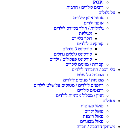
!POP
רובים לילדים / חרבות
על גלגלים
אופני איזון לילדים
אופני ילדים
גלגיליות / רולר בליידס לילדים
גלגיליות
רולר בליידס
קורקינט לילדים
קורקינט 3 גלגלים
קורקינט גלגלים גדולים
קורקינט פעלולים / ילדים
קסדות / מגינים לילדים
כלי רכב / תחבורה לילדים
מכונית על שלט
מכוניות / מנופים לילדים
רחפנים לילדים / מטוסים על שלט לילדים
רובוטים לילדים
חניון / מסלול מכוניות לילדים
פאזלים
פאזל פעוטות
פאזל ילדים
פאזל ריצפה
פאזל מבוגרים
משחקי הרכבה / חברה