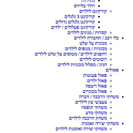
גלגיליות
רולר בליידס
קורקינט לילדים
קורקינט 3 גלגלים
קורקינט גלגלים גדולים
קורקינט פעלולים / ילדים
קסדות / מגינים לילדים
כלי רכב / תחבורה לילדים
מכונית על שלט
מכוניות / מנופים לילדים
רחפנים לילדים / מטוסים על שלט לילדים
רובוטים לילדים
חניון / מסלול מכוניות לילדים
פאזלים
פאזל פעוטות
פאזל ילדים
פאזל ריצפה
פאזל מבוגרים
משחקי הרכבה / חברה
צעצועי עץ לילדים
משחקי קופסה
משחקי מדע
משחק הרכבה לילדים
משחקי יצירה ואמנות
משחקי יצירה ואומנות לילדים