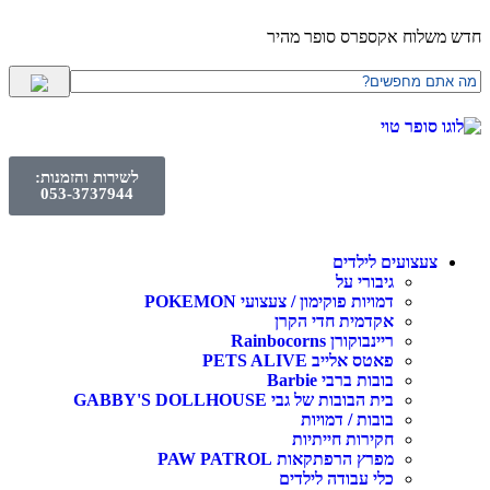
חדש משלוח אקספרס סופר מהיר
לשירות והזמנות:
053-3737944
צעצועים לילדים
גיבורי על
דמויות פוקימון / צעצועי POKEMON
אקדמית חדי הקרן
ריינבוקורן Rainbocorns
פאטס אלייב PETS ALIVE
בובות ברבי Barbie
בית הבובות של גבי GABBY'S DOLLHOUSE
בובות / דמויות
חקירות חייתיות
מפרץ הרפתקאות PAW PATROL
כלי עבודה לילדים