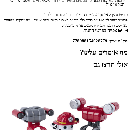
רקומות באיכות גבוהה. צבעים עשירים יותר ומלאי חיים. אספו את כל
המלאי אזל
הדמויות האהובות עליכם בקטיפה רכה ומפנקת ואיכותית במחיר אספנות
עם נושאים מרעננים.
פריט זמין לאיסוף עצמי בהזמנה דרך האתר בלבד
פריטים שהם לא אופניים בדרך כלל מוכנים לאיסוף באותו היום או עד 1 ימי עסקים. אופניים
מצריכים הרכבה ולכן יהיו מוכנים עד 6 ימי עסקים
🏪 צפייה בפרטי החנות
מק"ט יצרן: 778988154628779
מה אומרים עלינו?
אולי תרצו גם