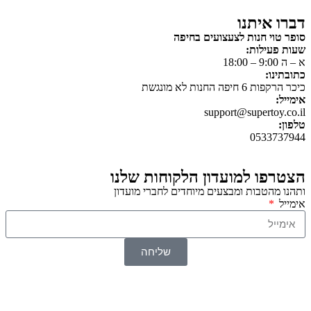
דברו איתנו
סופר טוי חנות לצעצועים בחיפה
שעות פעילות:
א – ה 9:00 – 18:00
כתובתינו:
כיכר הרקפות 6 חיפה החנות לא מונגשת
אימייל:
support@supertoy.co.il
טלפון:
0533737944
הצטרפו למועדון הלקוחות שלנו
ותהנו מהטבות ומבצעים מיוחדים לחברי מועדון
אימייל
שליחה
© 2026 כל הזכויות שמורות ל
SuperTOY סופרטוי
WebDigital – וובדיגיטל עיצוב ובניית אתרים