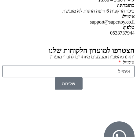
כתובתינו:
כיכר הרקפות 6 חיפה החנות לא מונגשת
אימייל:
support@supertoy.co.il
טלפון:
0533737944
הצטרפו למועדון הלקוחות שלנו
ותהנו מהטבות ומבצעים מיוחדים לחברי מועדון
אימייל
שליחה
© 2026 כל הזכויות שמורות ל
SuperTOY סופרטוי
WebDigital – וובדיגיטל עיצוב ובניית אתרים
גליל אונליין – פרסום לחנויות וירטואליות