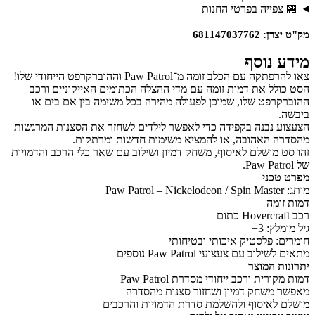
🏪 צפייה בפרטי החנות
מק"ט יצרן: 681147037762
מידע נוסף
צאו להרפתקה עם הכלב זומה מ־Paw Patrol וההוברקרפט הייחודי שלו!
הסט כולל את דמות זומה עם מדי ההצלה הכתומים האייקוניים ורכב
ההוברקרפט שלו, שמוכן לפעולה מהירה בכל משימה בין אם בים או
ביבשה.
הצעצוע נבנה בקפידה כדי לאפשר לילדים לשחזר את הסצנות המרגשות
מהסדרה האהובה, או להמציא משימות חדשות ומרתקות.
זהו סט מושלם לאיסוף, משחק דמיון ושילוב עם שאר כלי הרכב והדמויות
של Paw Patrol.
מפרט טכני
מותג: Paw Patrol – Nickelodeon / Spin Master
דמות זומה
רכב Hovercraft כתום
גיל מומלץ: 3+
חומרים: פלסטיק איכותי ובטיחותי
מתאים לשילוב עם צעצועי Paw Patrol נוספים
יתרונות המוצר
דמות מקורית ורכב ייחודי מסדרת Paw Patrol
מאפשר משחק דמיון ושחזור סצנות מהסדרה
מושלם לאיסוף ולהשלמת סדרת הדמויות והרכבים