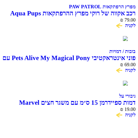
מפרץ הרפתקאות PAW PATROL
רכב אקווה של רוקי מפרץ ההרפתקאות Aqua Pups
79.00
₪
עם דמות Rocky
לקניה
בובות / דמויות
פוני אינטראקטיבי Pets Alive My Magical Pony עם
69.00
₪
אורווה ואביזרים ZURU
לקניה
גיבורי על
דמות ספיידרמן 15 ס״מ עם משגר חצים Marvel
Hasbro
₪
19.00
לקניה