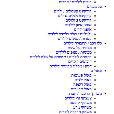
רובים לילדים / חרבות
על גלגלים
קורקינט פעלולים / ילדים
קורקינט גלגלים גדולים
קורקינט 3 גלגלים
אופני איזון לילדים
אופני ילדים
גלגיליות / רולר בליידס לילדים
קסדות / מגינים לילדים
כלי רכב / תחבורה לילדים
מכונית על שלט
מכוניות / מנופים לילדים
רחפנים לילדים / מטוסים על שלט לילדים
רובוטים לילדים
חניון / מסלול מכוניות לילדים
פאזלים
פאזל פעוטות
פאזל ילדים
פאזל ריצפה
פאזל מבוגרים
משחקי הרכבה / חברה
צעצועי עץ לילדים
משחקי קופסה
משחקי מדע
משחק הרכבה לילדים