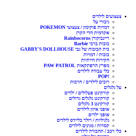
צעצועים לילדים
גיבורי על
דמויות פוקימון / צעצועי POKEMON
אקדמית חדי הקרן
ריינבוקורן Rainbocorns
בובות ברבי Barbie
בית הבובות של גבי GABBY'S DOLLHOUSE
בובות / דמויות
חקירות חייתיות
מפרץ הרפתקאות PAW PATROL
כלי עבודה לילדים
!POP
רובים לילדים / חרבות
על גלגלים
קורקינט פעלולים / ילדים
קורקינט גלגלים גדולים
קורקינט 3 גלגלים
אופני איזון לילדים
אופני ילדים
גלגיליות / רולר בליידס לילדים
קסדות / מגינים לילדים
כלי רכב / תחבורה לילדים