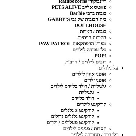
ריינבוקורן Rainbocorns
פאטס אלייב PETS ALIVE
בובות ברבי Barbie
בית הבובות של גבי GABBY'S
DOLLHOUSE
בובות / דמויות
חקירות חייתיות
מפרץ הרפתקאות PAW PATROL
כלי עבודה לילדים
!POP
רובים לילדים / חרבות
על גלגלים
אופני איזון לילדים
אופני ילדים
גלגיליות / רולר בליידס לילדים
גלגיליות
רולר בליידס
קורקינט לילדים
קורקינט 3 גלגלים
קורקינט גלגלים גדולים
קורקינט פעלולים / ילדים
קסדות / מגינים לילדים
כלי רכב / תחבורה לילדים