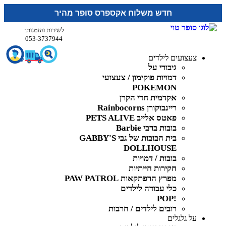
חדש משלוח אקספרס סופר מהיר
לשירות והזמנות:
053-3737944
צעצועים לילדים
גיבורי על
דמויות פוקימון / צעצועי
POKEMON
אקדמית חדי הקרן
ריינבוקורן Rainbocorns
פאטס אלייב PETS ALIVE
בובות ברבי Barbie
בית הבובות של גבי GABBY'S
DOLLHOUSE
בובות / דמויות
חקירות חייתיות
מפרץ הרפתקאות PAW PATROL
כלי עבודה לילדים
!POP
רובים לילדים / חרבות
על גלגלים