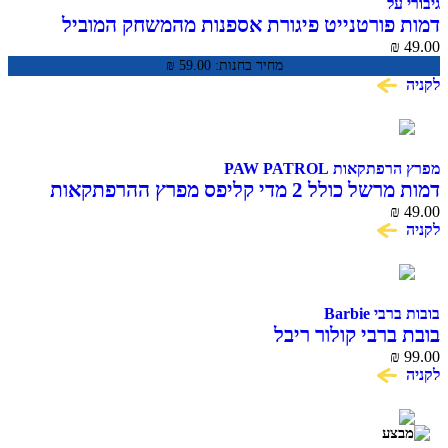
גיבורי על
דמות פורטנייט פיגורת אספנות מהמשחק המוביל
Frozen Fishstick Fortnite
₪
49.00
מחיר בחנות:
59.00
₪
לקניה
מפרץ הרפתקאות PAW PATROL
דמות מרשל כולל 2 מדי קליפס מפרץ ההרפתקאות
Action Pack Marshall
₪
49.00
לקניה
בובות ברבי Barbie
בובת ברבי קולור ריבל
₪
99.00
לקניה