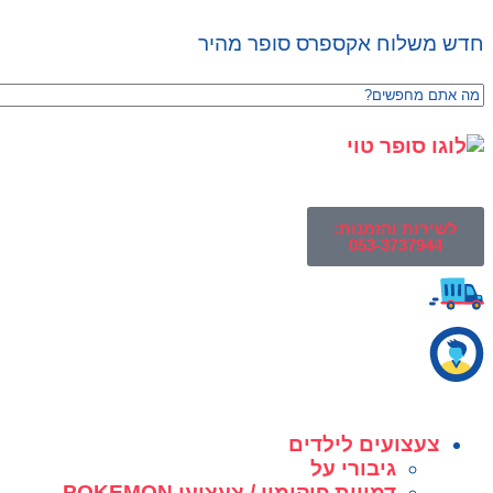
חדש משלוח אקספרס סופר מהיר
לשירות והזמנות:
053-3737944
צעצועים לילדים
גיבורי על
דמויות פוקימון / צעצועי POKEMON