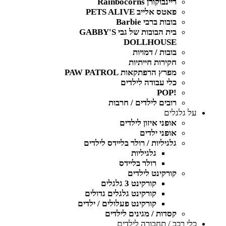
ריינבוקורן Rainbocorns
פאטס אלייב PETS ALIVE
בובות ברבי Barbie
בית הבובות של גבי GABBY'S
DOLLHOUSE
בובות / דמויות
חקירות חייתיות
מפרץ הרפתקאות PAW PATROL
כלי עבודה לילדים
!POP
רובים לילדים / חרבות
על גלגלים
אופני איזון לילדים
אופני ילדים
גלגיליות / רולר בליידס לילדים
גלגיליות
רולר בליידס
קורקינט לילדים
קורקינט 3 גלגלים
קורקינט גלגלים גדולים
קורקינט פעלולים / ילדים
קסדות / מגינים לילדים
כלי רכב / תחבורה לילדים