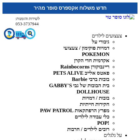
חדש משלוח אקספרס סופר מהיר
לשירות והזמנות:
053-3737944
צעצועים לילדים
גיבורי על
דמויות פוקימון / צעצועי
POKEMON
אקדמית חדי הקרן
ריינבוקורן Rainbocorns
פאטס אלייב PETS ALIVE
בובות ברבי Barbie
בית הבובות של גבי GABBY'S
DOLLHOUSE
בובות / דמויות
חקירות חייתיות
מפרץ הרפתקאות PAW PATROL
כלי עבודה לילדים
!POP
רובים לילדים / חרבות
על גלגלים