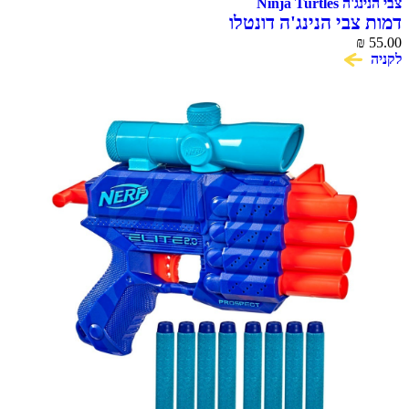
צבי הנינג'ה Ninja Turtles
דמות צבי הנינג'ה דונטלו
₪
55.00
לקניה