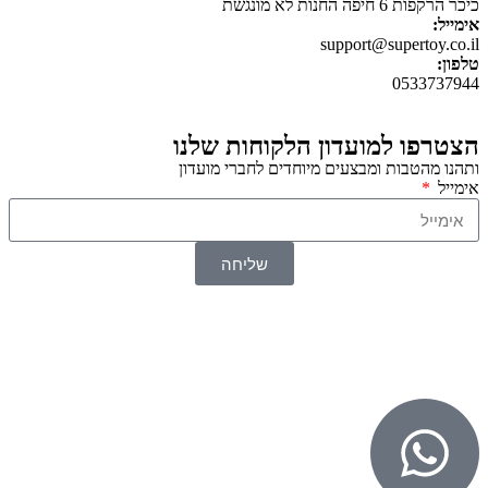
כיכר הרקפות 6 חיפה החנות לא מונגשת
אימייל:
support@supertoy.co.il
טלפון:
0533737944
הצטרפו למועדון הלקוחות שלנו
ותהנו מהטבות ומבצעים מיוחדים לחברי מועדון
אימייל
שליחה
© 2026 כל הזכויות שמורות ל
SuperTOY סופרטוי
WebDigital – וובדיגיטל עיצוב ובניית אתרים
גליל אונליין – פרסום לחנויות וירטואליות