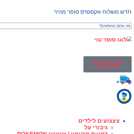
חדש משלוח אקספרס סופר מהיר
לשירות והזמנות:
053-3737944
צעצועים לילדים
גיבורי על
דמויות פוקימון / צעצועי POKEMON