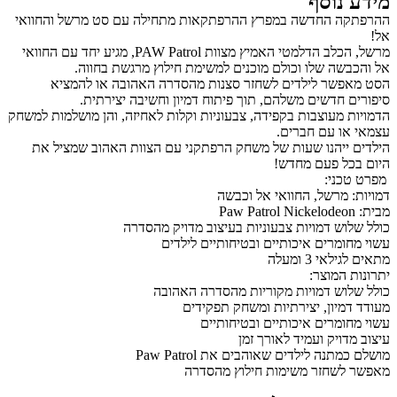
מידע נוסף
ההרפתקה החדשה במפרץ ההרפתקאות מתחילה עם סט מרשל והחוואי
אל!
מרשל, הכלב הדלמטי האמיץ מצוות PAW Patrol, מגיע יחד עם החוואי
אל והכבשה שלו וכולם מוכנים למשימת חילוץ מרגשת בחווה.
הסט מאפשר לילדים לשחזר סצנות מהסדרה האהובה או להמציא
סיפורים חדשים משלהם, תוך פיתוח דמיון וחשיבה יצירתית.
הדמויות מעוצבות בקפידה, צבעוניות וקלות לאחיזה, והן מושלמות למשחק
עצמאי או עם חברים.
הילדים ייהנו שעות של משחק הרפתקני עם הצוות האהוב שמציל את
היום בכל פעם מחדש!
מפרט טכני:
דמויות: מרשל, החוואי אל וכבשה
מבית: Paw Patrol Nickelodeon
כולל שלוש דמויות צבעוניות בעיצוב מדויק מהסדרה
עשוי מחומרים איכותיים ובטיחותיים לילדים
מתאים לגילאי 3 ומעלה
יתרונות המוצר:
כולל שלוש דמויות מקוריות מהסדרה האהובה
מעודד דמיון, יצירתיות ומשחק תפקידים
עשוי מחומרים איכותיים ובטיחותיים
עיצוב מדויק ועמיד לאורך זמן
מושלם כמתנה לילדים שאוהבים את Paw Patrol
מאפשר לשחזר משימות חילוץ מהסדרה