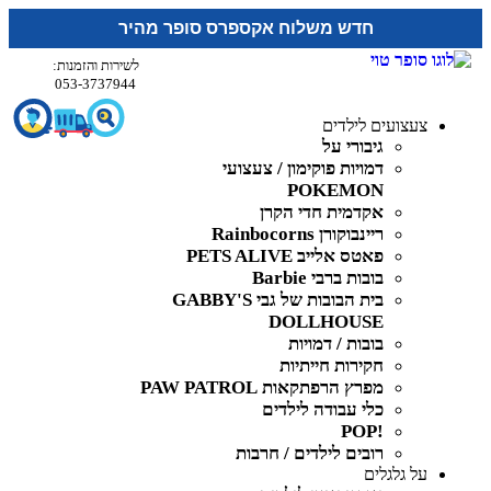
חדש משלוח אקספרס סופר מהיר
לשירות והזמנות:
053-3737944
צעצועים לילדים
גיבורי על
דמויות פוקימון / צעצועי
POKEMON
אקדמית חדי הקרן
ריינבוקורן Rainbocorns
פאטס אלייב PETS ALIVE
בובות ברבי Barbie
בית הבובות של גבי GABBY'S
DOLLHOUSE
בובות / דמויות
חקירות חייתיות
מפרץ הרפתקאות PAW PATROL
כלי עבודה לילדים
!POP
רובים לילדים / חרבות
על גלגלים