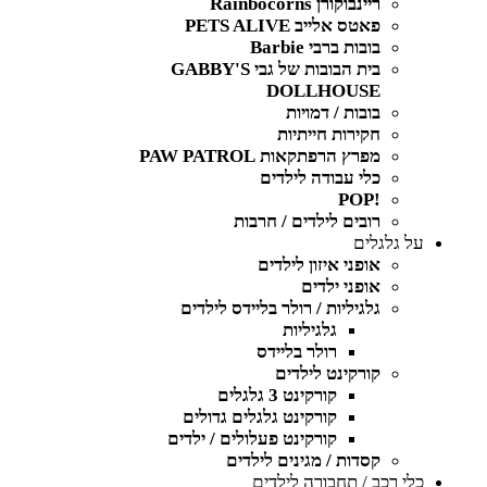
ריינבוקורן Rainbocorns
פאטס אלייב PETS ALIVE
בובות ברבי Barbie
בית הבובות של גבי GABBY'S
DOLLHOUSE
בובות / דמויות
חקירות חייתיות
מפרץ הרפתקאות PAW PATROL
כלי עבודה לילדים
!POP
רובים לילדים / חרבות
על גלגלים
אופני איזון לילדים
אופני ילדים
גלגיליות / רולר בליידס לילדים
גלגיליות
רולר בליידס
קורקינט לילדים
קורקינט 3 גלגלים
קורקינט גלגלים גדולים
קורקינט פעלולים / ילדים
קסדות / מגינים לילדים
כלי רכב / תחבורה לילדים