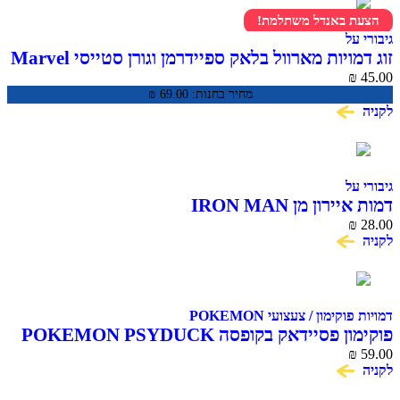
הצעת באנדל משתלמת!
גיבורי על
זוג דמויות מארוול בלאק ספיידרמן וגורן סטייסי Marvel
Spidey and His Amazing Friends
₪
45.00
מחיר בחנות:
69.00
₪
לקניה
גיבורי על
דמות איירון מן IRON MAN
₪
28.00
לקניה
דמויות פוקימון / צעצועי POKEMON
פוקימון פסיידאק בקופסה POKEMON PSYDUCK
₪
59.00
לקניה