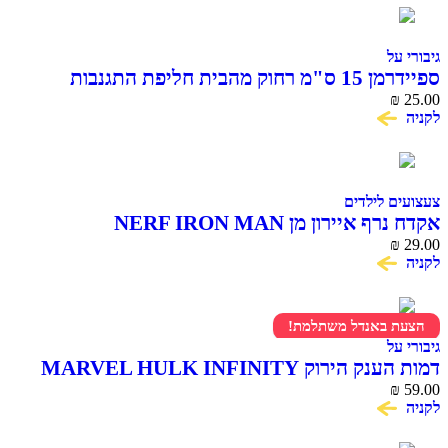
גיבורי על
ספיידרמן 15 ס"מ רחוק מהבית חליפת התגנבות
SPIDER MAN
₪
25.00
לקניה
צעצועים לילדים
אקדח נרף איירון מן NERF IRON MAN
₪
29.00
לקניה
הצעת באנדל משתלמת!
גיבורי על
דמות הענק הירוק MARVEL HULK INFINITY
59.00
WAR סדרת Titan Hero
₪
לקניה