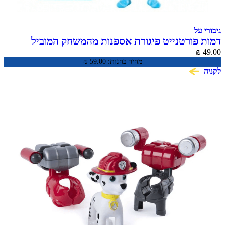
גיבורי על
דמות פורטנייט פיגורת אספנות מהמשחק המוביל
Frozen Fishstick Fortnite
₪
49.00
מחיר בחנות:
59.00
₪
לקניה