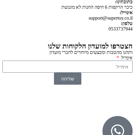
כתובתינו:
כיכר הרקפות 6 חיפה החנות לא מונגשת
אימייל:
support@supertoy.co.il
טלפון:
0533737944
הצטרפו למועדון הלקוחות שלנו
ותהנו מהטבות ומבצעים מיוחדים לחברי מועדון
אימייל
שליחה
© 2026 כל הזכויות שמורות ל
SuperTOY סופרטוי
WebDigital – וובדיגיטל עיצוב ובניית אתרים
גליל אונליין – פרסום לחנויות וירטואליות