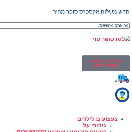
חדש משלוח אקספרס סופר מהיר
לשירות והזמנות:
053-3737944
צעצועים לילדים
גיבורי על
דמויות פוקימון / צעצועי POKEMON