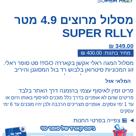
SUPER RLLY
מסלול מרוצים 4.9 מטר
SUPER RLLY
₪
349.00
₪
400.00
המחיר
המחיר
מסלול המגה ראלי אקשן בקאררה GO!!! סט סופר ראלי.
הנוכחי
המקורי
זוג המכוניות סיטרואן בלבוש רד בול המסוגנן והיריב
היה:
הוא:
בסיטרואן השחור והמלוטש נלחמים בקרב חסר פשרות.
₪ 400.00.
₪ 349.00.
המלאי אזל
מסלול באורך 4.9 מטר קררה GO!!! פריסת מעגל
המרוצים כוללת קטע צר, עיקול וכמה מסלולי ראלי
פריט זמין לאיסוף עצמי בהזמנה דרך האתר בלבד
מיוחדים למירוצים מרתקים ומלאי אירועים שמכניסים
פריטים שהם לא אופניים בדרך כלל מוכנים לאיסוף באותו היום או
אווירת ראלי אותנטית לכל בית.
עד 1 ימי עסקים. אופניים מצריכים הרכבה ולכן יהיו מוכנים עד 6 ימי
מסלול CARRERA GO הם מערכת הכניסה לעולם
עסקים
המירוצים של קררה מגיל 6 בקנה מידה של 1:43. לכל
🏪 צפייה בפרטי החנות
הסטים יש יחידות בקרה ידניות ידידותיות לילדים כולל
כפתור "מהירות טורבו".