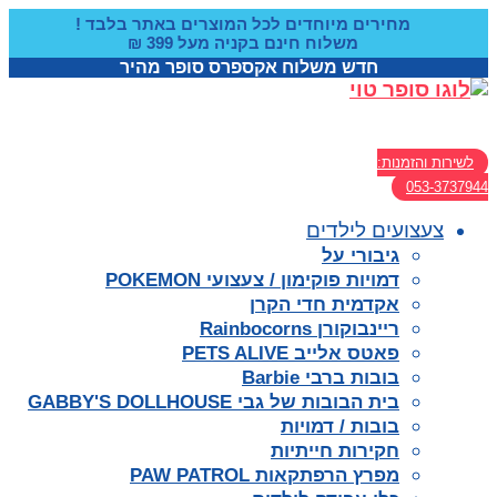
דלג
מחירים מיוחדים לכל המוצרים באתר בלבד !
לתוכן
משלוח חינם בקניה מעל 399 ₪
חדש משלוח אקספרס סופר מהיר
לשירות והזמנות:
053-3737944
צעצועים לילדים
גיבורי על
דמויות פוקימון / צעצועי POKEMON
אקדמית חדי הקרן
ריינבוקורן Rainbocorns
פאטס אלייב PETS ALIVE
בובות ברבי Barbie
בית הבובות של גבי GABBY'S DOLLHOUSE
בובות / דמויות
חקירות חייתיות
מפרץ הרפתקאות PAW PATROL