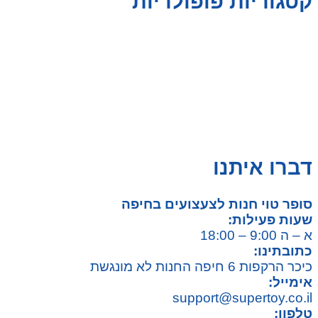
קטגוריות פופולריות
צעצועים לילדים
משחקי הרכבה / חברה
על גלגלים
פאזלים
כלי רכב / תחבורה לילדים
משחקי יצירה ואומנות לילדים
משחקי יצירה ואמנות
דברו איתנו
סופר טוי חנות לצעצועים בחיפה
שעות פעילות:
א – ה 9:00 – 18:00
כתובתינו:
כיכר הרקפות 6 חיפה החנות לא מונגשת
אימייל:
support@supertoy.co.il
טלפון: