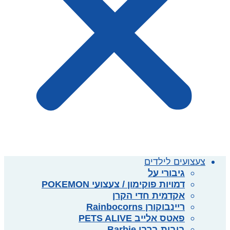
צעצועים לילדים
גיבורי על
דמויות פוקימון / צעצועי POKEMON
אקדמית חדי הקרן
ריינבוקורן Rainbocorns
פאטס אלייב PETS ALIVE
בובות ברבי Barbie