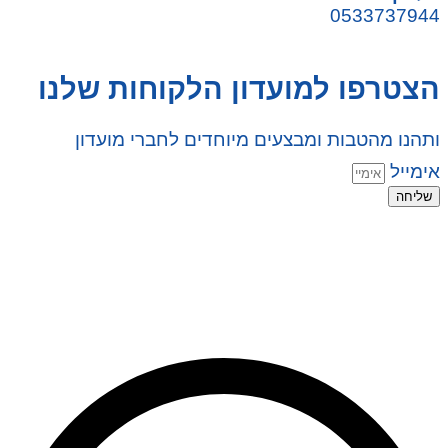
0533737944
הצטרפו למועדון הלקוחות שלנו
ותהנו מהטבות ומבצעים מיוחדים לחברי מועדון
אימייל
שליחה
© 2026 כל הזכויות שמורות ל
SuperTOY סופרטוי
WebDigital – וובדיגיטל עיצוב ובניית אתרים
גליל אונליין – פרסום לחנויות וירטואליות