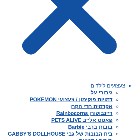
צעצועים לילדים
גיבורי על
דמויות פוקימון / צעצועי POKEMON
אקדמית חדי הקרן
ריינבוקורן Rainbocorns
פאטס אלייב PETS ALIVE
בובות ברבי Barbie
בית הבובות של גבי GABBY'S DOLLHOUSE