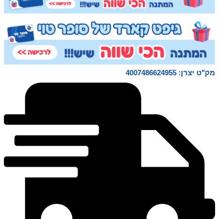
המסלול קל להרכבה ופירוק הודות למערכת הנעילה.
מבנה מסילה יציב הודות לתמיכות מסילה מתכווננות
לגובה ומנגנוני נעילה, הדפסת פסים אדומים ולבנים
בקימורים.
לכל הרכבים מגעי גרירה כפולה, רכבים מפורטים
נאמנים למקור, חותמת מודפסת, רישיונות רכב
אטרקטיביים ונושאי מרוצים.
מק"ט יצרן: 4007486624955