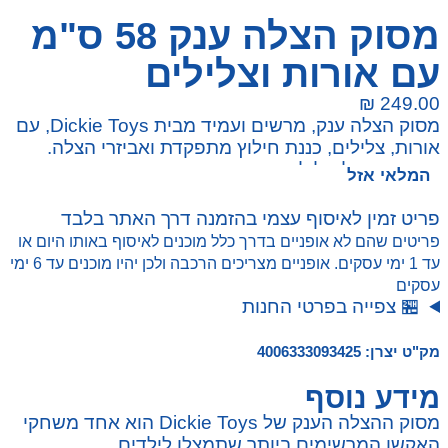
מסוק הצלה ענק 58 ס"מ
עם אורות וצלילים
₪
249.00
מסוק הצלה ענק, מרשים ועמיד מבית Dickie Toys, עם
אורות, צלילים, כננת חילוץ מתפקדת ואביזרי הצלה.
משחק מושלם לילדים שאוהבים הרפתקאות, אקשן
המלאי אזל
וחלומות על עולם החילוץ האווירי.
פריט זמין לאיסוף עצמי בהזמנה דרך האתר בלבד
פריטים שהם לא אופניים בדרך כלל מוכנים לאיסוף באותו היום או
עד 1 ימי עסקים. אופניים מצריכים הרכבה ולכן יהיו מוכנים עד 6 ימי
עסקים
🏪 צפייה בפרטי החנות
מק"ט יצרן: 4006333093425
מידע נוסף
מסוק ההצלה הענק של Dickie Toys הוא אחד משחקי
האקשן המרשימים ביותר שתמצלו לילדים.