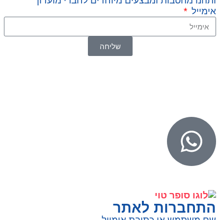
ותהנו מהטבות ומבצעים מיוחדים לחברי מועדון
אימייל
שליחה
© 2026 כל הזכויות שמורות ל
SuperTOY סופרטוי
WebDigital – וובדיגיטל עיצוב ובניית אתרים
גליל אונליין – פרסום לחנויות וירטואליות
התחברות לאתר
שם משתמש או כתובת אימייל