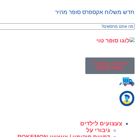
חדש משלוח אקספרס סופר מהיר
לשירות והזמנות:
053-3737944
צעצועים לילדים
גיבורי על
דמויות פוקימון / צעצועי POKEMON