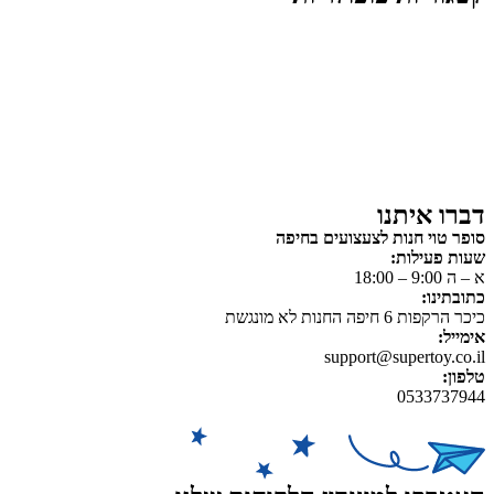
צעצועים לילדים
משחקי הרכבה / חברה
על גלגלים
פאזלים
כלי רכב / תחבורה לילדים
משחקי יצירה ואומנות לילדים
משחקי יצירה ואמנות
דברו איתנו
סופר טוי חנות לצעצועים בחיפה
שעות פעילות:
א – ה 9:00 – 18:00
כתובתינו:
כיכר הרקפות 6 חיפה החנות לא מונגשת
אימייל:
support@supertoy.co.il
טלפון:
0533737944