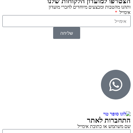
הצטרפו למועדון הלקוחות שלנו
ותהנו מהטבות ומבצעים מיוחדים לחברי מועדון
אימייל
שליחה
© 2026 כל הזכויות שמורות ל
SuperTOY סופרטוי
WebDigital – וובדיגיטל עיצוב ובניית אתרים
גליל אונליין – פרסום לחנויות וירטואליות
התחברות לאתר
שם משתמש או כתובת אימייל