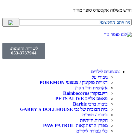
חדש משלוח אקספרס סופר מהיר
לשירות והזמנות:
053-3737944
צעצועים לילדים
גיבורי על
דמויות פוקימון / צעצועי POKEMON
אקדמית חדי הקרן
ריינבוקורן Rainbocorns
פאטס אלייב PETS ALIVE
בובות ברבי Barbie
בית הבובות של גבי GABBY'S DOLLHOUSE
בובות / דמויות
חקירות חייתיות
מפרץ הרפתקאות PAW PATROL
כלי עבודה לילדים