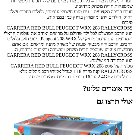
תמורה מצוינת למחיר – כל רכב מרוץ מגיע עם שלל תכונות מעשירות
שמספקות חווית משחק מרהיבה.
חווית רכיבה מקצועית – עם מנוע חשמלי עוצמתי, גלגלים רחבים ושלט
רחוק, הילדים ייהנו מהמרוץ בדיוק כמו במציאות.
סיכום
CARRERA RED BULL PEUGEOT WRX 208 RALLYCROSS
הוא הרכב המושלם לכל ילד שחולם על מרוצים ואוהב את עולמות הראלי
והמרוצים. עם עיצוב מדויק של Peugeot 208 WRX, מנוע חזק, וגלגלים
רחבים, הרכב הזה מבטיח שעות של משחק מהנה ומרשים. אם אתם
מחפשים צעצוע שמספק חווית משחק מעשירה וביצועים גבוהים, ה-
CARRERA RED BULL PEUGEOT WRX 208 RALLYCROSS
הוא הבחירה המושלמת.
מכונית על שלט CARRERA RED BULL FEUGEOT WRX 208
RALLYCROSS קנה מידה 1:18 לגודל אמיתי רכב מתלים מלא
טכנולוגיית 2.4GHz עד 16 רכבים בו זמנית. מהירות מקס 2
מה אומרים עלינו?
אולי תרצו גם