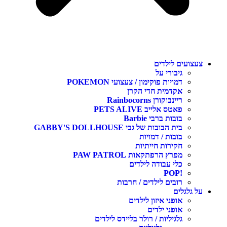
צעצועים לילדים
גיבורי על
דמויות פוקימון / צעצועי POKEMON
אקדמית חדי הקרן
ריינבוקורן Rainbocorns
פאטס אלייב PETS ALIVE
בובות ברבי Barbie
בית הבובות של גבי GABBY'S DOLLHOUSE
בובות / דמויות
חקירות חייתיות
מפרץ הרפתקאות PAW PATROL
כלי עבודה לילדים
!POP
רובים לילדים / חרבות
על גלגלים
אופני איזון לילדים
אופני ילדים
גלגיליות / רולר בליידס לילדים