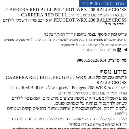
₪
199.00
CARRERA RED BULL PEUGEOT WRX 208 RALLYCROSS –
רכב מרוץ חשמלי עם עיצוב מרהיב CARRERA RED BULL
PEUGEOT WRX 208 RALLYCROSS הוא רכב מרוץ חשמלי לילדים
המלאי אזל
שמתאים במיוחד לאוהבי ראלי ומרוצים. עם עיצוב מדויק ומרשים של
Peugeot 208 WRX בשיתוף פעולה עם Red Bull, הרכב הזה מביא את
פריט זמין לאיסוף עצמי בהזמנה דרך האתר בלבד
חווית המרוץ הישר לביתכם. הילדים ייהנו לשחק ולהתנסות בנהיגה ברכב
פריטים שהם לא אופניים בדרך כלל מוכנים לאיסוף באותו היום או עד 1 ימי עסקים. אופניים
שטח אמיתי עם כל התכונות שמאפיינות רכבי ראלי עוצמתיים, הכוללים
מצריכים הרכבה ולכן יהיו מוכנים עד 6 ימי עסקים
יכולת תמרון גבוהה ועיצוב ספורטיבי מרהיב. ה-CARRERA RED
🏪 צפייה בפרטי החנות
BULL PEUGEOT WRX 208 RALLYCROSS מצויד במנוע חשמלי
חזק שמספק ביצועים גבוהים, גלגלים רחבים עם אחיזה מצוינת, ושלט
מק"ט יצרן: 9003150126614
רחוק שמאפשר להורים לשלוט על הרכב ולהבטיח את ביטחונם של
הילדים. רכב המירוץ הזה מבטיח שעות של משחק מהנה, מרגש ומאתגר.
מידע נוסף
פרטים טכניים של CARRERA RED BULL PEUGEOT WRX 208
RALLYCROSS
עיצוב: דמוי Peugeot 208 WRX בשיתוף פעולה עם Red Bull – רכב
מרוץ אמיתי עם עיצוב ספורטיבי ומרהיב.
מנוע חשמלי: מנוע חזק שמספק ביצועים מרשימים, המאפשר לילדים
לשחק ולהתנסות בנהיגה על שטחים שונים.
גלגלים רחבים: גלגלים שמספקים אחיזה מצוינת בתנאים קשים ושטחים
גולשים.
שלט רחוק: שלט רחוק שמאפשר להורים לשלוט בצורה נוחה על הרכב
ולוודא שהוא משחק בצורה בטוחה.