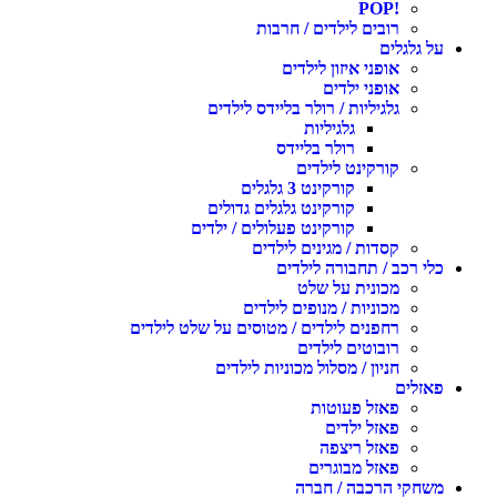
!POP
רובים לילדים / חרבות
על גלגלים
אופני איזון לילדים
אופני ילדים
גלגיליות / רולר בליידס לילדים
גלגיליות
רולר בליידס
קורקינט לילדים
קורקינט 3 גלגלים
קורקינט גלגלים גדולים
קורקינט פעלולים / ילדים
קסדות / מגינים לילדים
כלי רכב / תחבורה לילדים
מכונית על שלט
מכוניות / מנופים לילדים
רחפנים לילדים / מטוסים על שלט לילדים
רובוטים לילדים
חניון / מסלול מכוניות לילדים
פאזלים
פאזל פעוטות
פאזל ילדים
פאזל ריצפה
פאזל מבוגרים
משחקי הרכבה / חברה