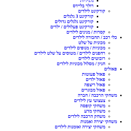
גלגיליות
רולר בליידס
קורקינט לילדים
קורקינט 3 גלגלים
קורקינט גלגלים גדולים
קורקינט פעלולים / ילדים
קסדות / מגינים לילדים
כלי רכב / תחבורה לילדים
מכונית על שלט
מכוניות / מנופים לילדים
רחפנים לילדים / מטוסים על שלט לילדים
רובוטים לילדים
חניון / מסלול מכוניות לילדים
פאזלים
פאזל פעוטות
פאזל ילדים
פאזל ריצפה
פאזל מבוגרים
משחקי הרכבה / חברה
צעצועי עץ לילדים
משחקי קופסה
משחקי מדע
משחק הרכבה לילדים
משחקי יצירה ואמנות
משחקי יצירה ואומנות לילדים