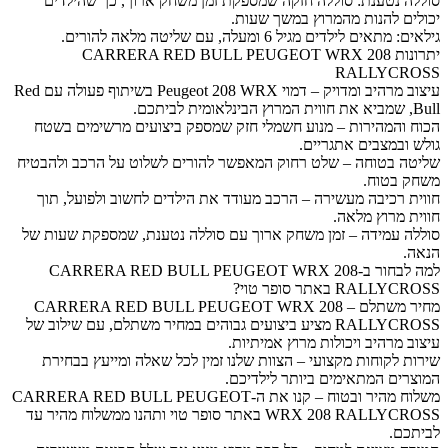
סוללה נטענת: סוללה חזקה שמספקת זמן משחק ארוך, כך שהילדים
יכולים להנות מהמרוץ במשך שעות.
גילאים: מתאים לילדים מגיל 6 ומעלה, עם שליטה מלאה להורים.
יתרונות CARRERA RED BULL PEUGEOT WRX 208
RALLYCROSS
עיצוב מרהיב ומדויק – דמוי Peugeot 208 WRX בשיתוף פעולה עם Red
Bull, שמביא את חווית המרוץ הבינלאומית לביתכם.
הכוח והמהירות – מנוע חשמלי חזק שמספק ביצועים מרשימים בשטח
גולש ובמצבים אתגריים.
שליטה בטוחה – שלט רחוק המאפשר להורים לשלוט על הרכב ולהבטיח
משחק בטוח.
חווית רכיבה מעשירה – הרכב מעודד את הילדים לחשוב ולפועל, תוך
חווית מרוץ מלאה.
סוללה עמידה – זמן משחק ארוך עם סוללה נטענת, שמספקת שעות של
הנאה.
למה לבחור ב-CARRERA RED BULL PEUGEOT WRX 208
RALLYCROSS באתר סופר טוי?
מחיר משתלם – CARRERA RED BULL PEUGEOT WRX 208
RALLYCROSS מציע ביצועים גבוהים במחיר משתלם, עם שילוב של
עיצוב מרהיב ויכולות מרוץ אמיתיות.
שירות לקוחות מקצועי – הצוות שלנו זמין לכל שאלה ומייעץ בבחירת
המוצרים המתאימים ביותר לילדיכם.
משלוח מהיר ובטוח – קנו את ה-CARRERA RED BULL PEUGEOT
WRX 208 RALLYCROSS באתר סופר טוי ותהנו ממשלוח מהיר עד
לביתכם.