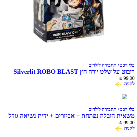
כלי רכב / תחבורה לילדים
רובוט על שלט יורה חץ Silverlit ROBO BLAST
99.00
ONE לבן
₪
לקניה
כלי רכב / תחבורה לילדים
משאית הובלה נפתחת + אביזרים + ידית נשיאה גודל
43 ס"מ
99.00
₪
לקניה