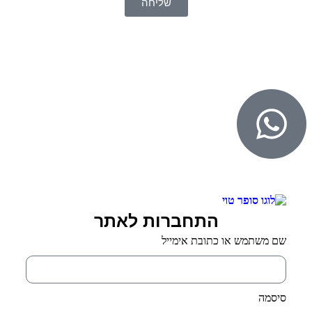
שליחה
© 2026 כל הזכויות שמורות ל
SuperTOY סופרטוי
WebDigital – וובדיגיטל עיצוב ובניית אתרים
גליל אונליין – פרסום לחנויות וירטואליות
התחברות לאתר
שם משתמש או כתובת אימייל
סיסמה