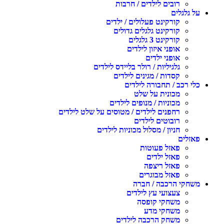
רובים לילדים / חרבות
על גלגלים
קורקינט פעלולים / ילדים
קורקינט גלגלים גדולים
קורקינט 3 גלגלים
אופני איזון לילדים
אופני ילדים
גלגיליות / רולר בליידס לילדים
קסדות / מגינים לילדים
כלי רכב / תחבורה לילדים
מכונית על שלט
מכוניות / מנופים לילדים
רחפנים לילדים / מטוסים על שלט לילדים
רובוטים לילדים
חניון / מסלול מכוניות לילדים
פאזלים
פאזל פעוטות
פאזל ילדים
פאזל ריצפה
פאזל מבוגרים
משחקי הרכבה / חברה
צעצועי עץ לילדים
משחקי קופסה
משחקי מדע
משחק הרכבה לילדים