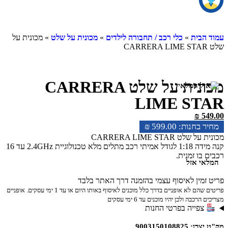
עמוד הבית
»
כלי רכב / תחבורה לילדים
»
מכונית על שלט
» מכונית על
שלט CARRERA LIME STAR
מכונית על שלט CARRERA
LIME STAR
₪
549.00
₪
599.00
מכונית על שלט CARRERA LIME STAR
קנה מידה 1:18 לגודל אמיתי רכב מתלים מלא טכנולוגיית 2.4GHz עד 16
רכבים בו זמנית.
המלאי אזל
מהירות מקס 50 קמ"ש
פריט זמין לאיסוף עצמי בהזמנה דרך האתר בלבד
פריטים שהם לא אופניים בדרך כלל מוכנים לאיסוף באותו היום או עד 1 ימי עסקים. אופניים
מצריכים הרכבה ולכן יהיו מוכנים עד 6 ימי עסקים
צפייה בפרטי החנות
מק"ט יצרן: 9003150108825