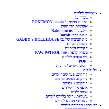
צעצועים לילדים
גיבורי על
דמויות פוקימון / צעצועי POKEMON
אקדמית חדי הקרן
ריינבוקורן Rainbocorns
בובות ברבי Barbie
בית הבובות של גבי GABBY'S DOLLHOUSE
בובות / דמויות
חקירות חייתיות
מפרץ הרפתקאות PAW PATROL
כלי עבודה לילדים
!POP
רובים לילדים / חרבות
על גלגלים
קורקינט פעלולים / ילדים
קורקינט גלגלים גדולים
קורקינט 3 גלגלים
אופני איזון לילדים
אופני ילדים
גלגיליות / רולר בליידס לילדים
קסדות / מגינים לילדים
כלי רכב / תחבורה לילדים