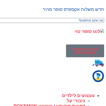
חדש משלוח אקספרס סופר מהיר
לשירות והזמנות:
053-3737944
צעצועים לילדים
גיבורי על
דמויות פוקימון / צעצועי POKEMON